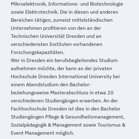
Mikroelektronik, Informations- und Biotechnologie
Produktdesign
sowie Elektrotechnik. Die in diesen und anderen
Projektmanagement (DE/EN)
Bereichen tätigen, zumeist mittelständischen
Psychologie
Public Health
Unternehmen profitieren von den an der
Public Management
Technischen Universität Dresden und an
Public Management für
verschiedensten Instituten vorhandenen
Verwaltungsfachangestellte
Forschungskapazitäten.
Public Relations und Kommunikation
Wer in Dresden ein berufsbegleitendes Studium
Pädagogik
Pädagogik für Bildung
aufnehmen möchte, der kann an der privaten
Beratung und Personalentwicklung
Hochschule Dresden International University bei
Pädagogik
Bildungsberatung und Leitung
einem Abendstudium den Bachelor-
Robotics (DE/EN)
Social Media
beziehungsweise Masterabschluss in etwa 20
verschiedenen Studiengängen erwerben. An der
Softwareentwicklung (DE/EN)
Fachhochschule Dresden ist dies in den Bachelor
Soziale Arbeit
Studiengängen Pflege & Gesundheitsmanagement,
Soziale Arbeit Schwerpunkt Kinder und
Sozialpädagogik & Management sowie Tourismus &
Jugendliche
Event Management möglich.
Sozialmanagement