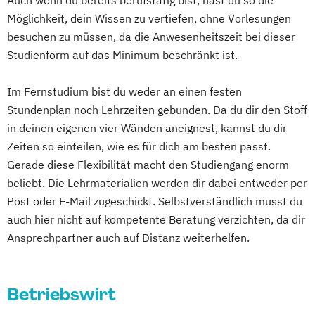
Auch wenn du bereits berufstätig bist, hast du so die
Business Intelligence (DE/EN)
Möglichkeit, dein Wissen zu vertiefen, ohne Vorlesungen
Cloud Computing
Coaching
besuchen zu müssen, da die Anwesenheitszeit bei dieser
Coaching und Supervision
Studienform auf das Minimum beschränkt ist.
Computer Science (DE/EN)
Controlling
Customer Centricity
Im Fernstudium bist du weder an einen festen
Stundenplan noch Lehrzeiten gebunden. Da du dir den Stoff
Cyber Security (DE/EN)
in deinen eigenen vier Wänden aneignest, kannst du dir
Data Management (DE/EN)
Zeiten so einteilen, wie es für dich am besten passt.
DevOps und Cloud Computing (DE/EN)
Gerade diese Flexibilität macht den Studiengang enorm
Digital Business (DE/EN)
beliebt. Die Lehrmaterialien werden dir dabei entweder per
Digital Business Management
Post oder E-Mail zugeschickt. Selbstverständlich musst du
Digital Entrepreneurship
Digital Health
auch hier nicht auf kompetente Beratung verzichten, da dir
Digital Innovation and Intrapreneurship
Ansprechpartner auch auf Distanz weiterhelfen.
(DE/EN)
Digital Product Management
Digital Transformation Management -
Betriebswirt
Gesundheitswesen