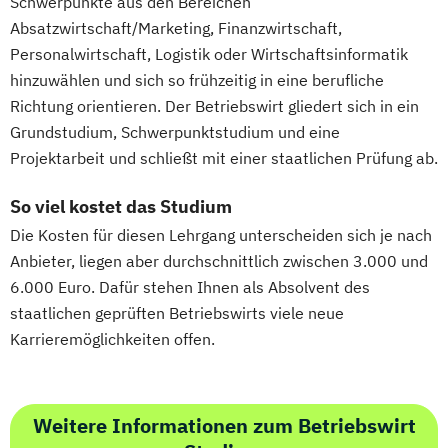
Schwerpunkte aus den Bereichen
Gesundheits- und Pflegepädagogik
Absatzwirtschaft/Marketing, Finanzwirtschaft,
Gesundheitsmanagement
Personalwirtschaft, Logistik oder Wirtschaftsinformatik
Gesundheitspsychologie
hinzuwählen und sich so frühzeitig in eine berufliche
Gesundheitspädagogik
Richtung orientieren. Der Betriebswirt gliedert sich in ein
Gesundheitsökonomie
Growth Hacking
Grundstudium, Schwerpunktstudium und eine
Growth Hacking (DE/EN)
Projektarbeit und schließt mit einer staatlichen Prüfung ab.
Growth Hacking for Entrepreneurs (DE/EN)
So viel kostet das Studium
Heilpädagogik
Die Kosten für diesen Lehrgang unterscheiden sich je nach
Heilpädagogik und Inklusion
Anbieter, liegen aber durchschnittlich zwischen 3.000 und
Heilpädagogik/Inklusionspädagogik
6.000 Euro. Dafür stehen Ihnen als Absolvent des
Hotelmanagement (DE/EN)
staatlichen geprüften Betriebswirts viele neue
IT-Management
Immobilienmanagement
Karrieremöglichkeiten offen.
Immobilienmanagement für
Immobilienkaufleute
Immobilienwirtschaft
Informatik
Weitere Informationen zum Betriebswirt
Information Technology Management