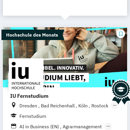
Hochschule des Monats
IU Fernstudium
Dresden
Bad Reichenhall
Köln
Rostock
Freiburg
Kiel
Frankfurt am Main
Fernstudium
Stuttgart
Aachen
Basel
Bielefeld
AI in Business (EN)
Agrarmanagement