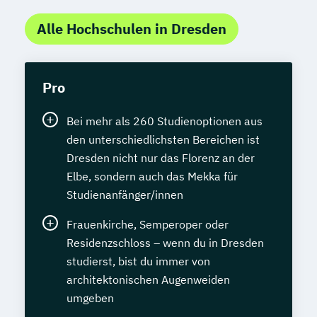
Sozialpädagogik und Inklusion
Alle Hochschulen in Dresden
Sportmanagement
Supply Chain Management
Tourismusmanagement
UX Design
Pro
Umweltingenieurwesen
Vertragsrecht
Wirtschaftsinformatik (DE/EN)
Bei mehr als 260 Studienoptionen aus
Wirtschaftsingenieurwesen
den unterschiedlichsten Bereichen ist
Wirtschaftsingenieurwesen (DE/EN)
Dresden nicht nur das Florenz an der
Wirtschaftsingenieurwesen Medizintechnik
Elbe, sondern auch das Mekka für
Studienanfänger/innen
Wirtschaftspsychologie (DE/EN)
Frauenkirche, Semperoper oder
Wirtschaftsrecht
Residenzschloss – wenn du in Dresden
studierst, bist du immer von
architektonischen Augenweiden
umgeben