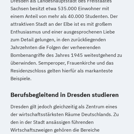
Dresden als Landeshauptstadt des Freistaates
Marketingmanagement
Maschinenbau
Sachsen besitzt etwa 535.000 Einwohner mit
Master of Business Administration (DE/EN)
einem Anteil von mehr als 40.000 Studenten. Der
attraktiven Stadt an der Elbe ist es mit großem
Mechatronik
Mediendesign
Enthusiasmus und einer ausgesprochenen Liebe
Medieninformatik
Medienmanagement
zum Detail gelungen, in den zurückliegenden
Medizinische Informatik
Medizintechnik
Jahrzehnten die Folgen der verheerenden
Bombenangriffe des Jahres 1945 weitestgehend zu
Modemanagement
überwinden. Semperoper, Frauenkirche und das
Nachhaltiges Management
New Work
Residenzschloss gelten hierfür als markanteste
Online Marketing
Beispiele.
Online Marketing (DE/EN)
Personalentwicklung
Berufsbegleitend in Dresden studieren
Personalmanagement
Personalmanagement (DE/EN)
Pflege
Dresden gilt jedoch gleichzeitig als Zentrum eines
Pflegemanagement
Pflegepädagogik
der wirtschaftsstärksten Räume Deutschlands. Zu
den in der Stadt ansässigen führenden
Physiotherapie
Wirtschaftszweigen gehören die Bereiche
Product Management (DE/EN)