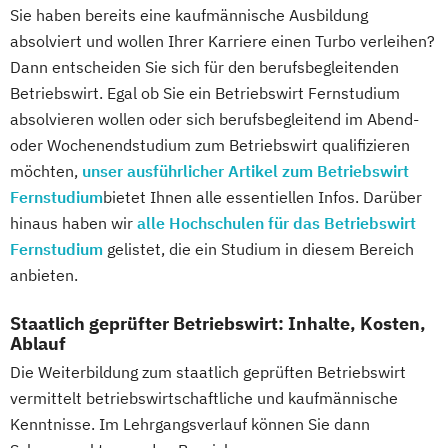
Sie haben bereits eine kaufmännische Ausbildung
Digitale Betriebswirtschaftslehre
absolviert und wollen Ihrer Karriere einen Turbo verleihen?
Digitale Transformation
Diätetik
Dann entscheiden Sie sich für den berufsbegleitenden
E-Beratung in der Pädagogik
Betriebswirt. Egal ob Sie ein Betriebswirt Fernstudium
E-Commerce
Elektrotechnik
absolvieren wollen oder sich berufsbegleitend im Abend-
Engineering (DE/EN)
oder Wochenendstudium zum Betriebswirt qualifizieren
Engineering Management (DE/EN)
möchten,
unser ausführlicher Artikel zum Betriebswirt
Entrepreneurship (DE/EN)
Ergotherapie
Fernstudium
bietet Ihnen alle essentiellen Infos. Darüber
Ernährungswissenschaften
hinaus haben wir
alle Hochschulen für das Betriebswirt
Eventmanagement
Facility Management
Fernstudium
gelistet, die ein Studium in diesem Bereich
Finance
anbieten.
Accounting und Taxation (DE/EN)
Staatlich geprüfter Betriebswirt: Inhalte, Kosten,
Finanzmanagement
Ablauf
Finanzmanagement für Bankkaufleute
Die Weiterbildung zum staatlich geprüften Betriebswirt
Fintech
Fitnessökonomie
Game Design
vermittelt betriebswirtschaftliche und kaufmännische
Gartenbau
General Management
Kenntnisse. Im Lehrgangsverlauf können Sie dann
Gerontologie