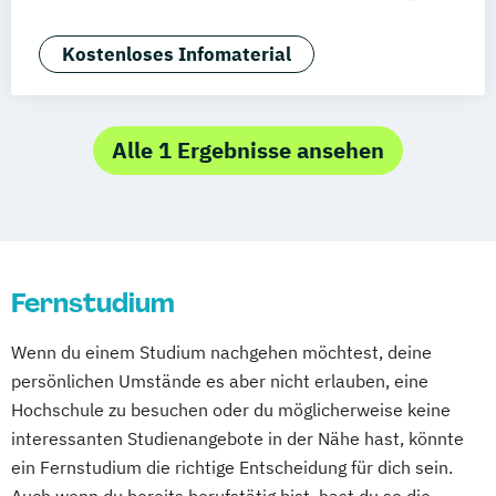
Deggendorf
Karlsruhe
Kassel
Angewandte Künstliche Intelligenz
Oberhausen
Offenbach
Saarbrücken
Angewandte Psychologie (DE/EN)
Kostenloses Infomaterial
Neu-Ulm
Graz
Innsbruck
Wien
Zürich
Applied Artificial Intelligence
Augsburg
Freising
Friedrichshafen
Artificial Intelligence (DE/EN)
Klagenfurt
Magdeburg
Münster
Trier
Aviation Management (DE/EN)
Alle 1 Ergebnisse ansehen
Würzburg
Chemnitz
Linz
Bank- und Kapitalmarktrecht
deutschlandweit
Bauingenieurwesen
Bauprojektmanagement
Betriebswirtschaftslehre
Fernstudium
Betriebswirtschaftslehre und Customer
Experience Management
Wenn du einem Studium nachgehen möchtest, deine
Betriebswirtschaftslehre und Führung
persönlichen Umstände es aber nicht erlauben, eine
Betriebswirtschaftslehre – Office
Hochschule zu besuchen oder du möglicherweise keine
Management
interessanten Studienangebote in der Nähe hast, könnte
Business Administration (DE/EN)
ein Fernstudium die richtige Entscheidung für dich sein.
Business Intelligence