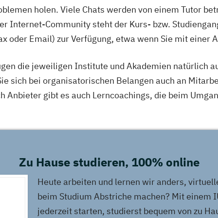
roblemen holen. Viele Chats werden von einem Tutor betr
r Internet-Community steht der Kurs- bzw. Studiengang
Fax oder Email) zur Verfügung, etwa wenn Sie mit einer
ügen die jeweiligen Institute und Akademien natürlich 
Sie sich bei organisatorischen Belangen auch an Mitarbe
ch Anbieter gibt es auch Lerncoachings, die beim Umg
Zu Hause studieren, 100% online
Heute arbeiten und lernen wir anders, virtuell
beim Studium Abstriche machen? Mit einem I
jederzeit starten, studierst bequem von zu H