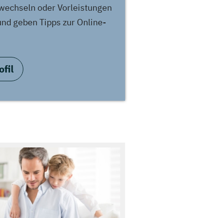
 wechseln oder Vorleistungen
und geben Tipps zur Online-
fil