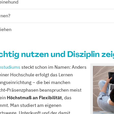
weinehund
rnen?
ziehen
richtig nutzen und Disziplin ze
nstudiums
steckt schon im Namen: Anders
einer Hochschule erfolgt das Lernen
ungseinrichtung – die bei manchen
licht-Präsenzphasen beanspruchen meist
 ein
Höchstmaß an Flexibilität
, das
mmt. Man studiert am eigenen
hrtswege, Unterkunft und der damit