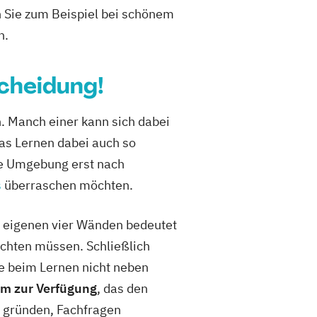
 Sie zum Beispiel bei schönem
n.
scheidung!
n. Manch einer kann sich dabei
das Lernen dabei auch so
hre Umgebung erst nach
s
überraschen möchten.
n eigenen vier Wänden bedeutet
ichten müssen. Schließlich
se beim Lernen nicht neben
um zur Verfügung
, das den
n gründen, Fachfragen