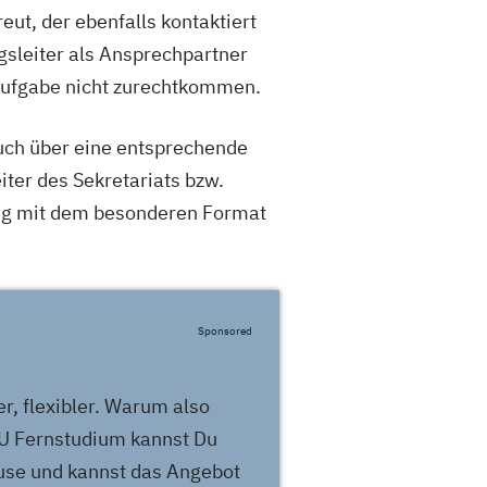
eut, der ebenfalls kontaktiert
sleiter als Ansprechpartner
 Aufgabe nicht zurechtkommen.
auch über eine entsprechende
iter des Sekretariats bzw.
ang mit dem besonderen Format
Sponsored
er, flexibler. Warum also
U Fernstudium kannst Du
ause und kannst das Angebot