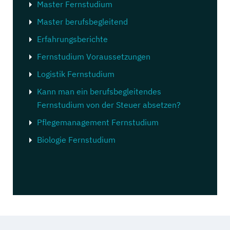
Master Fernstudium
Master berufsbegleitend
Erfahrungsberichte
Fernstudium Voraussetzungen
Logistik Fernstudium
Kann man ein berufsbegleitendes
Fernstudium von der Steuer absetzen?
Pflegemanagement Fernstudium
Biologie Fernstudium