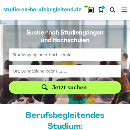
0
Suche nach Studiengängen
und Hochschulen
Jetzt suchen
Berufsbegleitendes
Studium: