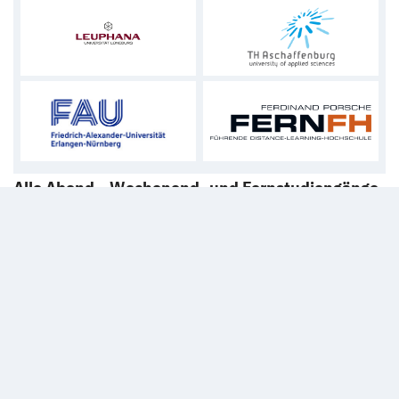
Alle Abend-, Wochenend- und Fernstudiengänge
auf einen Blick
Egal, ob berufsbegleitendes Präsenzstudium
(
Abendstudium
,
Wochenendstudium
,
Blended Learning
)
oder
Fernstudium
– wir listen alle Studienangebote sowie
zahlreiche Weiterbildungen seriöser Anbieter auf.
Unsere Datenbank beinhaltet mehr als 2.500 Angebote
mit zahlreichen Infos und der Möglichkeit, direkt Anfragen
an die Hochschulen und Bildungsinstitute zu stellen. Hier