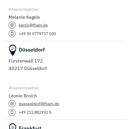
Ansprechpartner
Sportjournalismus
Melanie Kagels
(Berufsbegleitendes Präsenzstudium, Duales Studium)
berlin@fham.de
+49 30 5779737 500
Sportmanagement
(Berufsbegleitendes Präsenzstudium, Duales Studium)
Düsseldorf
2
Sportmanagement - eSports Management
Fürstenwall 172
(Berufsbegleitendes Präsenzstudium, Duales Studium)
40217 Düsseldorf
Sportmanagement - Fußballmanagement
(Berufsbegleitendes Präsenzstudium, Duales Studium)
Ansprechpartner
Leonie Broich
Wirtschafts­ingenieurwesen
duesseldorf@fham.de
(Berufsbegleitendes Präsenzstudium, Duales Studium)
+49 211 882392 0
Wirtschaftsinformatik
Frankfurt
3