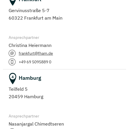
(Berufsbegleitendes Präsenzstudium, Duales Studium)
Gervinusstraße 5-7
Wirtschaftspsychologie
60322 Frankfurt am Main
(Berufsbegleitendes Präsenzstudium, Duales Studium)
Ansprechpartner
Christina Heiermann
frankfurt@fham.de
+49 69 5095889 0
Hamburg
4
Teilfeld 5
20459 Hamburg
Ansprechpartner
Nasanjargal Chimedtseren