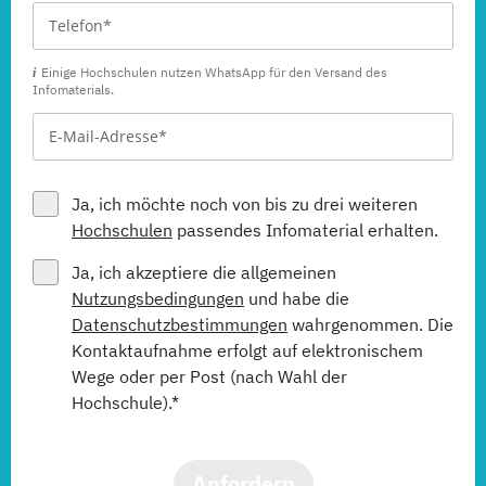
Medienmanagement
(Berufsbegleitendes Präsenzstudium, Duales Studium)
Einige Hochschulen nutzen WhatsApp für den Versand des
Infomaterials.
Medienpsychologie
(Berufsbegleitendes Präsenzstudium, Duales Studium)
Mgmt. mit Branchenfokus Fashionmanagement &
Ja, ich möchte noch von bis zu drei weiteren
Global Brands
Hochschulen
passendes Infomaterial erhalten.
(Berufsbegleitendes Präsenzstudium, Duales Studium)
Ja, ich akzeptiere die allgemeinen
Mgmt. mit Branchenfokus Handelsmanagement &
Nutzungsbedingungen
und habe die
E-Commerce
Datenschutzbestimmungen
wahrgenommen. Die
(Berufsbegleitendes Präsenzstudium, Duales Studium)
Kontaktaufnahme erfolgt auf elektronischem
Wege oder per Post (nach Wahl der
Hochschule).*
Mgmt. mit Branchenfokus
Immobilienwirtschaft
(Berufsbegleitendes Präsenzstudium, Duales Studium)
Anfordern