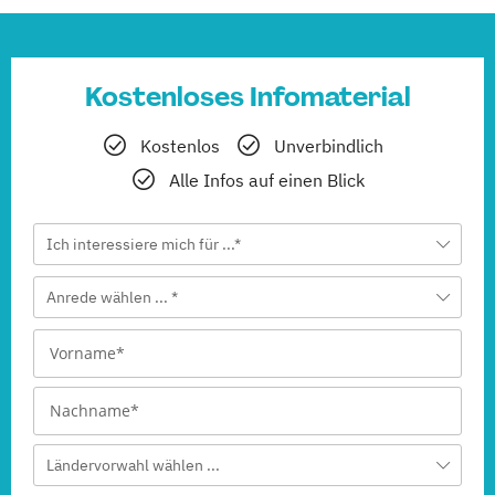
Fashion Studies & Luxury Brands
(Berufsbegleitendes Präsenzstudium, Duales Studium)
Film- & Videoproduktion
Kostenloses Infomaterial
(Berufsbegleitendes Präsenzstudium, Duales Studium)
Kostenlos
Unverbindlich
Game Design
Alle Infos auf einen Blick
(Berufsbegleitendes Präsenzstudium, Duales Studium)
Ich interessiere mich für ...*
Journalismus
(Berufsbegleitendes Präsenzstudium, Duales Studium)
Anrede wählen ... *
Management
(Berufsbegleitendes Präsenzstudium, Duales Studium)
Media Studies
(Berufsbegleitendes Präsenzstudium, Duales Studium)
Ländervorwahl wählen ...