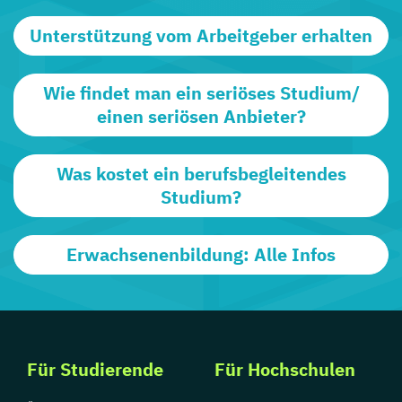
Unterstützung vom Arbeitgeber erhalten
Wie findet man ein seriöses Studium/
einen seriösen Anbieter?
Was kostet ein berufsbegleitendes
Studium?
Erwachsenenbildung: Alle Infos
Für Studierende
Für Hochschulen