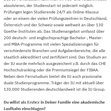
absolvieren, der Studienstart ist jederzeit möglich.
Social Media
Prüfungen legen Studierende 24/7 als Online-Klausur
(Fernstudium)
oder an einem der vielen Prüfungszentren in Deutschland,
Österreich und der Schweiz sowie weltweit an über 130
Softwareentwicklung (DE/EN)
Goethe-Instituten ab. Das Studienangebot umfasst über
(Fernstudium)
200 deutsch- und englischsprachige Bachelor-, Master-
und MBA-Programme mit vielen Spezialisierungen für
Soziale Arbeit
verschiedenste Branchen und Aufgabenbereiche, die alle
(Fernstudium)
staatlich akkreditiert und zertifiziert sind. Das Studium an
der IU wurde mehrfach ausgezeichent z.B. durch das CHE
Soziale Arbeit Schwerpunkt Kinder und
Hochschulranking oder die Premiumsiegel der FIBAA.
Jugendliche
Neben dem Fernstudium bietet die IU auch praxisnahe
(Fernstudium)
duale Studienprogramme. Träger der IU mit aktuell über
130.000 Studierenden deutschlandweit ist die IU Group.
Sozialmanagement
(Fernstudium)
Du willst als Erste:r in Deiner Familie eine akademische
Laufbahn einschlagen?
Sozialpädagogik und Inklusion