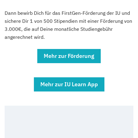
(Fernstudium)
Dann bewirb Dich für das FirstGen-Förderung der IU und
sichere Dir 1 von 500 Stipendien mit einer Förderung von
Sportmanagement
3.000€, die auf Deine monatliche Studiengebühr
(Fernstudium)
angerechnet wird.
Tourismusmanagement
(Fernstudium)
Mehr zur Förderung
Umweltingenieurwesen
(Fernstudium)
Mehr zur IU Learn App
UX Design
(Fernstudium)
Wirtschaftsinformatik (DE/EN)
(Fernstudium)