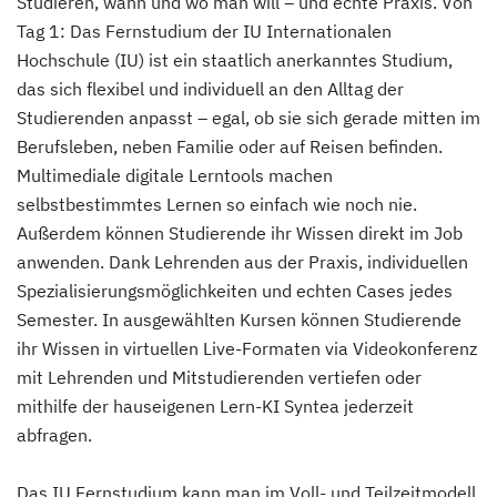
Studieren, wann und wo man will – und echte Praxis. Von
(Fernstudium)
Tag 1: Das Fernstudium der IU Internationalen
Hochschule (IU) ist ein staatlich anerkanntes Studium,
Psychologie
das sich flexibel und individuell an den Alltag der
(Fernstudium)
Studierenden anpasst – egal, ob sie sich gerade mitten im
Berufsleben, neben Familie oder auf Reisen befinden.
Public Management
Multimediale digitale Lerntools machen
(Fernstudium)
selbstbestimmtes Lernen so einfach wie noch nie.
Außerdem können Studierende ihr Wissen direkt im Job
Public Management für
anwenden. Dank Lehrenden aus der Praxis, individuellen
Verwaltungsfachangestellte
Spezialisierungsmöglichkeiten und echten Cases jedes
(Fernstudium)
Semester. In ausgewählten Kursen können Studierende
ihr Wissen in virtuellen Live-Formaten via Videokonferenz
Public Relations und Kommunikation
mit Lehrenden und Mitstudierenden vertiefen oder
(Fernstudium)
mithilfe der hauseigenen Lern-KI Syntea jederzeit
abfragen.
Robotics (DE/EN)
(Fernstudium)
Das IU Fernstudium kann man im Voll- und Teilzeitmodell