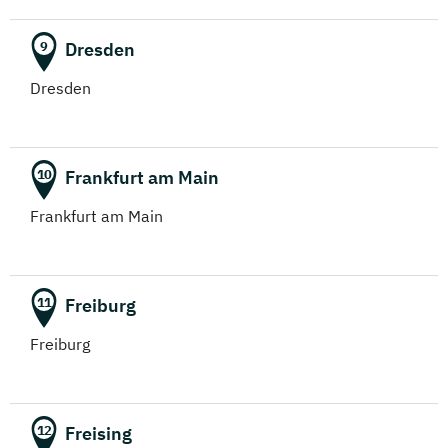
Game Design
Dresden
9
(Fernstudium)
Dresden
Gartenbau
(Fernstudium)
Frankfurt am Main
10
Gerontologie
(Fernstudium)
Frankfurt am Main
Gesundheitsökonomie
(Fernstudium)
Freiburg
11
Gesundheitsmanagement
Freiburg
(Fernstudium)
Gesundheitspädagogik
Freising
12
(Fernstudium)