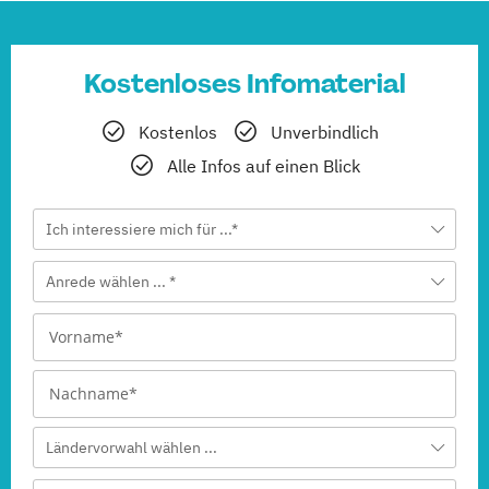
(Fernstudium)
Bauprojektmanagement
Kostenloses Infomaterial
(Fernstudium)
Kostenlos
Unverbindlich
Betriebswirtschaftslehre
Alle Infos auf einen Blick
(Fernstudium)
Ich interessiere mich für ...*
Betriebswirtschaftslehre – Office
Management
Anrede wählen ... *
(Fernstudium)
Betriebswirtschaftslehre und Customer Experience
Management
(Fernstudium)
Ländervorwahl wählen ...
Betriebswirtschaftslehre und Führung
(Fernstudium)