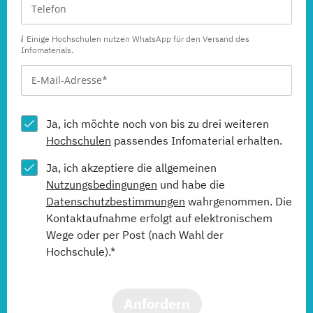
Business Administration (DE/EN)
Einige Hochschulen nutzen WhatsApp für den Versand des
Infomaterials.
(Fernstudium)
Business Intelligence
(Fernstudium)
Ja, ich möchte noch von bis zu drei weiteren
Hochschulen
passendes Infomaterial erhalten.
Cloud Computing
(Fernstudium)
Ja, ich akzeptiere die allgemeinen
Nutzungsbedingungen
und habe die
Computer Science (DE/EN)
Datenschutzbestimmungen
wahrgenommen. Die
(Fernstudium)
Kontaktaufnahme erfolgt auf elektronischem
Wege oder per Post (nach Wahl der
Customer Centricity
Hochschule).*
(Fernstudium)
Anfordern
Cyber Security (DE/EN)