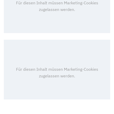
Wirtschaftsingenieurwesen (DE/EN)
(Fernstudium)
Wirtschaftsingenieurwesen Medizintechnik
(Fernstudium)
Wirtschaftspsychologie (DE/EN)
(Fernstudium)
Wirtschaftsrecht
(Fernstudium)