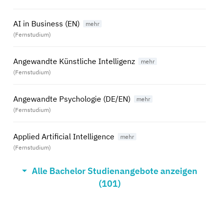
AI in Business (EN)
(Fernstudium)
Angewandte Künstliche Intelligenz
(Fernstudium)
Angewandte Psychologie (DE/EN)
(Fernstudium)
Applied Artificial Intelligence
(Fernstudium)
Alle Bachelor Studienangebote anzeigen
Aviation Management (DE/EN)
(101)
(Fernstudium)
Bauingenieurwesen