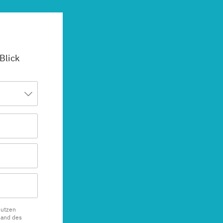
 Blick
nutzen
sand des