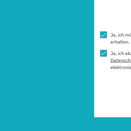
Ja, ich m
erhalten.
Ja, ich a
Datensch
elektroni