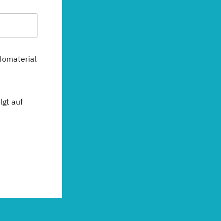
fomaterial
gt auf