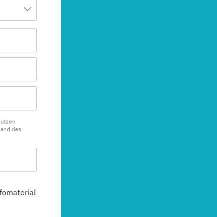
nutzen
sand des
fomaterial