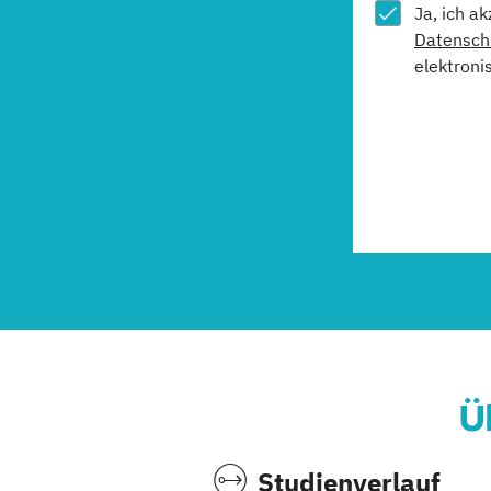
Ja, ich a
Datensch
elektroni
Ü
Studienverlauf