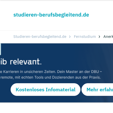
Studieren-berufsbegleitend.de
Fernstudium
Aner
Kostenloses Infomaterial
Mehr erfah