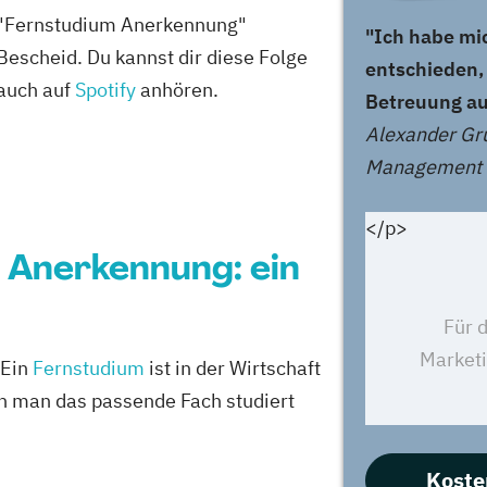
"Fernstudium Anerkennung"
"Ich habe mi
Bescheid. Du kannst dir diese Folge
entschieden, 
auch auf
Spotify
anhören.
Betreuung au
Alexander Gr
Management u
</p>
 Anerkennung: ein
 Ein
Fernstudium
ist in der Wirtschaft
n man das passende Fach studiert
Koste