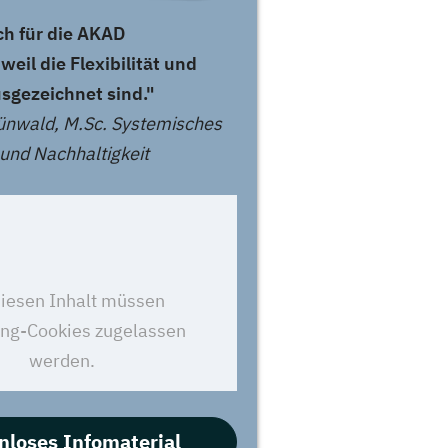
ch für die AKAD
weil die Flexibilität und
sgezeichnet sind."
ünwald, M.Sc. Systemisches
nd Nachhaltigkeit
nloses Infomaterial