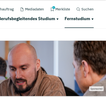
0
hauftrag
Mediadaten
Merkliste
Suchen
Berufsbegleitendes Studium
Fernstudium
Sponsored