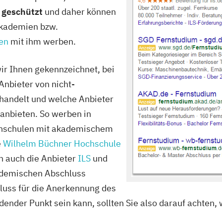
t geschützt
und daher können
Akademien bzw.
len
mit ihm werben.
r Ihnen gekennzeichnet, bei
nbieter von nicht-
andelt und welche Anbieter
anbieten. So werben in
chschulen mit akademischem
e
Wilhelm Büchner Hochschule
n auch die Anbieter
ILS
und
kademischen Abschluss
luss für die Anerkennung des
ender Punkt sein kann, sollten Sie also darauf achten,