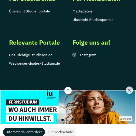
Übersicht Studienportale
Mediadaten
Übersicht Studienportale
Relevante Portale
Folge uns auf
Das-Richtige-studieren.de
Instagram
Wegweiser-duales-Studium.de
© Copyright 2026, TarGroup Media GmbH
Impressum
Über
Datenschutzerklärung
Nutzungsbedingungen
Barrier
Sponsored
uns
Infomaterial anfordern
Zur Hochschule