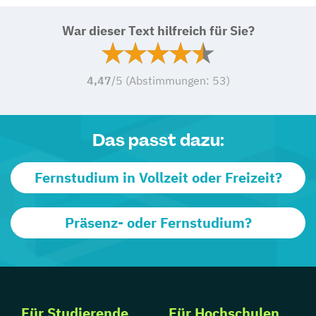
War dieser Text hilfreich für Sie?
4,47
/5 (Abstimmungen:
53
)
Das passt dazu:
Fernstudium in Vollzeit oder Freizeit?
Präsenz- oder Fernstudium?
Für Studierende
Für Hochschulen