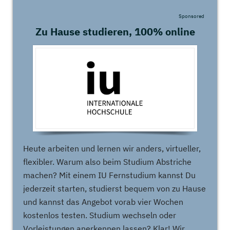
Sponsored
Zu Hause studieren, 100% online
Heute arbeiten und lernen wir anders, virtueller,
flexibler. Warum also beim Studium Abstriche
machen? Mit einem IU Fernstudium kannst Du
jederzeit starten, studierst bequem von zu Hause
und kannst das Angebot vorab vier Wochen
kostenlos testen. Studium wechseln oder
Vorleistungen anerkennen lassen? Klar! Wir