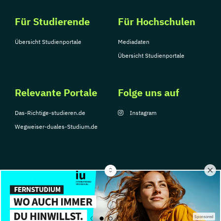
Für Studierende
Für Hochschulen
Übersicht Studienportale
Mediadaten
Übersicht Studienportale
Relevante Portale
Folge uns auf
Das-Richtige-studieren.de
Instagram
Wegweiser-duales-Studium.de
© Copyright 2026, TarGroup Media GmbH
Impressum
Über
Datenschutzerklärung
Nutzungsbedingungen
Barrier
Sponsored
uns