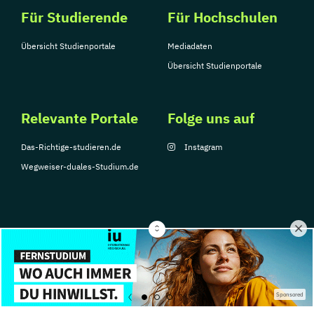
Für Studierende
Für Hochschulen
Übersicht Studienportale
Mediadaten
Übersicht Studienportale
Relevante Portale
Folge uns auf
Das-Richtige-studieren.de
Instagram
Wegweiser-duales-Studium.de
© Copyright 2026, TarGroup Media GmbH
Impressum
Über
Datenschutzerklärung
Nutzungsbedingungen
Barrier
Sponsored
uns