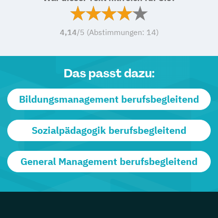
4,14
/5 (Abstimmungen:
14
)
Das passt dazu:
Bildungsmanagement berufsbegleitend
Sozialpädagogik berufsbegleitend
General Management berufsbegleitend