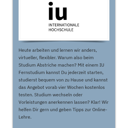
Heute arbeiten und lernen wir anders,
virtueller, flexibler. Warum also beim
Studium Abstriche machen? Mit einem IU
Fernstudium kannst Du jederzeit starten,
studierst bequem von zu Hause und kannst
das Angebot vorab vier Wochen kostenlos
testen. Studium wechseln oder
Vorleistungen anerkennen lassen? Klar! Wir
helfen Dir gern und geben Tipps zur Online-
Lehre.