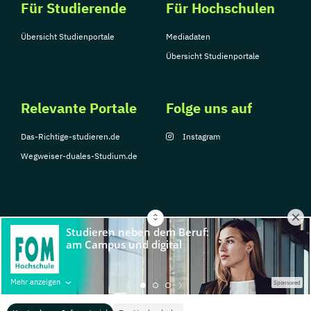
Für Studierende
Für Hochschulen
Übersicht Studienportale
Mediadaten
Übersicht Studienportale
Relevante Portale
Folge uns auf
Das-Richtige-studieren.de
Instagram
Wegweiser-duales-Studium.de
© Copyright 2026, TarGroup Media GmbH
Impressum
Über
Datenschutzerklärung
Nutzungsbedingungen
Barrier
Mehr anzeigen
Sponsored
uns