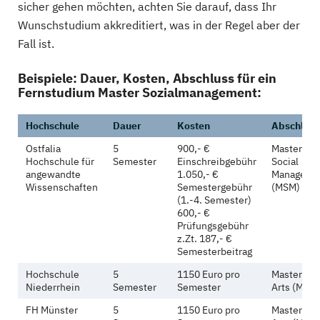
sicher gehen möchten, achten Sie darauf, dass Ihr
Wunschstudium akkreditiert, was in der Regel aber der
Fall ist.
Beispiele: Dauer, Kosten, Abschluss für ein
Fernstudium Master Sozialmanagement:
Hochschule
Dauer
Kosten
Abschluss
Ostfalia
5
900,- €
Master of
Hochschule für
Semester
Einschreibgebühr
Social
angewandte
1.050,- €
Manageme
Wissenschaften
Semestergebühr
(MSM)
(1.-4. Semester)
600,- €
Prüfungsgebühr
z.Zt. 187,- €
Semesterbeitrag
Hochschule
5
1150 Euro pro
Master of
Niederrhein
Semester
Semester
Arts (M.A.)
FH Münster
5
1150 Euro pro
Master of