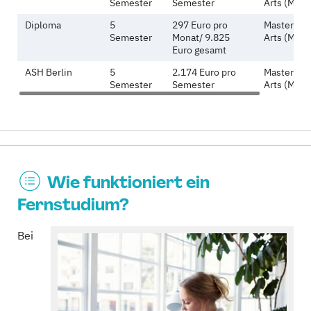
Semester
Semester
Arts (M.A.)
Diploma
5
297 Euro pro
Master of
Semester
Monat/ 9.825
Arts (M.A.)
Euro gesamt
ASH Berlin
5
2.174 Euro pro
Master of
Semester
Semester
Arts (M.A.)
Wie funktioniert ein
Fernstudium?
Bei