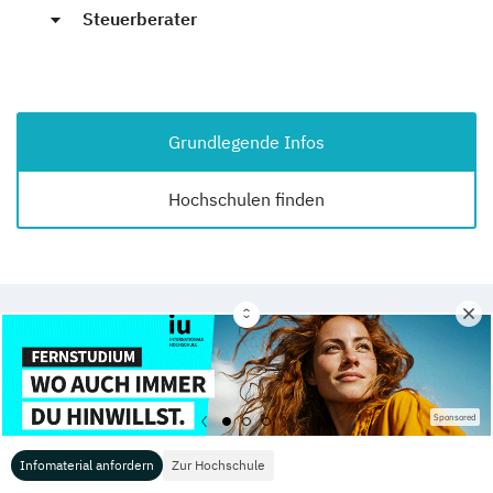
Steuerberater
Grundlegende Infos
Hochschulen finden
War dieser Text hilfreich für Sie?
4,00
/5 (Abstimmungen:
4
)
Sponsored
Infomaterial anfordern
Zur Hochschule
Das passt dazu: