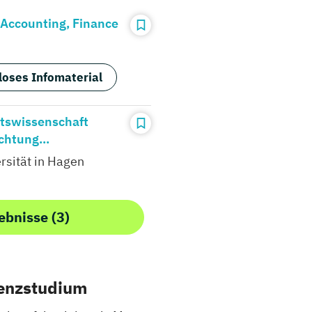
 Accounting, Finance
loses Infomaterial
ftswissenschaft
chtung...
rsität in Hagen
ebnisse (3)
senzstudium