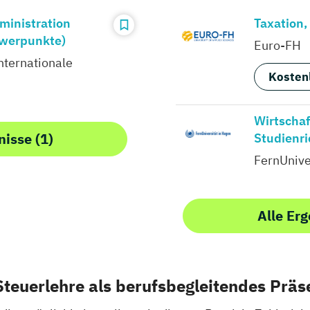
ministration
Taxation,
hwerpunkte)
Euro-FH
nternationale
Kosten
Wirtscha
nisse (1)
Studienri
FernUnive
Alle Erg
Steuerlehre als berufsbegleitendes Prä