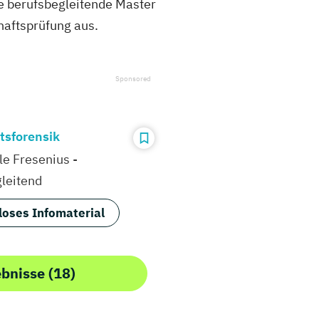
he berufsbegleitende Master
haftsprüfung aus.
tsforensik
e Fresenius -
leitend
loses Infomaterial
ebnisse (18)