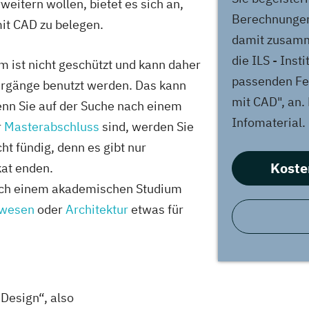
eitern wollen, bietet es sich an,
Berechnungen,
it CAD zu belegen.
damit zusamm
die ILS - Inst
m ist nicht geschützt und kann daher
passenden Fe
hrgänge benutzt werden. Das kann
mit CAD", an. 
enn Sie auf der Suche nach einem
Infomaterial.
r
Masterabschluss
sind, werden Sie
t fündig, denn es gibt nur
Koste
kat enden.
ach einem akademischen Studium
rwesen
oder
Architektur
etwas für
Design“, also