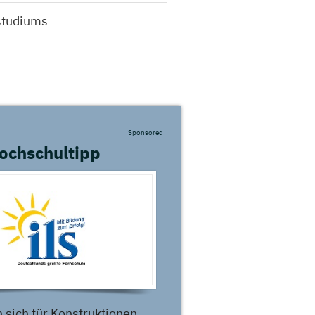
studiums
Sponsored
ochschultipp
 sich für Konstruktionen,