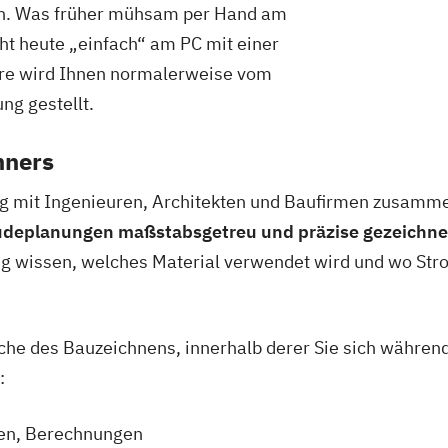
en. Was früher mühsam per Hand am
ht heute „einfach“ am PC mit einer
are wird Ihnen normalerweise vom
ng gestellt.
hners
ng mit Ingenieuren, Architekten und Baufirmen zusamm
äudeplanungen maßstabsgetreu und präzise gezeichn
g wissen, welches Material verwendet wird und wo Str
iche des Bauzeichnens, innerhalb derer Sie sich währen
:
nen, Berechnungen