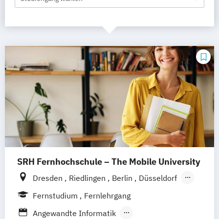
SRH Fernhochschule – The Mobile University
Dresden
Riedlingen
Berlin
Düsseldorf
Hamburg
Hannover
Köln
München
Fernstudium
Fernlehrgang
Stuttgart
Ellwangen
Zell
Leipzig
Angewandte Informatik