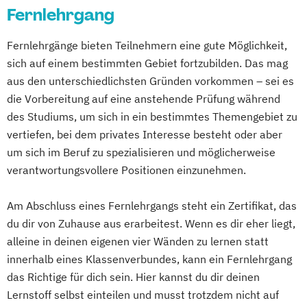
Fitnesstrainer/in A-Lizenz
Fernlehrgang
Integrative Lerntherapie
Massage Ausbildung
Hauptkurs
Fitnesstrainer/in B-Lizenz
Kommunikation und Content Creation
Mentaltrainer Ausbildung
Fachassistent/-in Lohn und Gehalt -
Functional Trainer A-Lizenz
Fernlehrgänge bieten Teilnehmern eine gute Möglichkeit,
Kommunikation und Medienmanagement
Nordic Walking Trainer Ausbildung
Abendkurs
sich auf einem bestimmten Gebiet fortzubilden. Das mag
Geprüfter Betriebswirt (IHK)
Kommunikationsdesign
Personal Trainer B-Lizenz
Fachkurs – Erstellen von Abschlüssen nach
aus den unterschiedlichsten Gründen vorkommen – sei es
Geprüfter Betriebswirt (IHK) - Master
Lebensmittelmanagement und -
Pilates Trainer Ausbildung
Reha Trainer
internationalen Standards
die Vorbereitung auf eine anstehende Prüfung während
Professional in Business Management
technologie
Selbständig als Personal Trainer
Geprüfter Bilanzbuchhalter (IHK) -
des Studiums, um sich in ein bestimmtes Themengebiet zu
(CCI)
Lernpsychologie und integrative
Seniorentrainer Ausbildung
Abendkurs Bachelor Professional in
vertiefen, bei dem privates Interesse besteht oder aber
Geprüfter Fachwirt für Prävention und
Lerntherapie
Sportmassage Ausbildung
Bilanzbuchhaltung (IHK) - Abendkurs
um sich im Beruf zu spezialisieren und möglicherweise
Gesundheitsförderung (IHK)
Management
Wirbelsäulengymnastik Trainer Ausbildung
Geprüfter Bilanzbuchhalter (IHK) -
verantwortungsvollere Positionen einzunehmen.
Geprüfter Fitnessfachwirt (IHK)
Management im Gesundheitswesen
Yoga Trainer Ausbildung
Samstagskurs Bachelor Professional in
Geprüfter Wirtschaftsfachwirt (IHK)
Medien- und Kommunikationsmanagement
Am Abschluss eines Fernlehrgangs steht ein Zertifikat, das
Bilanzbuchhaltung (IHK) - Samstagskurs
Gesundheitscoach
du dir von Zuhause aus erarbeitest. Wenn es dir eher liegt,
Grundkurs Steuern und Rechnungswesen
Homöopathie im Sport
alleine in deinen eigenen vier Wänden zu lernen statt
Mediendesign
Steuerberater – Hauptkurs
Kindersport Trainer
innerhalb eines Klassenverbundes, kann ein Fernlehrgang
Nachhaltigkeitsmanagement
Steuerberater – Mündliche
Kommunikationstrainer/in
das Richtige für dich sein. Hier kannst du dir deinen
Online Marketing
Prüfungsvorbereitung
Krankheitsbilder im Gesundheitssport
Lernstoff selbst einteilen und musst trotzdem nicht auf
Personalpsychologie und Human Resource
Steuerberater – Vorkurs