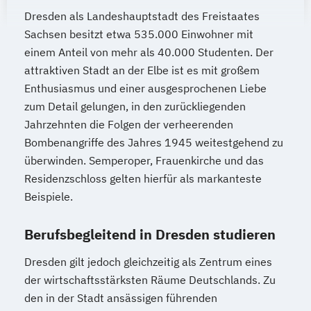
Stress- und Burnout-Coach
Wirtschaftsingenieurwesen und
Dresden als Landeshauptstadt des Freistaates
Studioleitung Fitness & Sport
Maschinenbau
Sachsen besitzt etwa 535.000 Einwohner mit
Triathlon Trainer/in
Wirtschaftspsychologie & Künstliche
einem Anteil von mehr als 40.000 Studenten. Der
Vertriebs- und Servicemanagement für
Intelligenz
attraktiven Stadt an der Elbe ist es mit großem
Fitnessstudios
Enthusiasmus und einer ausgesprochenen Liebe
Wirtschaftspsychologie & Leadership
Wellness und Spa Management
zum Detail gelungen, in den zurückliegenden
Wirtschaftspsychologie (DE/EN))
Wirtschaftsbezogene Qualifikationen (IHK)
Jahrzehnten die Folgen der verheerenden
Wirtschaftspsychologie im Online-
Bombenangriffe des Jahres 1945 weitestgehend zu
Abendstudium
überwinden. Semperoper, Frauenkirche und das
Wirtschaftsrecht
Residenzschloss gelten hierfür als markanteste
Wirtschaftswissenschaften
Beispiele.
Berufsbegleitend in Dresden studieren
Dresden gilt jedoch gleichzeitig als Zentrum eines
der wirtschaftsstärksten Räume Deutschlands. Zu
den in der Stadt ansässigen führenden