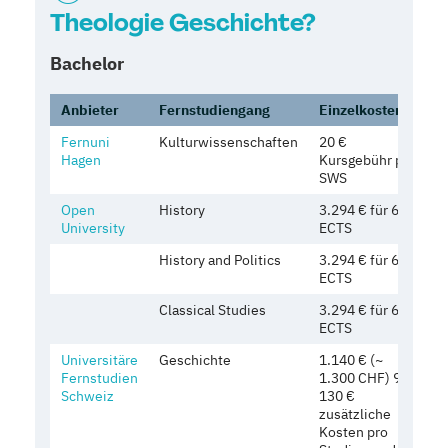
Theologie Geschichte?
Bachelor
Anbieter
Fernstudiengang
Einzelkosten
G
Fernuni
Kulturwissenschaften
20 €
1
Hagen
Kursgebühr pro
SWS
Open
History
3.294 € für 60
1
University
ECTS
1
History and Politics
3.294 € für 60
1
ECTS
1
Classical Studies
3.294 € für 60
1
ECTS
1
Universitäre
Geschichte
1.140 € (~
1
Fernstudien
1.300 CHF) 90-
1
Schweiz
130 €
zusätzliche
Kosten pro