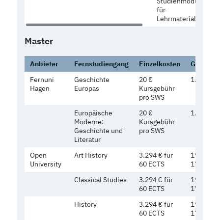
Studienmodul
für
Lehrmaterialien
Master
Anbieter
Fernstudiengang
Einzelkosten
Gesamtk
Fernuni
Geschichte
20 €
1.200 €
Hagen
Europas
Kursgebühr
pro SWS
Europäische
20 €
1.200 €
Moderne:
Kursgebühr
Geschichte und
pro SWS
Literatur
Open
Art History
3.294 € für
19.769 € 
University
60 ECTS
17.568)
Classical Studies
3.294 € für
19.769 € 
60 ECTS
17.568)
History
3.294 € für
19.769 € 
60 ECTS
17.568)