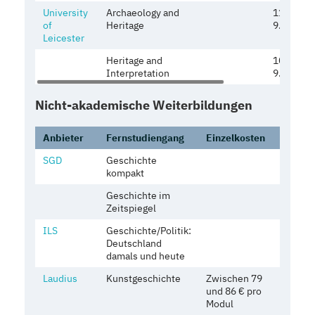
University
Archaeology and
11.096 € 
of
Heritage
9.865)
Leicester
Heritage and
10.759 € 
Interpretation
9.565)
Nicht-akademische Weiterbildungen
Anbieter
Fernstudiengang
Einzelkosten
Gesamt
SGD
Geschichte
keine A
kompakt
Geschichte im
keine A
Zeitspiegel
ILS
Geschichte/Politik:
keine A
Deutschland
damals und heute
Laudius
Kunstgeschichte
Zwischen 79
Zwisch
und 86 € pro
und 774
Modul