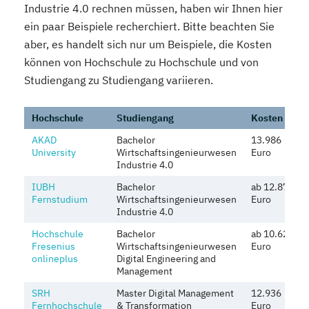
Industrie 4.0 rechnen müssen, haben wir Ihnen hier
ein paar Beispiele recherchiert. Bitte beachten Sie
aber, es handelt sich nur um Beispiele, die Kosten
können von Hochschule zu Hochschule und von
Studiengang zu Studiengang variieren.
Hochschule
Studiengang
Kosten
AKAD
Bachelor
13.986
University
Wirtschaftsingenieurwesen
Euro
Industrie 4.0
IUBH
Bachelor
ab 12.873
Fernstudium
Wirtschaftsingenieurwesen
Euro
Industrie 4.0
Hochschule
Bachelor
ab 10.620
Fresenius
Wirtschaftsingenieurwesen
Euro
onlineplus
Digital Engineering and
Management
SRH
Master Digital Management
12.936
Fernhochschule
& Transformation
Euro