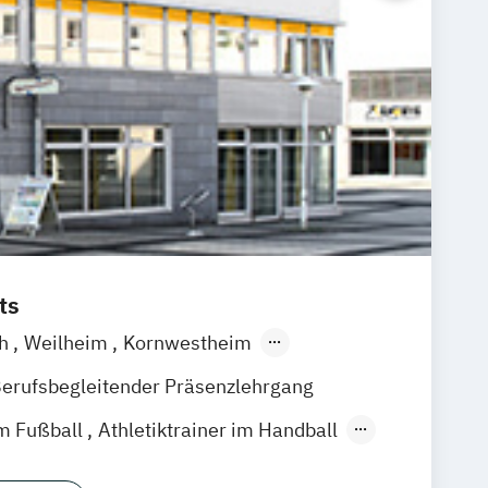
ts
ch
Weilheim
Kornwestheim
tgart
Leonberg
Erlenbach
Hamburg
erufsbegleitender Präsenzlehrgang
men
Wildau
Leichlingen
Frechen
im Fußball
Athletiktrainer im Handball
erhaching
München
Hannover
 im Schwimmsport
n
Köln
Leipzig
Emmendingen