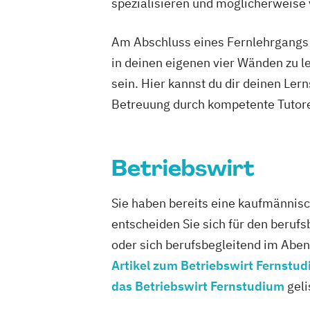
Entwicklungsberatung
spezialisieren und möglicherweise
Erziehungsberater/in Fachrichtung Le
Erziehungsberater/in Fachrichtung sys
Am Abschluss eines Fernlehrgangs st
Beratung
in deinen eigenen vier Wänden zu le
Fachkraft für Osteoporose-Prophylaxe
sein. Hier kannst du dir deinen Ler
Fitness 65+ (Seniorentrainer/in)
Betreuung durch kompetente Tutore
Fitnesstrainer/-in A-Lizenz
Fitnesstrainer/-in B- und A-Lizenz
Fitnesstrainer/-in B- und A-Lizenz Fach
Betriebswirt
"Ernährungsberatung"
Fitnesstrainer/-in B- und A-Lizenz Fach
Sie haben bereits eine kaufmännisc
"Seniorentraining"
entscheiden Sie sich für den berufs
Fitnesstrainer/-in B-Lizenz
oder sich berufsbegleitend im Abe
Gesundheitspädagoge/-in - Gesundheit
Artikel zum Betriebswirt Fernstu
Gesundheitspädagoge/-in - Gesundheit
das Betriebswirt Fernstudium
geli
Fachrichtung "Burnout-Prävention"