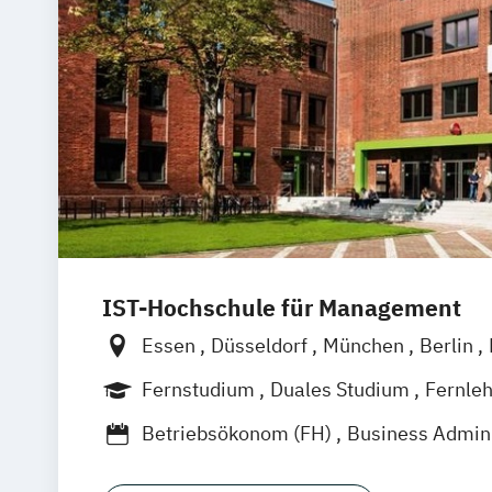
IST-Hochschule für Management
Essen
Düsseldorf
München
Berlin
Weil am Rhein
Frankfurt am Main
Stu
Fernstudium
Duales Studium
Fernle
Innsbruck
Linz
Berufsbegleitendes Präsenzstudium
B
Betriebsökonom (FH)
Business Admini
Digital Transformation Management (D