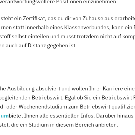
Vertriebs- und 
 verantwortungsvollere Positionen einzunehmen.
rnberatung
Wellness und 
temische
Wirtschaftsbezo
eht ein Zertifikat, das du dir von Zuhause aus erarbeites
rnen statt innerhalb eines Klassenverbundes, kann ein 
nstoff selbst einteilen und musst trotzdem nicht auf komp
n auch auf Distanz gegeben ist.
richtung
richtung
he Ausbildung absolviert und wollen Ihrer Karriere ein
begleitenden Betriebswirt. Egal ob Sie ein Betriebswir
nd- oder Wochenendstudium zum Betriebswirt qualifizi
sberater/-in
dium
bietet Ihnen alle essentiellen Infos. Darüber hinau
sberater/-in
stet, die ein Studium in diesem Bereich anbieten.