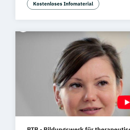
Digital Transformation Management (v
Kostenloses Infomaterial
Schwerpunkte)
Digitalisierung im Sport
Digitalisier
Dualer MBA Health Care Management
Festivalmanagement
Fitness and Health Management
Fitnesswissenschaft und Fitnessökon
Fitnesswissenschaft und Fitnessökono
Fitnessökonom (FH)
Gesundheitsöko
Hospitality Controlling & Hotel Asset
Hotel Management
Hotel- und Touri
Hotelmarketing – Schwerpunkt Sales 
Distribution
Hotelökonom (FH)
Housekeeping Ma
International Sportbusiness
Kommunikation & Eventmanagement
BTB - Bildungswerk für therapeutis