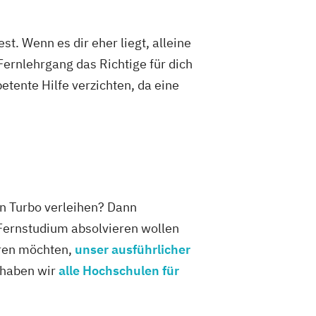
Servicemanagement für Fitnessstudios
Spa Management
gene Qualifikationen (IHK)
t. Wenn es dir eher liegt, alleine
Fernlehrgang das Richtige für dich
etente Hilfe verzichten, da eine
en Turbo verleihen? Dann
t Fernstudium absolvieren wollen
eren möchten,
unser ausführlicher
s haben wir
alle Hochschulen für