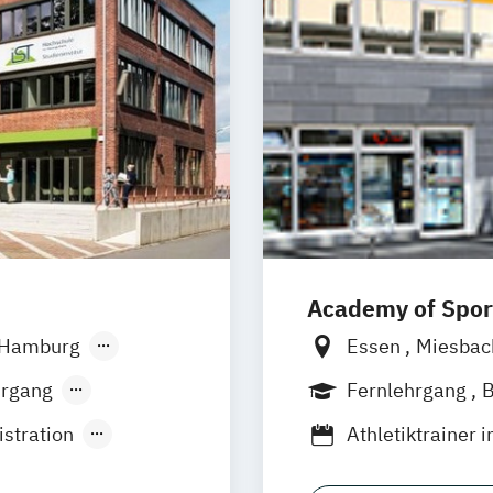
Academy of Spor
Hamburg
Essen
Miesba
ttgart
Jena
Griesheim
Stut
hrgang
Fernlehrgang
B
Lilienthal
Bre
lended Learning
stration
Athletiktrainer 
Euskirchen
Unt
ual)
Athletiktrainer
Stockach
Berli