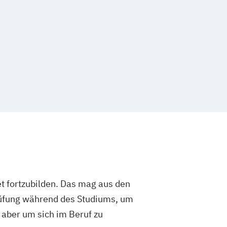
iner
Kommunikationstrainer/in
r im Gesundheitssport
Lauftrainer
eting für Fitnessstudios
ement für Fitnessstudios
Personal Trainer/in A-Lizenz
r/in B-Lizenz
ment für Fitnessstudios
 und Sportmasseur
ikation für Trainer
aches
ür Fitnessstudios
Schlingentraining
achen als Trainer
Berater und Coach
ent im Fitnessstudio
t fortzubilden. Das mag aus den
ner
Sporttherapeut/in
rüfung während des Studiums, um
rnout-Coach
 aber um sich im Beruf zu
tness & Sport
Triathlon Trainer/in