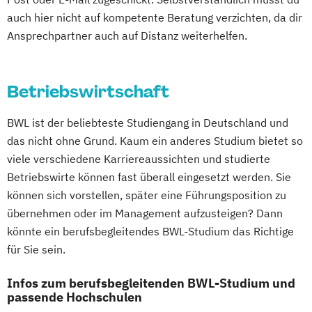
Philosophie – Philosophie im europäischen
Maschinenbau
Materials Science
auch hier nicht auf kompetente Beratung verzichten, da dir
Kontext
Mathematik für Studierende
Ansprechpartner auch auf Distanz weiterhelfen.
Politikwissenschaft – Regieren und
ingenieurwissenschaftlicher Fächer
Partizipation
Mathematik für Studierende
Politikwissenschaft
Betriebswirtschaft
wirtschaftswissenschaftlicher Fächer
Verwaltungswissenschaft
Soziologie
Mechatronik
Mediengestaltung
BWL ist der beliebteste Studiengang in Deutschland und
Praktische Informatik
Psychologie
Medizinische Informatik
Medizintechnik
das nicht ohne Grund. Kaum ein anderes Studium bietet so
Psychologie: Entwicklung und Bildung
Mensch-Computer-Interaktion
viele verschiedene Karriereaussichten und studierte
Psychologie: Entwicklung und Gesundheit
Nachhaltiges Design
Betriebswirte können fast überall eingesetzt werden. Sie
Psychologie: Soziale Prozesse und
Nachhaltigkeitsmanagement
können sich vorstellen, später eine Führungsposition zu
Arbeitswelt
Nachhaltigkeitstechnologien und -
übernehmen oder im Management aufzusteigen? Dann
Psychologie: Soziale Prozesse
management
könnte ein berufsbegleitendes BWL-Studium das Richtige
Diversität und Intervention
Nationale und internationale Zertifizierung
für Sie sein.
Rechtswissenschaft
und Produktkennzeichnung
Infos zum berufsbegleitenden BWL-Studium und
Soziologie – Zugänge zur
New Venture Management
passende Hochschulen
Gegenwartsgesellschaft
Patentmanagement