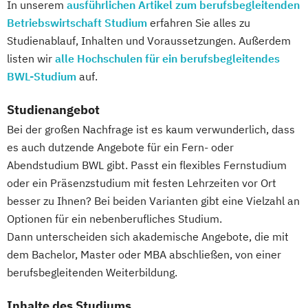
In unserem
ausführlichen Artikel zum berufsbegleitenden
Volkswirtschaft
Wirtschaftsinformatik
Professional Software Engineering
Betriebswirtschaft Studium
erfahren Sie alles zu
Wirtschaftspsychologie
Prozesssimulation in der
Studienablauf, Inhalten und Voraussetzungen. Außerdem
Wirtschaftswissenschaft
Verfahrenstechnik
listen wir
alle Hochschulen für ein berufsbegleitendes
Wirtschaftswissenschaft Studienrichtung
Qualitätsmanagement
BWL-Studium
auf.
Digitalisierungsmanagement
Regenerative Energietechnik
Wirtschaftswissenschaft Studienrichtung
Studienangebot
Technikfolgen­abschätzung
Finanzwirtschaft und Bewertung
Bei der großen Nachfrage ist es kaum verwunderlich, dass
Technische Betriebswirtschaft
Wirtschaftswissenschaft Studienrichtung
es auch dutzende Angebote für ein Fern- oder
Technische Informatik
Rechnungslegung
Abendstudium BWL gibt. Passt ein flexibles Fernstudium
Technologiemanagement
Steuern und Wirtschaftsprüfung
oder ein Präsenzstudium mit festen Lehrzeiten vor Ort
Vorkurs Mathematik
besser zu Ihnen? Bei beiden Varianten gibt eine Vielzahl an
Wirtschaftswissenschaft Studienrichtung
Wasserstofftechnologien
Optionen für ein nebenberufliches Studium.
Risikomanagement
Wirtschaftsinformatik
Dann unterscheiden sich akademische Angebote, die mit
Wirtschaftswissenschaft Studienrichtung
Wirtschaftsingenieurwesen
dem Bachelor, Master oder MBA abschließen, von einer
Unternehmenssteuerung
Wirtschaftsingenieurwesen
berufsbegleitenden Weiterbildung.
Wirtschaftswissenschaft für Ingenieur/-
Baumanagement
innen und Naturwissenschaftler/innen
Wirtschaftsingenieurwesen Elektrotechnik
Inhalte des Studiums