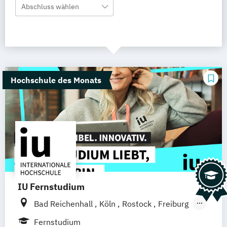
Abschluss wählen
Hochschule des Monats
IU Fernstudium
Bad Reichenhall
Köln
Rostock
Freiburg
Kiel
Frankfurt am Main
Stuttgart
Fernstudium