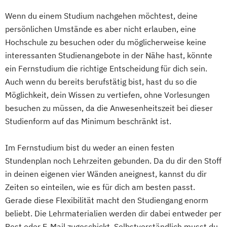
(„interne Promotion“) oder ohne eine
Energieverfahrenstechnik
Wenn du einem Studium nachgehen möchtest, deine
Stelle an der FernUniversität („externe
Energiewirtschaft und -management
persönlichen Umstände es aber nicht erlauben, eine
Promotion“).
Engineering Management
Hochschule zu besuchen oder du möglicherweise keine
Geschichte Europas – Epochen
Fahrzeugtechnik
Game Design
interessanten Studienangebote in der Nähe hast, könnte
Umbrüche
Verflechtungen
Game Development
ein Fernstudium die richtige Entscheidung für dich sein.
Grundlagen Kulturwissenschaftliche
Gestaltung interaktiver Systeme
Auch wenn du bereits berufstätig bist, hast du so die
Literaturwissenschaft
Möglichkeit, dein Wissen zu vertiefen, ohne Vorlesungen
Grundlagen des Software Engineering
Informatik
Kulturwissenschaft
besuchen zu müssen, da die Anwesenheitszeit bei dieser
IT-Sicherheit
Industriedesign
Mathematik
Studienform auf das Minimum beschränkt ist.
Informatik
Ingenieurpsychologie
Mathematisch-technische
Innovations- und Technologiemanagement
Im Fernstudium bist du weder an einen festen
Softwareentwicklung
Stundenplan noch Lehrzeiten gebunden. Da du dir den Stoff
Mathematische und informatische
KI und maschinelles Lernen
in deinen eigenen vier Wänden aneignest, kannst du dir
Grundlagen
Kommunikationsdesign
Zeiten so einteilen, wie es für dich am besten passt.
Neuere deutsche Literatur im
Kunststofftechnik
Gerade diese Flexibilität macht den Studiengang enorm
medienkulturellen Kontext
Lebensmittelverfahrenstechnik
beliebt. Die Lehrmaterialien werden dir dabei entweder per
Philosophie im europäischen Kontext
Leit- und Sicherungstechnik
Post oder E-Mail zugeschickt. Selbstverständlich musst du