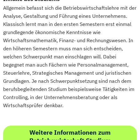
im Bachelor Rechtswissenschaft
Wirtschaftsingenieurwesen Erneuerbare
Allgemein befasst sich die Betriebswirtschaftslehre mit der
im Bachelor Wirtschaftswissenschaft
Energien
Analyse, Gestaltung und Führung eines Unternehmens.
im Master Rechtswissenschaft
Wirtschaftsingenieurwesen Maschinenbau
Klassisch lernt man in den ersten Semestern erst einmal
im Master Wirtschaftswissenschaft
grundlegende ökonomische Kenntnisse wie
Wirtschaftsingenieurwesen für Ingenieure
im Studiengang Rechtswissenschaft (Erste
Wirtschaftsmathematik, Finanz- und Rechnungswesen. In
Wirtschaftsingenieurwesen für
juristische Prüfung)
den höheren Semestern muss man sich entscheiden,
Wirtschaftswissenschaftler
welchen Schwerpunkt man einschlagen will. Dabei
Wirtschaftsingenieurwesen – Digitale
begegnet man auch Fächern wie Personalmanagement,
Produktion
Steuerlehre, Strategisches Management und juristischen
Wirtschafts­ingenieur­wesen
Grundlagen. Je nach Schwerpunktsetzung sind nach dem
Fahrzeugtechnik
berufsbegleitenden Studium beispielsweise Tätigkeiten im
Wirtschafts­ingenieur­wesen Informatik
Controlling, in der Unternehmensberatung oder als
Wirtschafts­ingenieur­wesen
Wirtschaftsprüfer denkbar.
Kunststofftechnik
Wirtschafts­ingenieur­wesen Künstliche
Intelligenz
Weitere Informationen zum
Wirtschafts­ingenieur­wesen Lebensmittel