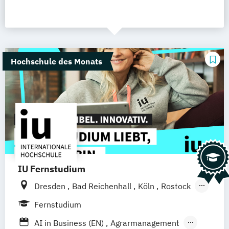
Hochschule des Monats
IU Fernstudium
Dresden
Bad Reichenhall
Köln
Rostock
Freiburg
Kiel
Frankfurt am Main
Fernstudium
Stuttgart
Aachen
Basel
Bielefeld
AI in Business (EN)
Agrarmanagement