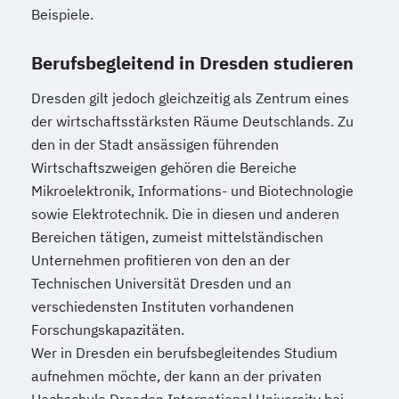
Beispiele.
Sozialpädagogik und Inklusion
Sportmanagement
Berufsbegleitend in Dresden studieren
Supply Chain Management
Tourismusmanagement
UX Design
Dresden gilt jedoch gleichzeitig als Zentrum eines
Umweltingenieurwesen
Vertragsrecht
der wirtschaftsstärksten Räume Deutschlands. Zu
Wirtschaftsinformatik (DE/EN)
den in der Stadt ansässigen führenden
Wirtschaftsingenieurwesen
Wirtschaftszweigen gehören die Bereiche
Wirtschaftsingenieurwesen (DE/EN)
Mikroelektronik, Informations- und Biotechnologie
sowie Elektrotechnik. Die in diesen und anderen
Wirtschaftsingenieurwesen Medizintechnik
Bereichen tätigen, zumeist mittelständischen
Unternehmen profitieren von den an der
Wirtschaftspsychologie (DE/EN)
Technischen Universität Dresden und an
Wirtschaftsrecht
verschiedensten Instituten vorhandenen
Forschungskapazitäten.
Wer in Dresden ein berufsbegleitendes Studium
aufnehmen möchte, der kann an der privaten
Hochschule Dresden International University bei