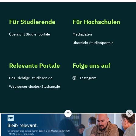
Für Studierende
Für Hochschulen
Übersicht Studienportale
Mediadaten
Übersicht Studienportale
Relevante Portale
Folge uns auf
Das-Richtige-studieren.de
Instagram
Wegweiser-duales-Studium.de
© Copyright 2026, TarGroup Media GmbH
Impressum
Über
Datenschutzerklärung
Nutzungsbedingungen
Barrier