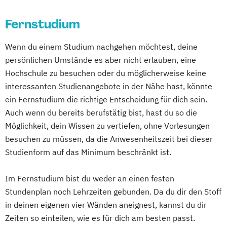
Online-Campus
Heidelberg
Betriebliches Gesundheitsmanagement
Digitale Betriebswirtschaftslehre
Frühpädagogik – Leitung und Management
Betriebswirtschaft
Fernstudium
Digitale Transformation
Diätetik
in der frühkindlichen Bildung
Betriebswirtschaft und Digitalisierung
E-Beratung in der Pädagogik
General Management
Wenn du einem Studium nachgehen möchtest, deine
Betriebswirtschaft und
E-Commerce
Elektrotechnik
Gesundheitsmanagement
persönlichen Umstände es aber nicht erlauben, eine
Gesundheitsmanagement
Engineering (DE/EN)
Heil­pädagogik und Inklusive Pädagogik
Hochschule zu besuchen oder du möglicherweise keine
Betriebswirtschaft und Hotelmanagement
Engineering Management (DE/EN)
Informationsdesign – Fachkommunikation
interessanten Studienangebote in der Nähe hast, könnte
Betriebswirtschaft und Interkulturelle
Entrepreneurship (DE/EN)
Ergotherapie
für technische Produkte und Prozesse
ein Fernstudium die richtige Entscheidung für dich sein.
Kommunikation
Ernährungswissenschaften
Kindheitspädagogik
Auch wenn du bereits berufstätig bist, hast du so die
Betriebswirtschaft und
Eventmanagement
Facility Management
Kommunikationsdesign
Möglichkeit, dein Wissen zu vertiefen, ohne Vorlesungen
Personalmanagement
Finance
Komplementäre Heilverfahren in der
besuchen zu müssen, da die Anwesenheitszeit bei dieser
Betriebswirtschaft und Sozialmanagement
Accounting und Taxation (DE/EN)
Schmerztherapie
Studienform auf das Minimum beschränkt ist.
Finanzmanagement
Krisenmanagement im Be­völ­kerungsschutz
Betriebswirtschaft und Sportmanagement
Im Fernstudium bist du weder an einen festen
Finanzmanagement für Bankkaufleute
i.V.
Business Administration
Stundenplan noch Lehrzeiten gebunden. Da du dir den Stoff
Fintech
Fitnessökonomie
Game Design
Logopädie
Mechatronik
Business Management (EN)
in deinen eigenen vier Wänden aneignest, kannst du dir
Gartenbau
General Management
Medical Fitness & Athletic Management
Business and Organizational Development
Zeiten so einteilen, wie es für dich am besten passt.
Gerontologie
Medizinalfachberufe