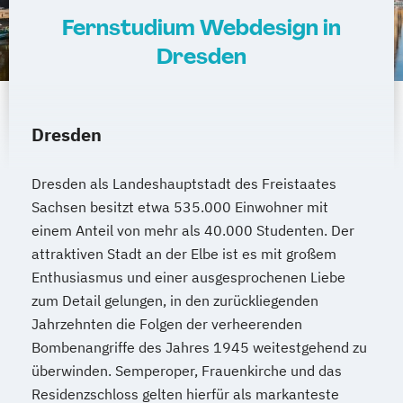
Wirtschaftsingenieurwesen
Produktdesign
Fernstudium Webdesign in
Wirtschaftsingenieurwesen und
Projektmanagement (DE/EN)
Dresden
Maschinenbau
Psychologie
Public Health
Wirtschaftspsychologie & Künstliche
Public Management
Intelligenz
Public Management für
Dresden
Wirtschaftspsychologie & Leadership
Verwaltungsfachangestellte
Wirtschaftspsychologie (DE/EN))
Public Relations und Kommunikation
Dresden als Landeshauptstadt des Freistaates
Wirtschaftspsychologie im Online-
Pädagogik
Pädagogik für Bildung
Sachsen besitzt etwa 535.000 Einwohner mit
Abendstudium
Beratung und Personalentwicklung
einem Anteil von mehr als 40.000 Studenten. Der
Wirtschaftsrecht
Pädagogik
Bildungsberatung und Leitung
attraktiven Stadt an der Elbe ist es mit großem
Wirtschaftswissenschaften
Robotics (DE/EN)
Social Media
Enthusiasmus und einer ausgesprochenen Liebe
Softwareentwicklung (DE/EN)
zum Detail gelungen, in den zurückliegenden
Soziale Arbeit
Jahrzehnten die Folgen der verheerenden
Soziale Arbeit Schwerpunkt Kinder und
Bombenangriffe des Jahres 1945 weitestgehend zu
Jugendliche
überwinden. Semperoper, Frauenkirche und das
Sozialmanagement
Residenzschloss gelten hierfür als markanteste