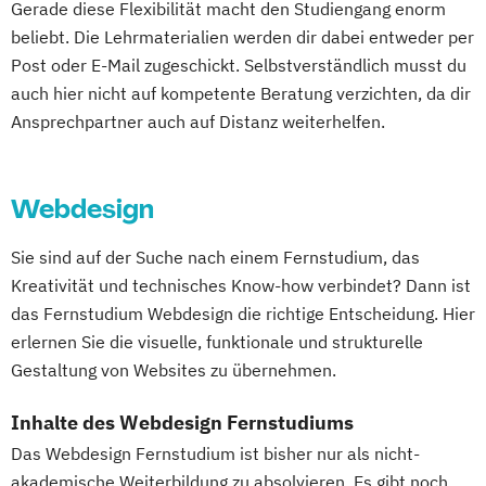
Gerade diese Flexibilität macht den Studiengang enorm
Corporate Brand Management
Gesundheits- und Pflegepädagogik
Naturheilkunde und komplementäre
beliebt. Die Lehrmaterialien werden dir dabei entweder per
Data Science und Analytics
Gesundheitsmanagement
Heilverfahren
Post oder E-Mail zugeschickt. Selbstverständlich musst du
Design Management
Gesundheitspsychologie
Osteopathie i.V.
auch hier nicht auf kompetente Beratung verzichten, da dir
Digital Business Management
Gesundheitspädagogik
Pharmamanagement und
Ansprechpartner auch auf Distanz weiterhelfen.
Digital Health Management
Gesundheitsökonomie
Growth Hacking
Pharmaproduktion
Digital Marketing
Growth Hacking (DE/EN)
Physician Assistant
Physiotherapie
Ernährungswissenschaften
Growth Hacking for Entrepreneurs (DE/EN)
Prozess- und Produktdesign
Psychologie
Webdesign
Erwachsenenbildung und Digitalisierung
Heilpädagogik
Psychologie mit Schwerpunkt Klinische
Executive MBA für Ärztinnen und Ärzte
Sie sind auf der Suche nach einem Fernstudium, das
Heilpädagogik und Inklusion
Psychologie und Psychologisches
Finance
Accounting
Kreativität und technisches Know-how verbindet? Dann ist
Heilpädagogik/Inklusionspädagogik
Empowerment
das Fernstudium Webdesign die richtige Entscheidung. Hier
Controlling & Taxation
Hotelmanagement (DE/EN)
Psychosoziale Beratung in Sozialer Arbeit
erlernen Sie die visuelle, funktionale und strukturelle
Gesundheitspsychologie
IT-Management
Immobilienmanagement
Sicherheitsmanagement
Soziale Arbeit
Gestaltung von Websites zu übernehmen.
Gesundheitspsychologie im Online-
Immobilienmanagement für
Sozialmanagement
Abendstudium
Immobilienkaufleute
Tourismusmanagement
UX-Design
Inhalte des Webdesign Fernstudiums
Global Business Administration (EN)
Immobilienwirtschaft
Informatik
Wirtschaftsinformatik
Das Webdesign Fernstudium ist bisher nur als nicht-
Inklusion und Teilhabe
Information Technology Management
Wirtschaftsingenieurwesen (Teilzeit und
akademische Weiterbildung zu absolvieren. Es gibt noch