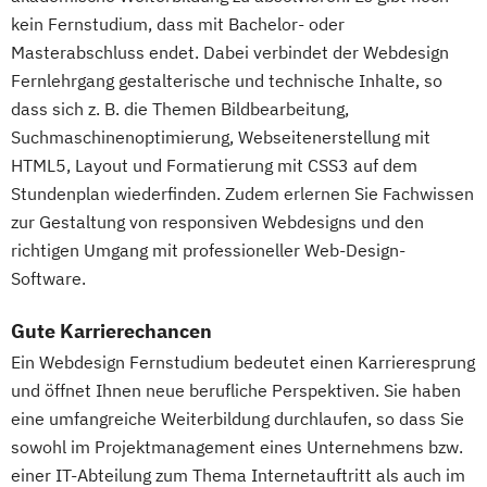
Innovation und Zukunftsforschung
(DE/EN)
Vollzeit)
kein Fernstudium, dass mit Bachelor- oder
Integrative Lerntherapie
Innovation and Entrepreneurship (DE/EN)
Wirtschaftsingenieurwesen mit
Masterabschluss endet. Dabei verbindet der Webdesign
Kommunikation und Content Creation
International Healthcare Management
Fernlehrgang gestalterische und technische Inhalte, so
Schwerpunkt Nachhaltigkeit
Kommunikation und Medienmanagement
dass sich z. B. die Themen Bildbearbeitung,
(DE/EN)
Wirtschaftspsychologie
Kommunikationsdesign
Suchmaschinenoptimierung, Webseitenerstellung mit
International Management (DE/EN)
Wirtschaftspsychologie mit Schwerpunkt
Lebensmittelmanagement und -
HTML5, Layout und Formatierung mit CSS3 auf dem
Internationales Marketing
Digitalisierung
technologie
Stundenplan wiederfinden. Zudem erlernen Sie Fachwissen
Journalismus und digitale Kommunikation
Wirtschaftsrecht
zur Gestaltung von responsiven Webdesigns und den
Lernpsychologie und integrative
Kindheitspädagogik
Wirtschaftsrecht mit internationalen
richtigen Umgang mit professioneller Web-Design-
Lerntherapie
Kindheitspädagogik für Erzieher:innen
Aspekten
Software.
Management
Kommunikationsdesign
Management im Gesundheitswesen
Kommunikationspsychologie
Gute Karrierechancen
Medien- und Kommunikationsmanagement
Kultur- und Medienpädagogik
Ein Webdesign Fernstudium bedeutet einen Karrieresprung
Leitungshandeln in der Pädagogik
und öffnet Ihnen neue berufliche Perspektiven. Sie haben
Mediendesign
Logistikmanagement
Logopädie
eine umfangreiche Weiterbildung durchlaufen, so dass Sie
Nachhaltigkeitsmanagement
Management (DE/EN)
Marketing
sowohl im Projektmanagement eines Unternehmens bzw.
Online Marketing
Marketing und digitale Medien
einer IT-Abteilung zum Thema Internetauftritt als auch im