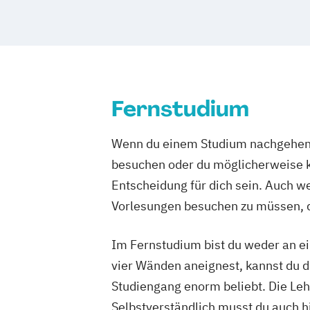
Gesundheit
General Management
Gesundheitsm
Growth Hack
Heil­pädagogik und Inklusive Pädagogi
Heilpädagog
Informationsdesign – Fachkommunikati
Immobilie
technische Produkte und Prozesse
Informatik
Kindheitspädagogik
Kommunikations
Fernstudium
Internation
Komplementäre Heilverfahren in der S
Internation
Krisenmanagement im Be­völ­kerungssch
Wenn du einem Studium nachgehen m
Kindheitspä
Logopädie
Mechatronik
besuchen oder du möglicherweise ke
Kultur- und
Medical Fitness & Athletic Managemen
Managemen
Entscheidung für dich sein. Auch wen
Medizinalfachberufe
Maschinen
Vorlesungen besuchen zu müssen, d
Naturheilkunde und komplementäre He
Medieninfo
Osteopathie i.V.
Nachhaltig
Im Fernstudium bist du weder an ei
Pharmamanagement und Pharmaprodu
Personalen
vier Wänden aneignest, kannst du di
Physician Assistant
Physiotherapie
Pflegeman
Studiengang enorm beliebt. Die Leh
Prozess- und Produktdesign
Psycholo
Projektman
Selbstverständlich musst du auch h
Psychologie mit Schwerpunkt Klinische