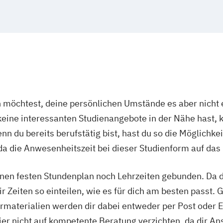
spädagogik
Gesundheitsökonomie
Growth Hacking
anagement
ing for Entrepreneurs (DE/EN)
Heilpädagogik
Heilpä
k
ik/Inklusionspädagogik
Hotelmanagement (DE/EN)
on für
nmanagement
Immobilienmanagement für Immobilien
Information Technology Management (DE/EN)
Innova
design
al Healthcare Management (DE/EN)
International Ma
chmerztherapie
ales Marketing
Journalismus und digitale Kommunikat
utz i.V.
öchtest, deine persönlichen Umstände es aber nicht e
dagogik für Erzieher:innen
Kommunikationsdesign
Ko
ine interessanten Studienangebote in der Nähe hast, k
 Medienpädagogik
Leitungshandeln in der Pädagogik
t
t (DE/EN)
Marketing
Marketing und digitale Medien
n du bereits berufstätig bist, hast du so die Möglichkei
bau
Master of Business Administration (DE/EN)
Mecha
a die Anwesenheitszeit bei dieser Studienform auf das
ilverfahren
rmatik
Medienmanagement
Medizinische Informatik
es Management
New Work
Online Marketing
Online 
nen festen Stundenplan noch Lehrzeiten gebunden. Da du
ktion
twicklung
Personalmanagement
Personalmanagemen
r Zeiten so einteilen, wie es für dich am besten passt. 
agement
Pflegepädagogik
Physiotherapie
Product M
rmaterialien werden dir dabei entweder per Post oder E
gie
agement (DE/EN)
Psychologie
Public Health
Public
ier nicht auf kompetente Beratung verzichten, da dir An
 Psychologie und