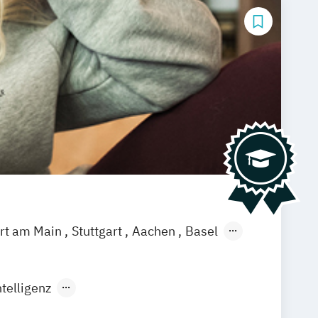
urt am Main
Stuttgart
Aachen
Basel
ch
Saarbrücken
Neu-Ulm
Graz
agenfurt
Magdeburg
Münster
Trier
telligenz
rtificial Intelligence (DE/EN)