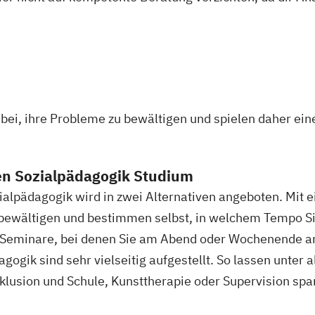
gement für Verwaltungsfachangestellte
Public Relat
ür Bildung
Beratung und Personalentwicklung
Pädag
eit
DE/EN)
Social Media
Softwareentwicklung (DE/EN)
So
it
eit Schwerpunkt Kinder und Jugendliche
Sozialmanag
ement
gement
Supply Chain Management
Tourismusmanag
nieurwesen
Vertragsrecht
Wirtschaftsinformatik (D
 Vollzeit)
ei, ihre Probleme zu bewältigen und spielen daher eine
ingenieurwesen (DE/EN)
Wirtschaftsingenieurwesen M
punkt
psychologie (DE/EN)
Wirtschaftsrecht
en Sozialpädagogik Studium
 Digitalisierung
ialpädagogik wird in zwei Alternativen angeboten. Mit
s bewältigen und bestimmen selbst, in welchem Tempo 
e Seminare, bei denen Sie am Abend oder Wochenende 
spekten
ogik sind sehr vielseitig aufgestellt. So lassen unter a
lusion und Schule, Kunsttherapie oder Supervision sp