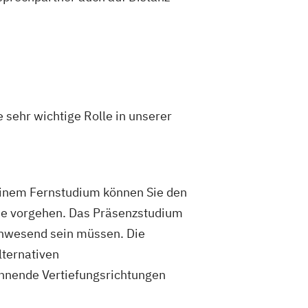
ions und Kommunikation
Pädagogik
ogik
Bildungsberatung und Leitung
ziale Arbeit
ement
Sozialpädagogik und Inklusion
ement
UX Design
E/EN)
Wirtschaftsingenieurwesen
 sehr wichtige Rolle in unserer
edizintechnik
 einem Fernstudium können Sie den
Sie vorgehen. Das Präsenzstudium
anwesend sein müssen. Die
lternativen
annende Vertiefungsrichtungen