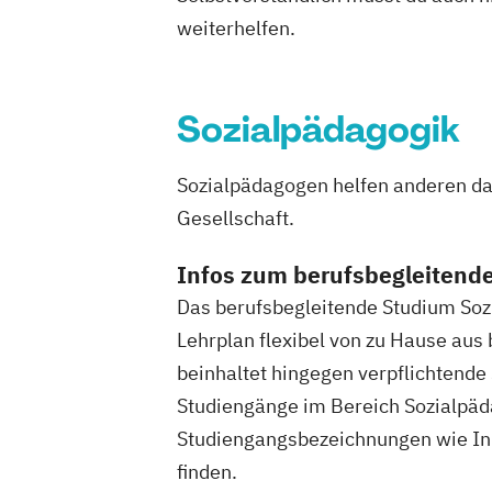
Public Mana
weiterhelfen.
Psychologisches Empowerment
Pädagogik f
Psychosoziale Beratung in Sozialer Arb
Robotics (
Sicherheitsmanagement
Soziale Arbe
Soziale Arb
Sozialpädagogik
Sozialmanagement
Tourismusmanag
Sportmana
UX-Design
Wirtschaftsinformatik
Umweltinge
Wirtschaftsingenieurwesen (Teilzeit und
Sozialpädagogen helfen anderen dab
Wirtschafts
Wirtschaftsingenieurwesen mit Schwer
Gesellschaft.
Wirtschafts
Nachhaltigkeit
Infos zum berufsbegleitend
Wirtschaftspsychologie
Wirtschaftspsychologie mit Schwerpunkt
Das berufsbegleitende Studium Soz
Lehrplan flexibel von zu Hause au
Wirtschaftsrecht
beinhaltet hingegen verpflichtend
Wirtschaftsrecht mit internationalen A
Studiengänge im Bereich Sozialpädag
Studiengangsbezeichnungen wie Ink
finden.