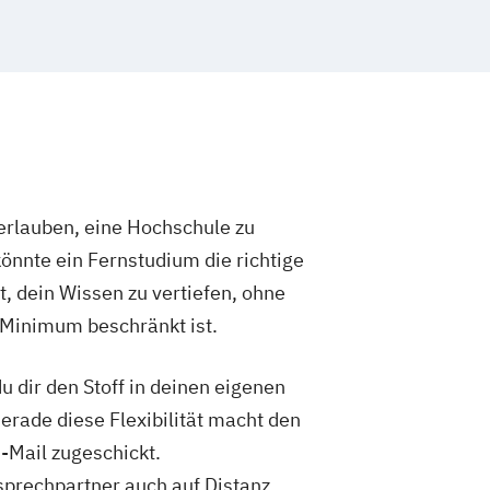
Growth Hacking (DE/EN)
dagogik und Inklusion
IT-Management
kaufleute
Immobilienwirtschaft
tion and Entrepreneurship (DE/EN)
nagement (DE/EN)
ion
Kindheitspädagogik
rlauben, eine Hochschule zu
mmunikationspsychologie
önnte ein Fernstudium die richtige
Logistikmanagement
Logopädie
Marketingmanagement
t, dein Wissen zu vertiefen, ohne
tronik
Mediendesign
 Minimum beschränkt ist.
Medizintechnik
Modemanagement
Marketing (DE/EN)
 dir den Stoff in deinen eigenen
t (DE/EN)
Pflege
Gerade diese Flexibilität macht den
anagement (DE/EN)
Produktdesign
-Mail zugeschickt.
 Management
sprechpartner auch auf Distanz