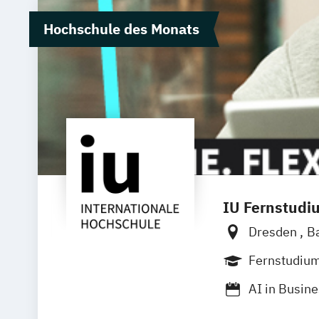
Hochschule des Monats
IU Fernstudi
Dresden
B
Bielefeld
D
Fernstudiu
Innsbruck
AI in Busin
Würzburg
Angewandte