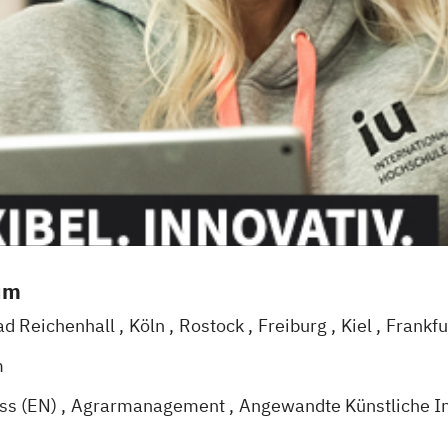
um
ad Reichenhall
Köln
Rostock
Freiburg
Kiel
Frankf
eggendorf
Karlsruhe
Kassel
Oberhausen
Offenba
m
Wien
Zürich
Augsburg
Freising
Friedrichshafen
Kl
ess (EN)
Agrarmanagement
Angewandte Künstliche In
Chemnitz
Linz
deutschlandweit
 Psychologie (DE/EN)
Applied Artificial Intelligence
A