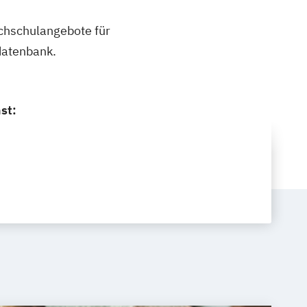
ochschulangebote für
datenbank.
st: