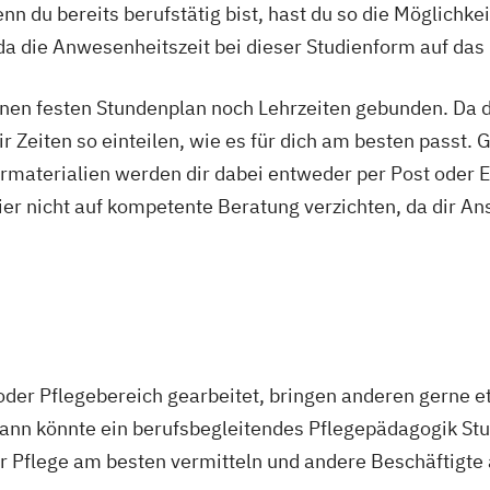
n du bereits berufstätig bist, hast du so die Möglichkei
spädagogik
Gesundheitsökonomie
Growth Hacking
ing for Entrepreneurs (DE/EN)
Heilpädagogik
Heilpä
a die Anwesenheitszeit bei dieser Studienform auf das
ik/Inklusionspädagogik
Hotelmanagement (DE/EN)
nmanagement
Immobilienmanagement für Immobilien
nen festen Stundenplan noch Lehrzeiten gebunden. Da du
Information Technology Management (DE/EN)
Innova
r Zeiten so einteilen, wie es für dich am besten passt. 
al Healthcare Management (DE/EN)
International Ma
rmaterialien werden dir dabei entweder per Post oder E
ales Marketing
Journalismus und digitale Kommunikat
ier nicht auf kompetente Beratung verzichten, da dir An
dagogik für Erzieher:innen
Kommunikationsdesign
Ko
 Medienpädagogik
Leitungshandeln in der Pädagogik
t (DE/EN)
Marketing
Marketing und digitale Medien
bau
Master of Business Administration (DE/EN)
Mecha
rmatik
Medienmanagement
Medizinische Informatik
es Management
New Work
Online Marketing
Online 
oder Pflegebereich gearbeitet, bringen anderen gerne e
twicklung
Personalmanagement
Personalmanagemen
ann könnte ein berufsbegleitendes Pflegepädagogik Stud
agement
Pflegepädagogik
Physiotherapie
Product M
der Pflege am besten vermitteln und andere Beschäftigte 
agement (DE/EN)
Psychologie
Public Health
Public