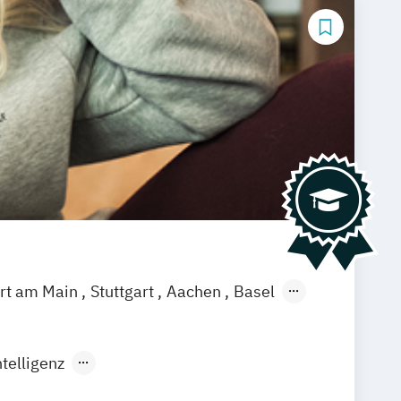
urt am Main
Stuttgart
Aachen
Basel
ch
Saarbrücken
Neu-Ulm
Graz
agenfurt
Magdeburg
Münster
Trier
telligenz
rtificial Intelligence (DE/EN)