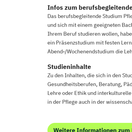
Public Mana
Infos zum berufsbegleitend
Pädagogik f
Das berufsbegleitende Studium Pfleg
Robotics (
und sich mit einem geeigneten Bac
Soziale Arb
Ihrem Beruf studieren wollen, habe
Sportmana
ein Präsenzstudium mit festen Lern
Umweltinge
Abend-/Wochenendstudium die Lehr
Wirtschafts
Wirtschafts
Studieninhalte
Zu den Inhalten, die sich in den St
Gesundheitsberufen, Beratung, Päda
Lehre oder Ethik und interkulturel
in der Pflege auch in der wissensch
Weitere Informationen zum