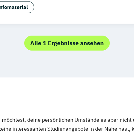
anagement (DE/EN)
Bank- und Kapitalmarktrecht
Baui
nfomaterial
tmanagement
Betriebswirtschaftslehre
tschaftslehre und Customer Experience Management
tschaftslehre – Office Management
Business Administ
telligence (DE/EN)
Cloud Computing
Coaching
Coach
Alle 1 Ergebnisse ansehen
cience (DE/EN)
Controlling
Customer Centricity
Cybe
ement (DE/EN)
DevOps und Cloud Computing (DE/EN)
siness Management
Digital Entrepreneurship
Digital H
ovation and Intrapreneurship (DE/EN)
Digital Product
nsformation Management - Gesundheitswesen
Digitale
ansformation
Diätetik
E-Beratung in der Pädagogik
E
g (DE/EN)
Engineering Management (DE/EN)
Entrepre
wissenschaften
Eventmanagement
Facility Manage
und Taxation (DE/EN)
Finanzmanagement
Finanzman
öchtest, deine persönlichen Umstände es aber nicht e
nomie
Game Design
Gartenbau
General Managemen
ine interessanten Studienangebote in der Nähe hast, k
- und Pflegepädagogik
Gesundheitsmanagement
Ge