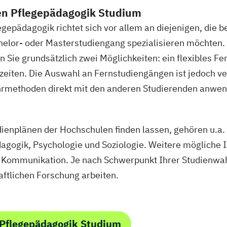
gement für Verwaltungsfachangestellte
Public Relat
en Pflegepädagogik Studium
ür Bildung
Beratung und Personalentwicklung
Pädag
epädagogik richtet sich vor allem an diejenigen, die b
DE/EN)
Social Media
Softwareentwicklung (DE/EN)
So
helor- oder Masterstudiengang spezialisieren möchten
eit Schwerpunkt Kinder und Jugendliche
Sozialmanag
n Sie grundsätzlich zwei Möglichkeiten: ein flexibles F
gement
Supply Chain Management
Tourismusmanag
zeiten. Die Auswahl an Fernstudiengängen ist jedoch v
nieurwesen
Vertragsrecht
Wirtschaftsinformatik (D
methoden direkt mit den anderen Studierenden anwen
ingenieurwesen (DE/EN)
Wirtschaftsingenieurwesen M
psychologie (DE/EN)
Wirtschaftsrecht
udienplänen der Hochschulen finden lassen, gehören u.a.
gogik, Psychologie und Soziologie. Weitere mögliche In
le Kommunikation. Je nach Schwerpunkt Ihrer Studienwah
aftlichen Forschung arbeiten.
 Pflegepädagogik Studium