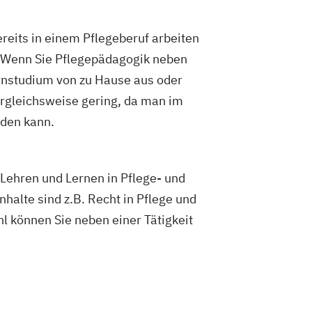
ions und Kommunikation
Pädagogik
ogik
Bildungsberatung und Leitung
ereits in einem Pflegeberuf arbeiten
ziale Arbeit
. Wenn Sie Pflegepädagogik neben
ement
Sozialpädagogik und Inklusion
ernstudium von zu Hause aus oder
ement
UX Design
ergleichsweise gering, da man im
E/EN)
Wirtschaftsingenieurwesen
den kann.
edizintechnik
 Lehren und Lernen in Pflege- und
halte sind z.B. Recht in Pflege und
l können Sie neben einer Tätigkeit