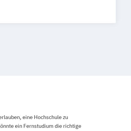
ngenieurwesen
Betriebswirtschaftslehre und Führung
ration (DE/EN)
Business Intelligence
ing und Supervision
r Security (DE/EN)
Digital Business (DE/EN)
ealth
 Management
 Betriebswirtschaftslehre
-Commerce
Elektrotechnik
neurship (DE/EN)
Ergotherapie
ment
Finance
agement für Bankkaufleute
Fintech
rlauben, eine Hochschule zu
t
Gerontologie
önnte ein Fernstudium die richtige
sundheitspsychologie