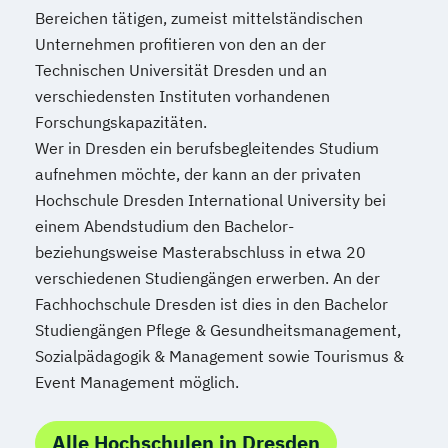
Bereichen tätigen, zumeist mittelständischen
Product Management (DE/EN)
Unternehmen profitieren von den an der
Produktdesign
Technischen Universität Dresden und an
Projektmanagement (DE/EN)
verschiedensten Instituten vorhandenen
Psychologie
Public Health
Forschungskapazitäten.
Public Management
Wer in Dresden ein berufsbegleitendes Studium
Public Management für
aufnehmen möchte, der kann an der privaten
Verwaltungsfachangestellte
Hochschule Dresden International University bei
Public Relations und Kommunikation
einem Abendstudium den Bachelor-
Pädagogik
Pädagogik für Bildung
beziehungsweise Masterabschluss in etwa 20
verschiedenen Studiengängen erwerben. An der
Beratung und Personalentwicklung
Fachhochschule Dresden ist dies in den Bachelor
Pädagogik
Bildungsberatung und Leitung
Studiengängen Pflege & Gesundheitsmanagement,
Robotics (DE/EN)
Social Media
Sozialpädagogik & Management sowie Tourismus &
Softwareentwicklung (DE/EN)
Event Management möglich.
Soziale Arbeit
Soziale Arbeit Schwerpunkt Kinder und
Alle Hochschulen in Dresden
Jugendliche