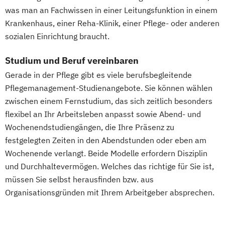
was man an Fachwissen in einer Leitungsfunktion in einem
Gerontologie
Krankenhaus, einer Reha-Klinik, einer Pflege- oder anderen
Gesundheits- und Pflegepädagogik
sozialen Einrichtung braucht.
Gesundheitsmanagement
Gesundheitspsychologie
Studium und Beruf vereinbaren
Gesundheitspädagogik
Gerade in der Pflege gibt es viele berufsbegleitende
Gesundheitsökonomie
Growth Hacking
Pflegemanagement-Studienangebote. Sie können wählen
Growth Hacking (DE/EN)
zwischen einem Fernstudium, das sich zeitlich besonders
Growth Hacking for Entrepreneurs (DE/EN)
flexibel an Ihr Arbeitsleben anpasst sowie Abend- und
Heilpädagogik
Wochenendstudiengängen, die Ihre Präsenz zu
Heilpädagogik und Inklusion
festgelegten Zeiten in den Abendstunden oder eben am
Wochenende verlangt. Beide Modelle erfordern Disziplin
Heilpädagogik/Inklusionspädagogik
und Durchhaltevermögen. Welches das richtige für Sie ist,
Hotelmanagement (DE/EN)
müssen Sie selbst herausfinden bzw. aus
IT-Management
Immobilienmanagement
Organisationsgründen mit Ihrem Arbeitgeber absprechen.
Immobilienmanagement für
Immobilienkaufleute
Immobilienwirtschaft
Informatik