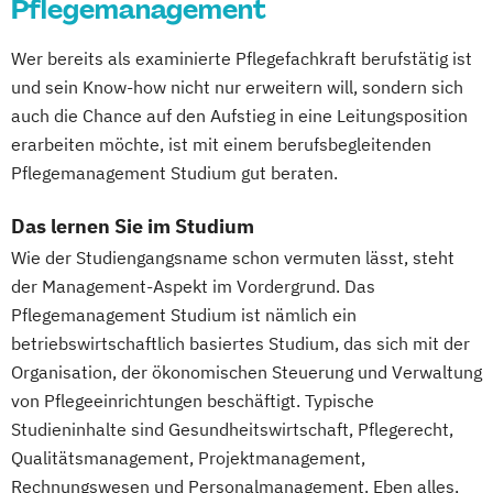
Pflegemanagement
Gesundheitswesen
Wer bereits als examinierte Pflegefachkraft berufstätig ist
Digitale Betriebswirtschaftslehre
und sein Know-how nicht nur erweitern will, sondern sich
Digitale Transformation
Diätetik
auch die Chance auf den Aufstieg in eine Leitungsposition
E-Beratung in der Pädagogik
erarbeiten möchte, ist mit einem berufsbegleitenden
E-Commerce
Elektrotechnik
Pflegemanagement Studium gut beraten.
Engineering (DE/EN)
Engineering Management (DE/EN)
Das lernen Sie im Studium
Entrepreneurship (DE/EN)
Ergotherapie
Wie der Studiengangsname schon vermuten lässt, steht
Ernährungswissenschaften
der Management-Aspekt im Vordergrund. Das
Eventmanagement
Facility Management
Pflegemanagement Studium ist nämlich ein
Finance
betriebswirtschaftlich basiertes Studium, das sich mit der
Accounting und Taxation (DE/EN)
Organisation, der ökonomischen Steuerung und Verwaltung
Finanzmanagement
von Pflegeeinrichtungen beschäftigt. Typische
Studieninhalte sind Gesundheitswirtschaft, Pflegerecht,
Finanzmanagement für Bankkaufleute
Qualitätsmanagement, Projektmanagement,
Fintech
Fitnessökonomie
Game Design
Rechnungswesen und Personalmanagement. Eben alles,
Gartenbau
General Management