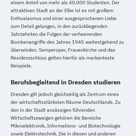
einem Anteil von mehr als 40.000 Studenten. Der
Marketing und digitale Medien
attraktiven Stadt an der Elbe ist es mit großem
Marketingmanagement
Maschinenbau
Enthusiasmus und einer ausgesprochenen Liebe
Master of Business Administration (DE/EN)
zum Detail gelungen, in den zurückliegenden
Jahrzehnten die Folgen der verheerenden
Bombenangriffe des Jahres 1945 weitestgehend zu
Mechatronik
Mediendesign
überwinden. Semperoper, Frauenkirche und das
Medieninformatik
Medienmanagement
Residenzschloss gelten hierfür als markanteste
Medizinische Informatik
Medizintechnik
Beispiele.
Modemanagement
Nachhaltiges Management
New Work
Berufsbegleitend in Dresden studieren
Online Marketing
Online Marketing (DE/EN)
Dresden gilt jedoch gleichzeitig als Zentrum eines
Personalentwicklung
der wirtschaftsstärksten Räume Deutschlands. Zu
den in der Stadt ansässigen führenden
Personalmanagement
Wirtschaftszweigen gehören die Bereiche
Personalmanagement (DE/EN)
Pflege
Mikroelektronik, Informations- und Biotechnologie
Pflegemanagement
Pflegepädagogik
sowie Elektrotechnik. Die in diesen und anderen
Physiotherapie