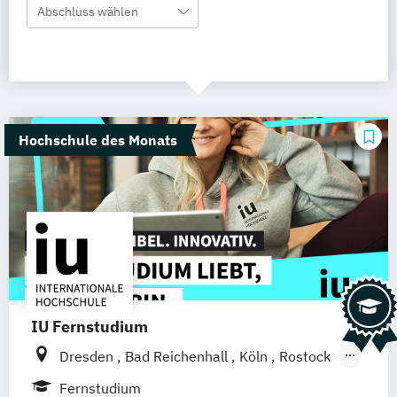
Abschluss wählen
Hochschule des Monats
IU Fernstudium
Dresden
Bad Reichenhall
Köln
Rostock
Freiburg
Kiel
Frankfurt am Main
Fernstudium