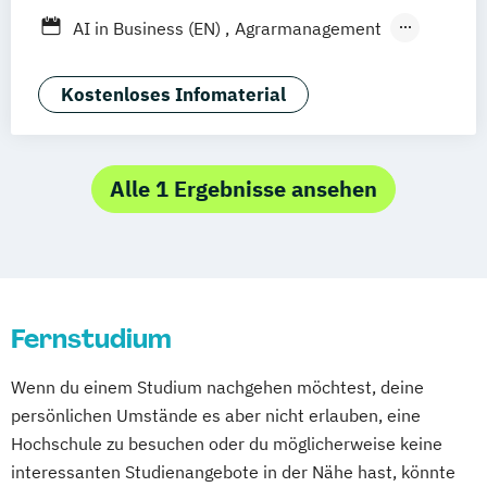
Stuttgart
Aachen
Basel
Bielefeld
AI in Business (EN)
Agrarmanagement
Deggendorf
Karlsruhe
Kassel
Angewandte Künstliche Intelligenz
Oberhausen
Offenbach
Saarbrücken
Angewandte Psychologie (DE/EN)
Kostenloses Infomaterial
Neu-Ulm
Graz
Innsbruck
Wien
Zürich
Applied Artificial Intelligence
Augsburg
Freising
Friedrichshafen
Artificial Intelligence (DE/EN)
Klagenfurt
Magdeburg
Münster
Trier
Aviation Management (DE/EN)
Alle 1 Ergebnisse ansehen
Würzburg
Chemnitz
Linz
Bank- und Kapitalmarktrecht
deutschlandweit
Bauingenieurwesen
Bauprojektmanagement
Betriebswirtschaftslehre
Fernstudium
Betriebswirtschaftslehre und Customer
Experience Management
Wenn du einem Studium nachgehen möchtest, deine
Betriebswirtschaftslehre und Führung
persönlichen Umstände es aber nicht erlauben, eine
Betriebswirtschaftslehre – Office
Hochschule zu besuchen oder du möglicherweise keine
Management
interessanten Studienangebote in der Nähe hast, könnte
Business Administration (DE/EN)