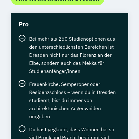
Sozialmanagement
Sozialpädagogik und Inklusion
Pro
Sportmanagement
Supply Chain Management
Bei mehr als 260 Studienoptionen aus
Tourismusmanagement
UX Design
den unterschiedlichsten Bereichen ist
Umweltingenieurwesen
Vertragsrecht
Dresden nicht nur das Florenz an der
Wirtschaftsinformatik (DE/EN)
Elbe, sondern auch das Mekka für
Wirtschaftsingenieurwesen
Studienanfänger/innen
Wirtschaftsingenieurwesen (DE/EN)
Frauenkirche, Semperoper oder
Wirtschaftsingenieurwesen Medizintechnik
Residenzschloss – wenn du in Dresden
studierst, bist du immer von
Wirtschaftspsychologie (DE/EN)
architektonischen Augenweiden
Wirtschaftsrecht
umgeben
Du hast geglaubt, dass Wohnen bei so
viel Prunk und Pracht bestimmt viel