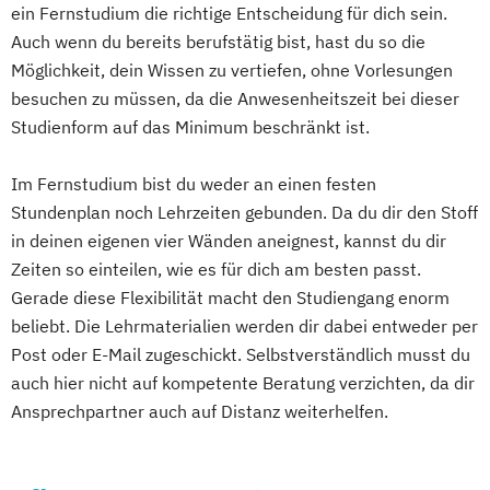
ein Fernstudium die richtige Entscheidung für dich sein.
Business Intelligence
Auch wenn du bereits berufstätig bist, hast du so die
Business Intelligence (DE/EN)
Möglichkeit, dein Wissen zu vertiefen, ohne Vorlesungen
Cloud Computing
Coaching
besuchen zu müssen, da die Anwesenheitszeit bei dieser
Coaching und Supervision
Studienform auf das Minimum beschränkt ist.
Computer Science (DE/EN)
Controlling
Customer Centricity
Im Fernstudium bist du weder an einen festen
Stundenplan noch Lehrzeiten gebunden. Da du dir den Stoff
Cyber Security (DE/EN)
in deinen eigenen vier Wänden aneignest, kannst du dir
Data Management (DE/EN)
Zeiten so einteilen, wie es für dich am besten passt.
DevOps und Cloud Computing (DE/EN)
Gerade diese Flexibilität macht den Studiengang enorm
Digital Business (DE/EN)
beliebt. Die Lehrmaterialien werden dir dabei entweder per
Digital Business Management
Post oder E-Mail zugeschickt. Selbstverständlich musst du
Digital Entrepreneurship
Digital Health
auch hier nicht auf kompetente Beratung verzichten, da dir
Digital Innovation and Intrapreneurship
Ansprechpartner auch auf Distanz weiterhelfen.
(DE/EN)
Digital Product Management
Digital Transformation Management -