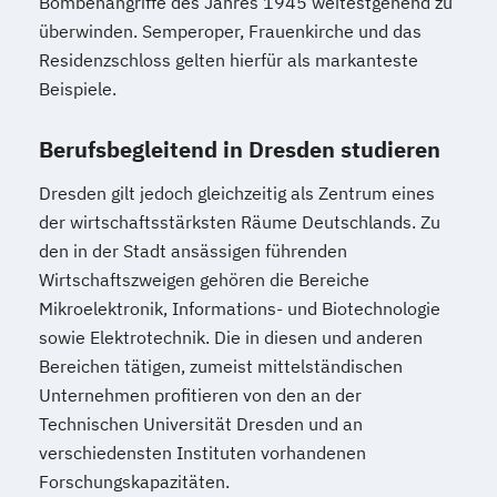
Personalmanagement (DE/EN)
Pflege
Bombenangriffe des Jahres 1945 weitestgehend zu
Therapiewissenschaften - Logopädie
überwinden. Semperoper, Frauenkirche und das
Pflegemanagement
Pflegepädagogik
Therapiewissenschaften - Physiotherapie
Residenzschloss gelten hierfür als markanteste
Physiotherapie
UX & Service Design
UX-Design
Beispiele.
Product Management (DE/EN)
Wirtschaftsingenieurwesen
Produktdesign
Berufsbegleitend in Dresden studieren
Wirtschaftsingenieurwesen und
Projektmanagement (DE/EN)
Maschinenbau
Psychologie
Public Health
Dresden gilt jedoch gleichzeitig als Zentrum eines
Wirtschaftspsychologie & Künstliche
Public Management
der wirtschaftsstärksten Räume Deutschlands. Zu
Intelligenz
Public Management für
den in der Stadt ansässigen führenden
Wirtschaftspsychologie & Leadership
Wirtschaftszweigen gehören die Bereiche
Verwaltungsfachangestellte
Wirtschaftspsychologie (DE/EN))
Mikroelektronik, Informations- und Biotechnologie
Public Relations und Kommunikation
Wirtschaftspsychologie im Online-
sowie Elektrotechnik. Die in diesen und anderen
Pädagogik
Pädagogik für Bildung
Abendstudium
Bereichen tätigen, zumeist mittelständischen
Beratung und Personalentwicklung
Unternehmen profitieren von den an der
Wirtschaftsrecht
Pädagogik
Bildungsberatung und Leitung
Technischen Universität Dresden und an
Wirtschaftswissenschaften
Robotics (DE/EN)
Social Media
verschiedensten Instituten vorhandenen
Softwareentwicklung (DE/EN)
Forschungskapazitäten.