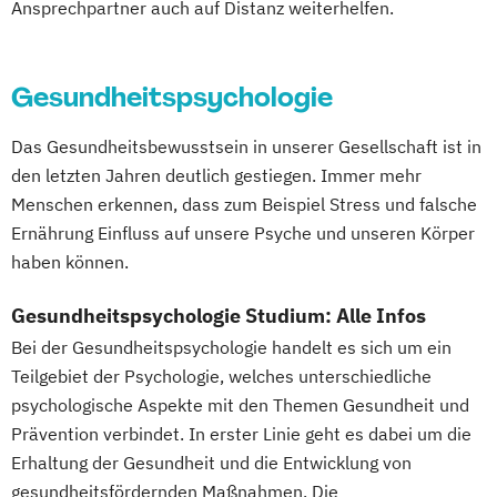
Finanzmanagement für Bankkaufleute
Ansprechpartner auch auf Distanz weiterhelfen.
Business Administration
Fintech
Fitnessökonomie
Game Design
Business Management (EN)
Gartenbau
General Management
Business and Organizational Development
Gesundheitspsychologie
Gerontologie
Corporate Brand Management
Gesundheits- und Pflegepädagogik
Das Gesundheitsbewusstsein in unserer Gesellschaft ist in
Data Science und Analytics
Gesundheitsmanagement
den letzten Jahren deutlich gestiegen. Immer mehr
Design Management
Gesundheitspsychologie
Menschen erkennen, dass zum Beispiel Stress und falsche
Digital Business Management
Gesundheitspädagogik
Ernährung Einfluss auf unsere Psyche und unseren Körper
Digital Health Management
Gesundheitsökonomie
Growth Hacking
haben können.
Digital Marketing
Growth Hacking (DE/EN)
Ernährungswissenschaften
Growth Hacking for Entrepreneurs (DE/EN)
Gesundheitspsychologie Studium: Alle Infos
Erwachsenenbildung und Digitalisierung
Heilpädagogik
Bei der Gesundheitspsychologie handelt es sich um ein
Executive MBA für Ärztinnen und Ärzte
Heilpädagogik und Inklusion
Teilgebiet der Psychologie, welches unterschiedliche
Finance
Accounting
Heilpädagogik/Inklusionspädagogik
psychologische Aspekte mit den Themen Gesundheit und
Controlling & Taxation
Prävention verbindet. In erster Linie geht es dabei um die
Hotelmanagement (DE/EN)
Gesundheitspsychologie
Erhaltung der Gesundheit und die Entwicklung von
IT-Management
Immobilienmanagement
Gesundheitspsychologie im Online-
gesundheitsfördernden Maßnahmen. Die