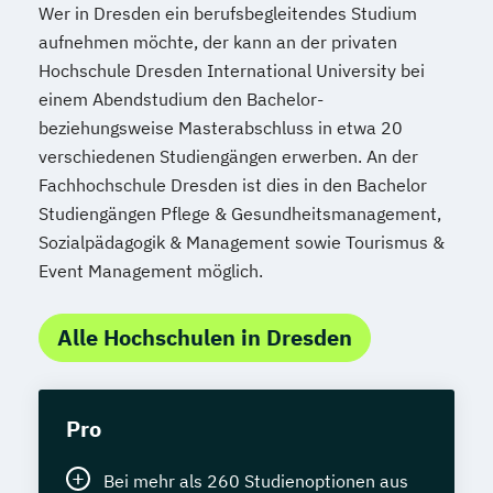
Soziale Arbeit
Wer in Dresden ein berufsbegleitendes Studium
Soziale Arbeit Schwerpunkt Kinder und
aufnehmen möchte, der kann an der privaten
Jugendliche
Hochschule Dresden International University bei
Sozialmanagement
einem Abendstudium den Bachelor-
Sozialpädagogik und Inklusion
beziehungsweise Masterabschluss in etwa 20
Sportmanagement
verschiedenen Studiengängen erwerben. An der
Fachhochschule Dresden ist dies in den Bachelor
Supply Chain Management
Studiengängen Pflege & Gesundheitsmanagement,
Tourismusmanagement
UX Design
Sozialpädagogik & Management sowie Tourismus &
Umweltingenieurwesen
Vertragsrecht
Event Management möglich.
Wirtschaftsinformatik (DE/EN)
Wirtschaftsingenieurwesen
Alle Hochschulen in Dresden
Wirtschaftsingenieurwesen (DE/EN)
Wirtschaftsingenieurwesen Medizintechnik
Pro
Wirtschaftspsychologie (DE/EN)
Wirtschaftsrecht
Bei mehr als 260 Studienoptionen aus