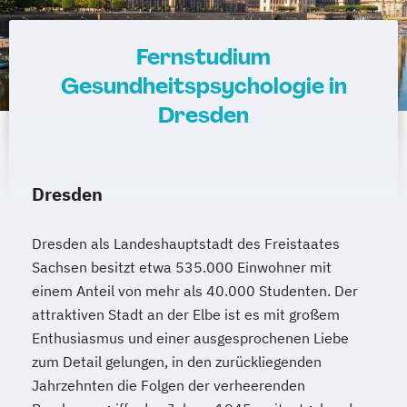
Leitungshandeln in der Pädagogik
Mediendesign
Logistikmanagement
Logopädie
Nachhaltigkeitsmanagement
Management (DE/EN)
Marketing
Fernstudium
Online Marketing
Marketing und digitale Medien
Gesundheitspsychologie in
Personalpsychologie und Human Resource
Marketingmanagement
Maschinenbau
Dresden
Management
Master of Business Administration (DE/EN)
Pflege
Pharmamanagement und -technologie
Mechatronik
Mediendesign
Dresden
Praxis- und Versorgungsmanagement
Medieninformatik
Medienmanagement
Prozess- und Projektmanagement
Medizinische Informatik
Medizintechnik
Dresden als Landeshauptstadt des Freistaates
Psychologie
Pädagogik
Modemanagement
Sachsen besitzt etwa 535.000 Einwohner mit
Sales Management & Strategy
Nachhaltiges Management
New Work
einem Anteil von mehr als 40.000 Studenten. Der
Soziale Arbeit
Online Marketing
attraktiven Stadt an der Elbe ist es mit großem
Soziale Arbeit im Online-Abendstudium
Online Marketing (DE/EN)
Enthusiasmus und einer ausgesprochenen Liebe
Sozialmanagement
Sozialwissenschaften
Personalentwicklung
zum Detail gelungen, in den zurückliegenden
Sustainability Management
Personalmanagement
Jahrzehnten die Folgen der verheerenden
Therapiewissenschaften - Ergotherapie