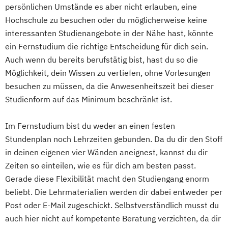
(DE/EN)
persönlichen Umstände es aber nicht erlauben, eine
Angewandte Psychologie mit Schwerpunkt
Digital Product Management
Hochschule zu besuchen oder du möglicherweise keine
Sportpsychologie
Digital Transformation Management -
interessanten Studienangebote in der Nähe hast, könnte
Arbeitsrecht
Beratung & Coaching
Gesundheitswesen
ein Fernstudium die richtige Entscheidung für dich sein.
Betriebliches Gesundheitsmanagement
Digitale Betriebswirtschaftslehre
Auch wenn du bereits berufstätig bist, hast du so die
Betriebswirtschaft
Digitale Transformation
Diätetik
Möglichkeit, dein Wissen zu vertiefen, ohne Vorlesungen
Betriebswirtschaft und Digitalisierung
E-Beratung in der Pädagogik
besuchen zu müssen, da die Anwesenheitszeit bei dieser
Betriebswirtschaft und
Studienform auf das Minimum beschränkt ist.
E-Commerce
Elektrotechnik
Gesundheitsmanagement
Engineering (DE/EN)
Betriebswirtschaft und Hotelmanagement
Im Fernstudium bist du weder an einen festen
Engineering Management (DE/EN)
Stundenplan noch Lehrzeiten gebunden. Da du dir den Stoff
Betriebswirtschaft und Interkulturelle
Entrepreneurship (DE/EN)
Ergotherapie
in deinen eigenen vier Wänden aneignest, kannst du dir
Kommunikation
Ernährungswissenschaften
Zeiten so einteilen, wie es für dich am besten passt.
Betriebswirtschaft und
Eventmanagement
Facility Management
Gerade diese Flexibilität macht den Studiengang enorm
Personalmanagement
Finance
beliebt. Die Lehrmaterialien werden dir dabei entweder per
Betriebswirtschaft und Sozialmanagement
Accounting und Taxation (DE/EN)
Post oder E-Mail zugeschickt. Selbstverständlich musst du
Finanzmanagement
auch hier nicht auf kompetente Beratung verzichten, da dir
Betriebswirtschaft und Sportmanagement