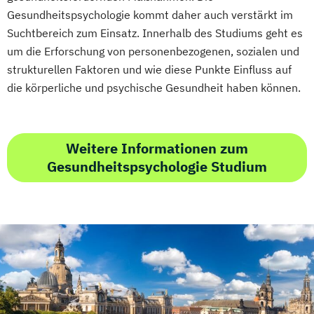
Immobilienmanagement für
Gesundheitspsychologie kommt daher auch verstärkt im
Abendstudium
Immobilienkaufleute
Suchtbereich zum Einsatz. Innerhalb des Studiums geht es
Global Business Administration (EN)
Immobilienwirtschaft
Informatik
um die Erforschung von personenbezogenen, sozialen und
Inklusion und Teilhabe
Information Technology Management
strukturellen Faktoren und wie diese Punkte Einfluss auf
Innovation und Zukunftsforschung
(DE/EN)
die körperliche und psychische Gesundheit haben können.
Integrative Lerntherapie
Innovation and Entrepreneurship (DE/EN)
Kommunikation und Content Creation
International Healthcare Management
Kommunikation und Medienmanagement
(DE/EN)
Weitere Informationen zum
Kommunikationsdesign
International Management (DE/EN)
Gesundheitspsychologie Studium
Lebensmittelmanagement und -
Internationales Marketing
technologie
Journalismus und digitale Kommunikation
Lernpsychologie und integrative
Kindheitspädagogik
Lerntherapie
Kindheitspädagogik für Erzieher:innen
Management
Kommunikationsdesign
Management im Gesundheitswesen
Kommunikationspsychologie
Medien- und Kommunikationsmanagement
Kultur- und Medienpädagogik