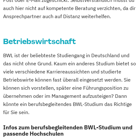
Post oder E-Mail zugeschickt. Selbstverständlich musst du
Säuglingen
Philosophie – Philosophie im europäischen
Maschinenbau
Materials Science
auch hier nicht auf kompetente Beratung verzichten, da dir
Kindern und Jugendlichen
Kontext
Mathematik für Studierende
Ansprechpartner auch auf Distanz weiterhelfen.
Fachhochschulreife
Politikwissenschaft – Regieren und
ingenieurwissenschaftlicher Fächer
Fachinformatiker/in – Weiterbildung zum
Partizipation
Mathematik für Studierende
Schwerpunkt Anwendungsentwicklung
Politikwissenschaft
Betriebswirtschaft
wirtschaftswissenschaftlicher Fächer
Fachinformatiker/in – Weiterbildung zum
Verwaltungswissenschaft
Soziologie
Mechatronik
Mediengestaltung
Schwerpunkt Digitalisierung
BWL ist der beliebteste Studiengang in Deutschland und
Praktische Informatik
Psychologie
Medizinische Informatik
Medizintechnik
Fachinformatiker/in – Weiterbildung zum
das nicht ohne Grund. Kaum ein anderes Studium bietet so
Psychologie: Entwicklung und Bildung
Mensch-Computer-Interaktion
Schwerpunkt Systemintegration
viele verschiedene Karriereaussichten und studierte
Psychologie: Entwicklung und Gesundheit
Nachhaltiges Design
Fachkraft für (früh-)kindliche
Betriebswirte können fast überall eingesetzt werden. Sie
Psychologie: Soziale Prozesse und
Nachhaltigkeitsmanagement
können sich vorstellen, später eine Führungsposition zu
Sprachentwicklung und Sprachförderung
Arbeitswelt
Nachhaltigkeitstechnologien und -
übernehmen oder im Management aufzusteigen? Dann
Fachkraft für Forderungsmanagement
Psychologie: Soziale Prozesse
management
könnte ein berufsbegleitendes BWL-Studium das Richtige
(SGD)
Diversität und Intervention
Nationale und internationale Zertifizierung
für Sie sein.
Fachkraft für Gesundheits- und
Rechtswissenschaft
und Produktkennzeichnung
Sozialdienstleistungen (IHK)
Infos zum berufsbegleitenden BWL-Studium und
Soziologie – Zugänge zur
New Venture Management
Fachkraft für Inklusions- und
passende Hochschulen
Gegenwartsgesellschaft
Patentmanagement