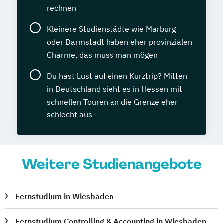
(SGD)
rechnen
Hundetrainer/in
IT-Betriebswirt/in (SGD)
IT-Grundlagen aktuell
IT-Sicherheit I
Kleinere Studienstädte wie Marburg
oder Darmstadt haben eher provinzialen
Einführung
Charme, das muss man mögen
Imkern – von der Bienenhaltung zum
Honigverkauf
Du hast Lust auf einen Kurztrip? Mitten
Immobilienmanagement (SGD)
in Deutschland sieht es in Hessen mit
Informationssicherheitsbeauftragte/r (IHK)
schnellen Touren an die Grenze eher
schlecht aus
Journalist/in
Kaufmännischer Grundkurs
Key-Account-Manager/in mit IHK-Zertifikat
Weitere Studienangebote
Kindererziehung
Kunst verstehen
Kunstwerkstatt – professionell malen
Kunstwerkstatt – professionell zeichnen
Fernstudium in Wiesbaden
Kursleiter/-in Waldbaden –
Fernstudium Controlling & Accounting in Wiesbaden