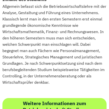
Farb-
Typ- und Stilberatung
im Bachelor Rechtswissenschaft
Wirtschaftsingenieurwesen Erneuerbare
Allgemein befasst sich die Betriebswirtschaftslehre mit der
Fit am PC mit Windows 11 und Office
im Bachelor Wirtschaftswissenschaft
Energien
Analyse, Gestaltung und Führung eines Unternehmens.
2019/365
im Master Rechtswissenschaft
Wirtschaftsingenieurwesen Maschinenbau
Klassisch lernt man in den ersten Semestern erst einmal
Französisch (Vorbereitung auf das DELF-
im Master Wirtschaftswissenschaft
grundlegende ökonomische Kenntnisse wie
Wirtschaftsingenieurwesen für Ingenieure
Sprachdiplom B1 und B2)
im Studiengang Rechtswissenschaft (Erste
Wirtschaftsmathematik, Finanz- und Rechnungswesen. In
Wirtschaftsingenieurwesen für
Französisch für Anfänger
juristische Prüfung)
den höheren Semestern muss man sich entscheiden,
Wirtschaftswissenschaftler
Führungstraining (IHK) – 6-Stufen-
welchen Schwerpunkt man einschlagen will. Dabei
Wirtschaftsingenieurwesen – Digitale
Programm für Führungskräfte und
begegnet man auch Fächern wie Personalmanagement,
Produktion
Führungsnachwuchs
Steuerlehre, Strategisches Management und juristischen
Wirtschafts­ingenieur­wesen
Führungstraining Supervision mit IHK-
Grundlagen. Je nach Schwerpunktsetzung sind nach dem
Fahrzeugtechnik
Zertifikat
berufsbegleitenden Studium beispielsweise Tätigkeiten im
Wirtschafts­ingenieur­wesen Informatik
Gastronomiemanagement
Controlling, in der Unternehmensberatung oder als
Wirtschafts­ingenieur­wesen
Gebäudeenergieberater/in (HWK)
Wirtschaftsprüfer denkbar.
Kunststofftechnik
Gepr. Berater/in für Gewichtsmanagement
Wirtschafts­ingenieur­wesen Künstliche
Intelligenz
Weitere Informationen zum
Gepr. Bilanzbuchhalter/in (IHK)
Wirtschafts­ingenieur­wesen Lebensmittel