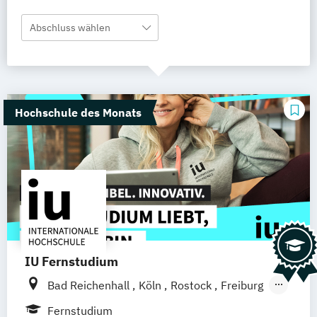
Abschluss wählen
Hochschule des Monats
IU Fernstudium
Bad Reichenhall
Köln
Rostock
Freiburg
Kiel
Frankfurt am Main
Stuttgart
Fernstudium