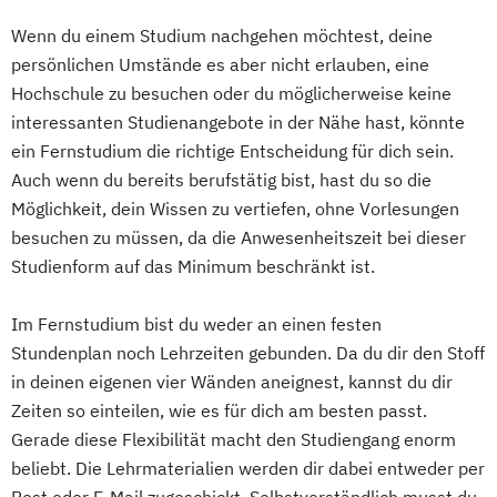
Drehbuchautor/in
(„interne Promotion“) oder ohne eine
Energieverfahrenstechnik
Geschäftsprozessmanagement
E-Commerce Manager/in
Wenn du einem Studium nachgehen möchtest, deine
Stelle an der FernUniversität („externe
Energiewirtschaft und -management
Strategy & Leadership
Elektrofachkraft (IHK) für festgelegte
persönlichen Umstände es aber nicht erlauben, eine
Promotion“).
Engineering Management
Supply Chain Management (SCM)
Hochschule zu besuchen oder du möglicherweise keine
Tätigkeiten nach DGUV Vorschrift
Geschichte Europas – Epochen
Fahrzeugtechnik
Game Design
Taxation
Accounting
Finance
interessanten Studienangebote in der Nähe hast, könnte
Elektrotechnik-Grundlagen
Umbrüche
Verflechtungen
Game Development
ein Fernstudium die richtige Entscheidung für dich sein.
Transport- und Logistikrecht
Energiemanager/in
Englisch für Anfänger
Grundlagen Kulturwissenschaftliche
Gestaltung interaktiver Systeme
Auch wenn du bereits berufstätig bist, hast du so die
Transportsysteme
Englisch für Fortgeschrittene
Literaturwissenschaft
Möglichkeit, dein Wissen zu vertiefen, ohne Vorlesungen
Grundlagen des Software Engineering
UX Design & Management
Englisch für den Beruf B1/B2
Informatik
Kulturwissenschaft
besuchen zu müssen, da die Anwesenheitszeit bei dieser
IT-Sicherheit
Industriedesign
Unternehmensführung
Entspannungstrainer/in
Mathematik
Studienform auf das Minimum beschränkt ist.
Informatik
Ingenieurpsychologie
Unternehmensrecht
Ernährungsberater/in
Mathematisch-technische
Innovations- und Technologiemanagement
Verhaltensökonomik - Psychologisches
Ernährungsberater/in für Sportler/innen
Im Fernstudium bist du weder an einen festen
Softwareentwicklung
Praxiswissen für den Finanzbereich
Ernährungsberater/in für vegetarische und
Stundenplan noch Lehrzeiten gebunden. Da du dir den Stoff
Mathematische und informatische
KI und maschinelles Lernen
Vertriebs- und Handelsmanagement
vegane Kostformen
in deinen eigenen vier Wänden aneignest, kannst du dir
Grundlagen
Kommunikationsdesign
Wirtschaftsbeziehungen & internationale
Erziehungsberatung
Zeiten so einteilen, wie es für dich am besten passt.
Neuere deutsche Literatur im
Kunststofftechnik
Politik
Eventmanagement (IHK)
Gerade diese Flexibilität macht den Studiengang enorm
medienkulturellen Kontext
Lebensmittelverfahrenstechnik
Wirtschaftspsychologie
Wirtschaftsrecht
Fachberatung für die Ernährung von
beliebt. Die Lehrmaterialien werden dir dabei entweder per
Philosophie im europäischen Kontext
Leit- und Sicherungstechnik
Wirtschaftsspanisch