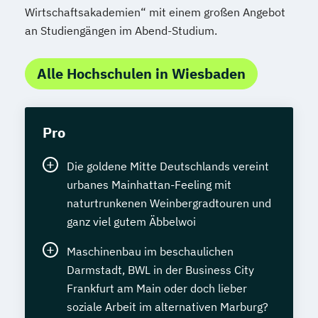
Geprüfte/r Python-Programmierer/in (SGD)
Wirtschaftsakademien“ mit einem großen Angebot
an Studiengängen im Abend-Studium.
Geprüfte/r Qualitätsbeauftragte/r TÜV –
Qualitätsmanagement
Alle Hochschulen in Wiesbaden
Geprüfte/r Schutz- und Sicherheitskraft
(IHK)
Geprüfte/r Software-Entwickler/in
Pro
Geprüfte/r Technische/r Fachwirt/in (IHK)
Geprüfte/r Tourismusfachwirt/in (IHK)
Die goldene Mitte Deutschlands vereint
Geprüfte/r Umwelt- und
urbanes Mainhattan-Feeling mit
Klimaschutzmanager/in
naturtrunkenen Weinbergradtouren und
Geprüfte/r Web Application Developer/in
ganz viel gutem Äbbelwoi
(SGD)
Maschinenbau im beschaulichen
Geprüfte/r Web-Entwickler/in
Darmstadt, BWL in der Business City
Geprüfte/r Wirtschaftsfachwirt/in (IHK)
Frankfurt am Main oder doch lieber
Geprüfte/r Handelsfachwirt/in (IHK)
soziale Arbeit im alternativen Marburg?