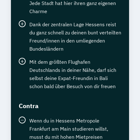
Geprüfte/r Game Developer/in mit Unity
Jede Stadt hat hier ihren ganz eigenen
3D (SGD)
Charme
Geprüfter Fitnesscoach
Dank der zentralen Lage Hessens reist
Geprüfter Foto-Designer
du ganz schnell zu deinen bunt verteilten
Geprüfter Kommunikationstrainer/in und
Freund/innen in den umliegenden
Rhetoriktrainer/in (SGD)
Bundesländern
Geprüfter Konstrukteur/in CAD
Geschäftsführung für Kleinbetriebe
Mit dem größten Flughafen
Deutschlands in deiner Nähe, darf sich
Grundwissen Psychologie
selbst deine Expat-Freundin in Bali
Gutes Deutsch in Beruf und Alltag
schon bald über Besuch von dir freuen
Hauptschulabschluss mit Englisch
Hauptschulabschluss ohne Englisch
Contra
Haustechnik
Hauswirtschafter/in
Heilpraktiker/in – Vorbereitung auf die
Wenn du in Hessens Metropole
amtsärztliche Überprüfung
Frankfurt am Main studieren willst,
Hochzeits- und Veranstaltungsplaner/in
musst du mit hohen Mietpreisen