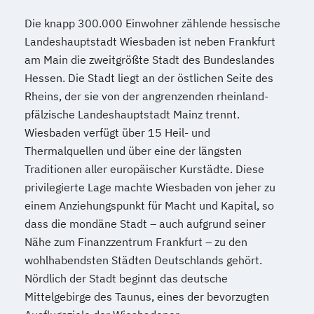
(IHK)
Geprüfte/r Fachwirt/in im E-Commerce
Die knapp 300.000 Einwohner zählende hessische
(IHK)
Landeshauptstadt Wiesbaden ist neben Frankfurt
am Main die zweitgrößte Stadt des Bundeslandes
Geprüfte/r Game Developer/in mit Unity
Hessen. Die Stadt liegt an der östlichen Seite des
3D (SGD)
Rheins, der sie von der angrenzenden rheinland-
Geprüfte/r Grafik-Designer/in (SGD)
pfälzische Landeshauptstadt Mainz trennt.
Geprüfte/r Haus- und
Wiesbaden verfügt über 15 Heil- und
Grundstücksverwalter/in (SGD)
Thermalquellen und über eine der längsten
Geprüfte/r Hotelbetriebswirt/in (SGD)
Traditionen aller europäischer Kurstädte. Diese
Geprüfte/r IT-Servicetechniker/in (SGD)
privilegierte Lage machte Wiesbaden von jeher zu
Geprüfte/r Immobilienfachwirt/in (IHK)
einem Anziehungspunkt für Macht und Kapital, so
Geprüfte/r Immobilienmakler/in (SGD)
dass die mondäne Stadt – auch aufgrund seiner
Geprüfte/r Industriefachwirt/in (IHK)
Nähe zum Finanzzentrum Frankfurt – zu den
Geprüfte/r Industriemeister/in (IHK) –
wohlhabendsten Städten Deutschlands gehört.
Fachrichtung Elektrotechnik
Nördlich der Stadt beginnt das deutsche
Geprüfte/r Industriemeister/in (IHK) –
Mittelgebirge des Taunus, eines der bevorzugten