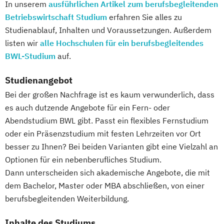
Integrationspädagogik (SGD)
In unserem
ausführlichen Artikel zum berufsbegleitenden
Volkswirtschaft
Wirtschaftsinformatik
Professional Software Engineering
Fachkraft für Medienpädagogik
Betriebswirtschaft Studium
erfahren Sie alles zu
Wirtschaftspsychologie
Prozesssimulation in der
Fachkraft für Personalberatung und
Studienablauf, Inhalten und Voraussetzungen. Außerdem
Wirtschaftswissenschaft
Verfahrenstechnik
Personalvermittlung (IHK)
listen wir
alle Hochschulen für ein berufsbegleitendes
Wirtschaftswissenschaft Studienrichtung
Qualitätsmanagement
BWL-Studium
auf.
Fachkraft für erneuerbare Energien (SGD)
Digitalisierungsmanagement
Regenerative Energietechnik
Fachkraft in der häuslichen Pflege (SGD)
Wirtschaftswissenschaft Studienrichtung
Studienangebot
Technikfolgen­abschätzung
Fachkurs Social Management
Finanzwirtschaft und Bewertung
Bei der großen Nachfrage ist es kaum verwunderlich, dass
Technische Betriebswirtschaft
Fachwirt für Marketing (IHK)
Wirtschaftswissenschaft Studienrichtung
es auch dutzende Angebote für ein Fern- oder
Technische Informatik
Fachwirt/in für Außenwirtschaft (IHK)
Rechnungslegung
Abendstudium BWL gibt. Passt ein flexibles Fernstudium
Technologiemanagement
Fachwirt/in für Büro- und
Steuern und Wirtschaftsprüfung
oder ein Präsenzstudium mit festen Lehrzeiten vor Ort
Vorkurs Mathematik
Projektorganisation (IHK)
besser zu Ihnen? Bei beiden Varianten gibt eine Vielzahl an
Wirtschaftswissenschaft Studienrichtung
Wasserstofftechnologien
Fachwirt/in für Vertrieb im Einzelhandel
Optionen für ein nebenberufliches Studium.
Risikomanagement
Wirtschaftsinformatik
(IHK)
Dann unterscheiden sich akademische Angebote, die mit
Wirtschaftswissenschaft Studienrichtung
Wirtschaftsingenieurwesen
Fachwirt/in im Gastgewerbe (IHK)
dem Bachelor, Master oder MBA abschließen, von einer
Unternehmenssteuerung
Wirtschaftsingenieurwesen
Fachwirt/in im Gesundheits- und
berufsbegleitenden Weiterbildung.
Wirtschaftswissenschaft für Ingenieur/-
Baumanagement
Sozialwesen (IHK)
innen und Naturwissenschaftler/innen
Wirtschaftsingenieurwesen Elektrotechnik
Inhalte des Studiums