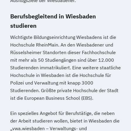
Ausflugsziele der Wiesbadener.
Fachrichtung Metall
Geprüfte/r Java-Entwickler/in (SGD)
Berufsbegleitend in Wiesbaden
Geprüfte/r Kaufmännische/r Fachwirt/in -
studieren
Bachelor Professional für Kaufmännisches
Management (HWO)
Wichtigste Bildungseinrichtung Wiesbadens ist die
Geprüfte/r Managementassistent/in bSb
Hochschule RheinMain. An den Wiesbadener und
Geprüfte/r Multimedia-Designer/in
Rüsselsheimer Standorten dieser Fachhochschule
Geprüfte/r Nachhaltigkeitsmanager/in
mit mehr als 50 Studiengängen sind über 12.000
(SGD)
Studierenden immatrikuliert. Eine weitere staatliche
Geprüfte/r Office-Manager/in
Hochschule in Wiesbaden ist die Hochschule für
Geprüfte/r Online-Marketing-Manager/in
Polizei und Verwaltung mit knapp 3000
Studierenden. Größte private Hochschule der Stadt
Geprüfte/r Personalreferent/in (bSb)
ist die European Business School (EBS).
Geprüfte/r Pflegeberater/in nach § 7a SGB
XI
Ein spezielles Angebot für Berufstätige, die neben
Geprüfte/r Präventionsberater/in –
der Arbeit studieren wollen, bietet in Wiesbaden die
Gesundheitscoach
„vwa.wiesbaden – Verwaltungs- und