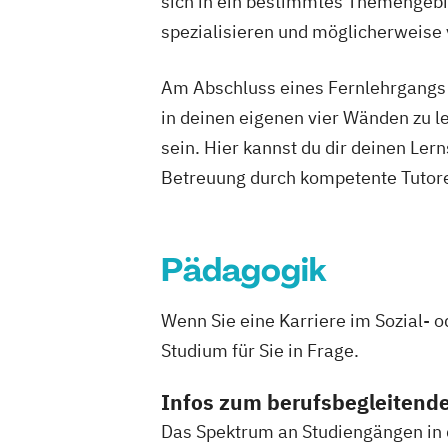
sich in ein bestimmtes Themengebie
Fachtrainer/in für Sportrehabilitation
Fachtrainer/in für funktionelles Trainin
spezialisieren und möglicherweise
Fachwirt im Gesundheits- und Sozialw
Fachwirt/in für Prävention und Gesund
Am Abschluss eines Fernlehrgangs st
(IHK)
in deinen eigenen vier Wänden zu le
Fitness C-Lizenz
Fitnessfachwirt
sein. Hier kannst du dir deinen Ler
Fitnesstrainer/in A-Lizenz
Fitnesstrai
Betreuung durch kompetente Tutore
Functional Trainer A-Lizenz
Geprüfter Betriebswirt (IHK)
Geprüfter Betriebswirt (IHK) - Master P
Pädagogik
Business Management (CCI)
Geprüfter Fachwirt für Prävention und
Wenn Sie eine Karriere im Sozial- 
Gesundheitsförderung (IHK)
Studium für Sie in Frage.
Geprüfter Fitnessfachwirt (IHK)
Geprüfter Wirtschaftsfachwirt (IHK)
Infos zum berufsbegleitend
Gesundheitscoach
Homöopathie im S
Das Spektrum an Studiengängen in di