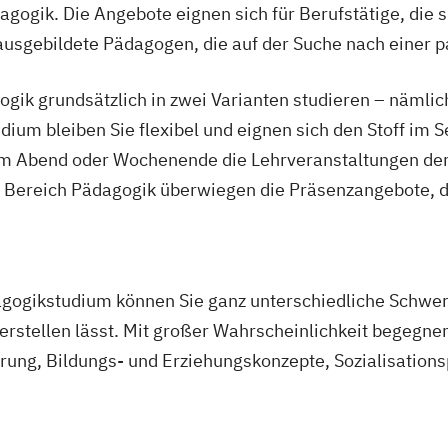
ainer/in
gogik. Die Angebote eignen sich für Berufstätige, die s
Lauftrainer
s ausgebildete Pädagogen, die auf der Suche nach einer 
os
ios
gik grundsätzlich in zwei Varianten studieren – nämlic
izenz
ium bleiben Sie flexibel und eignen sich den Stoff im 
 Abend oder Wochenende die Lehrveranstaltungen der 
os
ereich Pädagogik überwiegen die Präsenzangebote, da
ingentraining
gogikstudium können Sie ganz unterschiedliche Schwer
ter und Coach
 erstellen lässt. Mit großer Wahrscheinlichkeit begegne
rung, Bildungs- und Erziehungskonzepte, Sozialisation
 Trainer/in