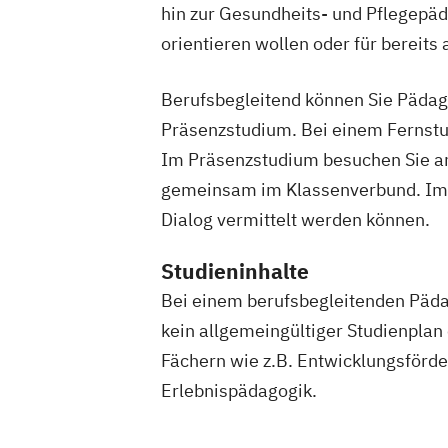
Kindersport Trainer
Kommunikationstr
hin zur Gesundheits- und Pflegepäda
Krankheitsbilder im Gesundheitssport
orientieren wollen oder für bereit
Life Coach
Marketing für Fitnessstudi
Marketingmanagement für Fitnessstud
Berufsbegleitend können Sie Pädago
Mentaltrainer
Personal Trainer/in A-L
Präsenzstudium. Bei einem Fernstud
Personal Trainer/in B-Lizenz
Im Präsenzstudium besuchen Sie am
Qualitätsmanagement für Fitnessstudi
gemeinsam im Klassenverbund. Im B
Regenerations- und Sportmasseur
Dialog vermittelt werden können.
Richtige Kommunikation für Trainer
Berater und Coaches
Studieninhalte
Sales Manager für Fitnessstudios
Schl
Bei einem berufsbegleitenden Päda
Selbstständig machen als Trainer
Bera
kein allgemeingültiger Studienplan
Servicemanagement im Fitnessstudio
Fächern wie z.B. Entwicklungsförde
Sportmentaltrainer
Sporttherapeut/in
Erlebnispädagogik.
Stress- und Burnout-Coach
Studioleitung Fitness & Sport
Triathlon