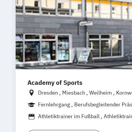
Academy of Sports
Dresden
Miesbach
Weilheim
Kornw
Griesheim
Stuttgart
Leonberg
Erle
Fernlehrgang
Berufsbegleitender Prä
Lilienthal
Bremen
Wildau
Leichling
Athletiktrainer im Fußball
Athletiktra
Euskirchen
Unterhaching
München
Athletiktrainer im Schwimmsport
Stockach
Berlin
Köln
Leipzig
Emme