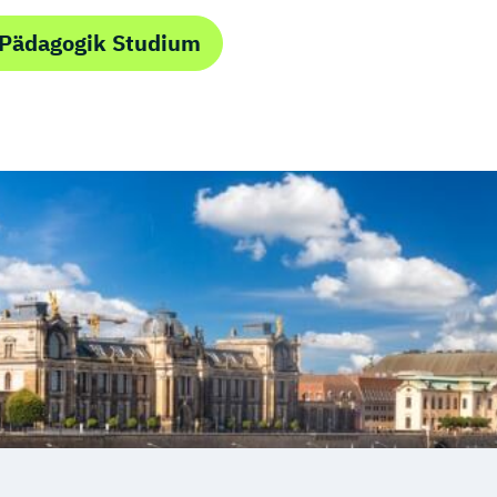
Fitnessstudios
 Pädagogik Studium
IHK)