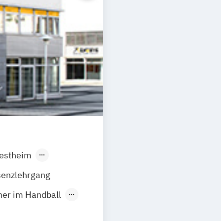
estheim
nbach
Hamburg
senzlehrgang
en
Frechen
iner im Handball
Hannover
ndingen