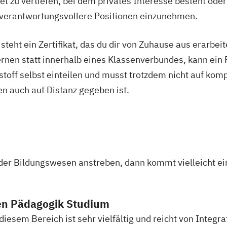
t zu vertiefen, bei dem privates Interesse besteht oder
g
 verantwortungsvollere Positionen einzunehmen.
esen (IHK)
heitsförderung
eht ein Zertifikat, das du dir von Zuhause aus erarbeites
rnen statt innerhalb eines Klassenverbundes, kann ein 
nstoff selbst einteilen und musst trotzdem nicht auf komp
ner/in B-Lizenz
n auch auf Distanz gegeben ist.
rofessional in
oder Bildungswesen anstreben, dann kommt vielleicht e
en Pädagogik Studium
port
esem Bereich ist sehr vielfältig und reicht von Integra