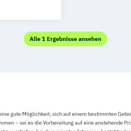
sgburg
t
Düsseldorf
Hamm
dheitssport
eim
Münster
lsenkirchen
Alle 1 Ergebnisse ansehen
Kinder
burg
Oberhausen
smittel
n
Saarbrücken
gshafen
itsmanagement
olingen
t
Paderborn
ftsport
ürth
Wolfsburg
ine gute Möglichkeit, sich auf einem bestimmten Gebie
eltraining
mmen – sei es die Vorbereitung auf eine anstehende P