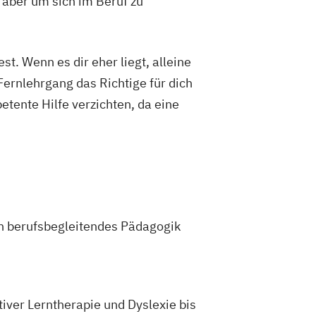
 aber um sich im Beruf zu
t. Wenn es dir eher liegt, alleine
Fernlehrgang das Richtige für dich
etente Hilfe verzichten, da eine
in berufsbegleitendes Pädagogik
tiver Lerntherapie und Dyslexie bis