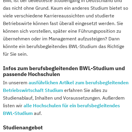
BWL ist der beliebteste Studiengang in Deutschland und
Fitnesstrainer/in A-Lizenz
das nicht ohne Grund. Kaum ein anderes Studium bietet so
viele verschiedene Karriereaussichten und studierte
Fitnesstrainer/in B-Lizenz
Betriebswirte können fast überall eingesetzt werden. Sie
Functional Trainer A-Lizenz
können sich vorstellen, später eine Führungsposition zu
Geprüfter Betriebswirt (IHK)
übernehmen oder im Management aufzusteigen? Dann
Geprüfter Betriebswirt (IHK) - Master
könnte ein berufsbegleitendes BWL-Studium das Richtige
Professional in Business Management
für Sie sein.
(CCI)
Geprüfter Fachwirt für Prävention und
Infos zum berufsbegleitenden BWL-Studium und
passende Hochschulen
Gesundheitsförderung (IHK)
Geprüfter Fitnessfachwirt (IHK)
In unserem
ausführlichen Artikel zum berufsbegleitenden
Betriebswirtschaft Studium
Geprüfter Wirtschaftsfachwirt (IHK)
erfahren Sie alles zu
Studienablauf, Inhalten und Voraussetzungen. Außerdem
Gesundheitscoach
listen wir
alle Hochschulen für ein berufsbegleitendes
Homöopathie im Sport
BWL-Studium
auf.
Kindersport Trainer
Kommunikationstrainer/in
Studienangebot
Krankheitsbilder im Gesundheitssport