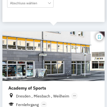
Abschluss wählen
Academy of Sports
Dresden
Miesbach
Weilheim
Kornwestheim
Griesheim
Stuttgart
Fernlehrgang