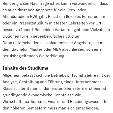
Bei der großen Nachfrage ist es kaum verwunderlich, dass
Lauftrainer
Life Coach
es auch dutzende Angebote für ein Fern- oder
Marketing für Fitnessstudios
Abendstudium BWL gibt. Passt ein flexibles Fernstudium
Marketingmanagement für Fitnessstudios
oder ein Präsenzstudium mit festen Lehrzeiten vor Ort
Mentaltrainer
besser zu Ihnen? Bei beiden Varianten gibt eine Vielzahl an
Personal Trainer/in A-Lizenz
Optionen für ein nebenberufliches Studium.
Personal Trainer/in B-Lizenz
Dann unterscheiden sich akademische Angebote, die mit
Qualitätsmanagement für Fitnessstudios
dem Bachelor, Master oder MBA abschließen, von einer
berufsbegleitenden Weiterbildung.
Regenerations- und Sportmasseur
Richtige Kommunikation für Trainer
Inhalte des Studiums
Berater und Coaches
Allgemein befasst sich die Betriebswirtschaftslehre mit der
Sales Manager für Fitnessstudios
Analyse, Gestaltung und Führung eines Unternehmens.
Schlingentraining
Klassisch lernt man in den ersten Semestern erst einmal
Selbstständig machen als Trainer
grundlegende ökonomische Kenntnisse wie
Berater und Coach
Wirtschaftsmathematik, Finanz- und Rechnungswesen. In
Servicemanagement im Fitnessstudio
den höheren Semestern muss man sich entscheiden,
Sportmentaltrainer
Sporttherapeut/in