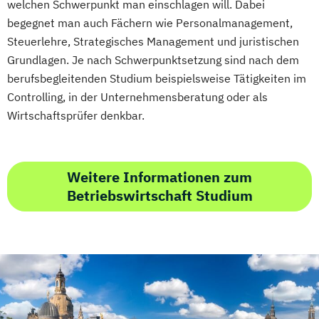
welchen Schwerpunkt man einschlagen will. Dabei
Stress- und Burnout-Coach
begegnet man auch Fächern wie Personalmanagement,
Studioleitung Fitness & Sport
Steuerlehre, Strategisches Management und juristischen
Triathlon Trainer/in
Grundlagen. Je nach Schwerpunktsetzung sind nach dem
berufsbegleitenden Studium beispielsweise Tätigkeiten im
Vertriebs- und Servicemanagement für
Controlling, in der Unternehmensberatung oder als
Fitnessstudios
Wirtschaftsprüfer denkbar.
Wellness und Spa Management
Wirtschaftsbezogene Qualifikationen (IHK)
Weitere Informationen zum
Betriebswirtschaft Studium