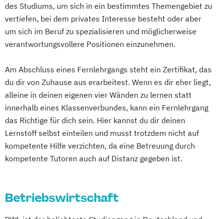
Mülheim an der Ruhr
Potsdam
des Studiums, um sich in ein bestimmtes Themengebiet zu
Gesundheitsmanagement
vertiefen, bei dem privates Interesse besteht oder aber
Ludwigshafen
Oldenburg
Leverkusen
Fachtrainer/in für Ausdauersport
um sich im Beruf zu spezialisieren und möglicherweise
Osnabrück
Solingen
Heidelberg
Herne
Fachtrainer/in für Bodybuilding und
verantwortungsvollere Positionen einzunehmen.
Neuss
Darmstadt
Paderborn
Kraftsport
Regensburg
Ingolstadt
Würzburg
Fürth
Fachtrainer/in für Cardiotraining
Am Abschluss eines Fernlehrgangs steht ein Zertifikat, das
Wolfsburg
Fachtrainer/in für Rückentraining
du dir von Zuhause aus erarbeitest. Wenn es dir eher liegt,
alleine in deinen eigenen vier Wänden zu lernen statt
Fachtrainer/in für Seilzug- und
innerhalb eines Klassenverbundes, kann ein Fernlehrgang
Freihanteltraining
das Richtige für dich sein. Hier kannst du dir deinen
Fachtrainer/in für Senioren
Lernstoff selbst einteilen und musst trotzdem nicht auf
Fachtrainer/in für Sportrehabilitation
kompetente Hilfe verzichten, da eine Betreuung durch
Fachtrainer/in für funktionelles Training
kompetente Tutoren auch auf Distanz gegeben ist.
Fachwirt im Gesundheits- und Sozialwesen
(IHK)
Fachwirt/in für Prävention und
Betriebswirtschaft
Gesundheitsförderung (IHK)
Fitness C-Lizenz
Fitnessfachwirt