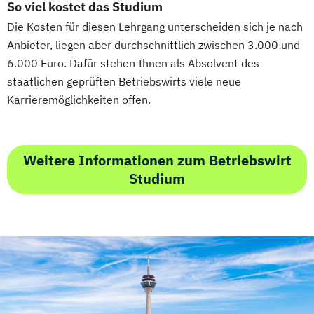
So viel kostet das Studium
"Sportmedizin"
Die Kosten für diesen Lehrgang unterscheiden sich je nach
Heilpraktiker/-in für Psychotherapie
Anbieter, liegen aber durchschnittlich zwischen 3.000 und
Heilpraktiker/-in für Psychotherapie
6.000 Euro. Dafür stehen Ihnen als Absolvent des
Fachrichtung "Burnout-Prävention"
staatlichen geprüften Betriebswirts viele neue
Heilpraktiker/-in für Psychotherapie
Karrieremöglichkeiten offen.
Fachrichtung "Entspannungstherapie"
Heilpraktiker/-in für Psychotherapie
Fachrichtung "Paarberatung"
Weitere Informationen zum Betriebswirt
Heilpraktiker/-in für Psychotherapie
Studium
Fachrichtung "Psychologische/r Berater/-
in"
Heilpraktiker/-in für Psychotherapie
Fachrichtung "Systemische Beratung"
Klassische Homöopathie
Klassische Veterinärhomöopathie
Konfliktmanager/in
Lernberater/-in