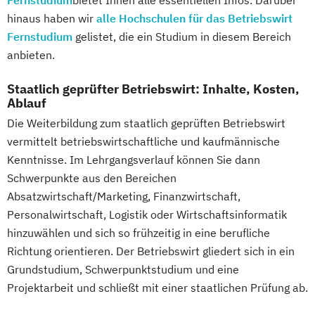
Taxation
Accounting
Finance
Grundlagen der Phytotherapie
hinaus haben wir
alle Hochschulen für das Betriebswirt
Transport- und Logistikrecht
Grundlagen der artgerechten Tierhaltung
Fernstudium
gelistet, die ein Studium in diesem Bereich
Transportsysteme
Grundlagen der klassischen
anbieten.
UX Design & Management
Naturheilverfahren
Unternehmensführung
Staatlich geprüfter Betriebswirt: Inhalte, Kosten,
Heilpflanzenkunde
Heilpraktiker/-in
Ablauf
Unternehmensrecht
Heilpraktiker/-in Fachrichtung
Die Weiterbildung zum staatlich geprüften Betriebswirt
Verhaltensökonomik - Psychologisches
"Akupunktur"
vermittelt betriebswirtschaftliche und kaufmännische
Praxiswissen für den Finanzbereich
Heilpraktiker/-in Fachrichtung
Kenntnisse. Im Lehrgangsverlauf können Sie dann
Vertriebs- und Handelsmanagement
"Ernährungsberatung/-medizin"
Schwerpunkte aus den Bereichen
Wirtschaftsbeziehungen & internationale
Heilpraktiker/-in Fachrichtung
Absatzwirtschaft/Marketing, Finanzwirtschaft,
Politik
"Heilpflanzenkunde"
Personalwirtschaft, Logistik oder Wirtschaftsinformatik
Wirtschaftspsychologie
Wirtschaftsrecht
Heilpraktiker/-in Fachrichtung "Klassische
hinzuwählen und sich so frühzeitig in eine berufliche
Wirtschaftsspanisch
Homöopathie"
Richtung orientieren. Der Betriebswirt gliedert sich in ein
Heilpraktiker/-in Fachrichtung
Grundstudium, Schwerpunktstudium und eine
"Psychotherapie"
Projektarbeit und schließt mit einer staatlichen Prüfung ab.
Heilpraktiker/-in Fachrichtung