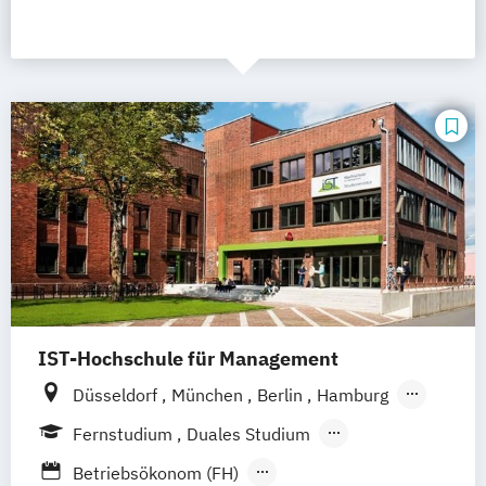
IST-Hochschule für Management
Düsseldorf
München
Berlin
Hamburg
Weil am Rhein
Frankfurt am Main
Essen
Fernstudium
Duales Studium
Stuttgart
Jena
Innsbruck
Linz
Fernlehrgang
Betriebsökonom (FH)