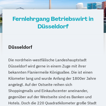
Lernberater/-in + Entwicklungsberatung
NLP Tools in der psychologischen
Beratungspraxis
Fernlehrgang Betriebswirt in
Paarberater/ -in
Düsseldorf
Paarberater/-in + Systemische/r Berater/-
in
Personal Trainer/-in
Düsseldorf
Personal Trainer/-in Fachrichtung "Fitness
65+ (Seniorentrainer/-in)"
Die nordrhein-westfälische Landeshauptstadt
Personal Trainer/-in mit Fachrichtung
Düsseldorf wird gerne in einem Zuge mit ihrer
"Lebensmittelunverträglichkeiten"
bekannten Flaniermeile Königsallee. Die ist einen
Personal Trainer/-in mit Zusatzmodul
Kilometer lang und wurde Anfang der 1800er Jahre
"Betriebswirtschaft"
angelegt. Auf der Ostseite reihen sich
Pflanzenkunde in der Ernährung
Shoppingmalls und Einkaufscenter aneinander,
Psychologische/r Berater/-in
gegenüber auf der Westseite sind es Banken und
Psychologische/r Berater/-in Fachrichtung
Hotels. Doch die 220 Quadratkilometer große Stadt