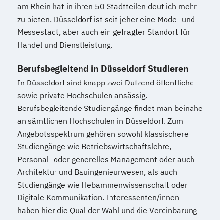
am Rhein hat in ihren 50 Stadtteilen deutlich mehr
"Burnout-Prävention"
zu bieten. Düsseldorf ist seit jeher eine Mode- und
Psychologische/r Berater/-in Fachrichtung
Messestadt, aber auch ein gefragter Standort für
"Entspannungspädagogik"
Handel und Dienstleistung.
Psychologische/r Berater/-in Fachrichtung
"Systemische Beratung"
Berufsbegleitend in Düsseldorf Studieren
Psychologische/r Berater/-in mit
In Düsseldorf sind knapp zwei Dutzend öffentliche
zusätzlicher Fachrichtung "Paarberatung"
sowie private Hochschulen ansässig.
Sportmedizin
Berufsbegleitende Studiengänge findet man beinahe
Stressmanagement
an sämtlichen Hochschulen in Düsseldorf. Zum
(Entspannungspädagoge/-in Fachrichtung
Angebotsspektrum gehören sowohl klassischere
"Burnout-Prävention")
Studiengänge wie Betriebswirtschaftslehre,
Systemische/r Berater/-in
Personal- oder generelles Management oder auch
Tierernährungsberater/in
Architektur und Bauingenieurwesen, als auch
Studiengänge wie Hebammenwissenschaft oder
Tierheilpraktiker
Digitale Kommunikation. Interessenten/innen
Tierheilpraktiker + Grundlagen der
haben hier die Qual der Wahl und die Vereinbarung
artgerechten Tierhaltung