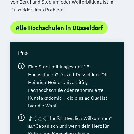
von Beruf und Studium oder Weiterbildung ist in
Tierheilpraktiker + Klassische Veterinär-
Düsseldorf kein Problem.
Homöopathie
Tierheilpraktiker + Veterinär-Akupunktur
Alle Hochschulen in Düsseldorf
für Kleintiere
Tierheilpraktiker + Veterinär-Akupunktur
für Pferde
Pro
Tierheilpraktiker + Veterinär-
Heilpflanzenkunde
Eine Stadt mit insgesamt 15
Tierheilpraktiker/-in mit zusätzlicher
Hochschulen? Das ist Düsseldorf. Ob
Fachrichtung "Tierernährungsberater"
Heinrich-Heine-Universität,
Traumafachberater/-in
Fachhochschule oder renommierte
Veterinärakupunktur für Kleintiere
Kunstakademie – die einzige Qual ist
Veterinärakupunktur für Kleintiere und
hier die Wahl
Pferde
ようこそ! heißt „Herzlich Willkommen“
Veterinärakupunktur für Pferde
auf Japanisch und wenn dein Herz für
Veterinärheilpflanzenkunde
Kultur und Menschen dieses