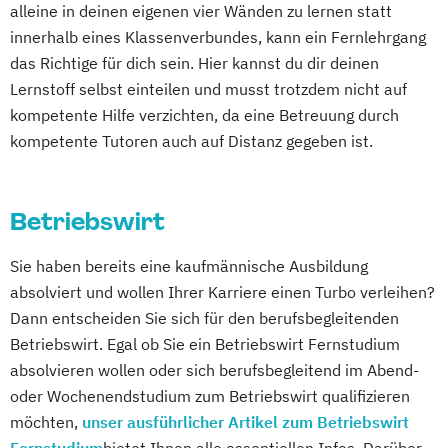
Sportmentaltrainer
Sporttherapeut/in
Coach/in
alleine in deinen eigenen vier Wänden zu lernen statt
Gesundheitsberater/-in
Stress- und Burnout-Coach
innerhalb eines Klassenverbundes, kann ein Fernlehrgang
Rechnungswesen für das Management
Gesundheitspädagoge/-in -
Studioleitung Fitness & Sport
das Richtige für dich sein. Hier kannst du dir deinen
Sales & Management
Gesundheitsberater/-in Fachrichtung
Triathlon Trainer/in
Lernstoff selbst einteilen und musst trotzdem nicht auf
Sanierungs und & Insolvenzmanagement
"Burnout-Prävention"
Vertriebs- und Servicemanagement für
kompetente Hilfe verzichten, da eine Betreuung durch
Service Leadership Certificate - Lufthansa
Gesundheitspädagoge/-in -
kompetente Tutoren auch auf Distanz gegeben ist.
Fitnessstudios
Social-Media- und E-Marketing-Manager/in
Gesundheitsberater/-in Fachrichtung
Wellness und Spa Management
"Ernährung in besonderen Lebensphasen"
Wirtschaftsbezogene Qualifikationen (IHK)
Soziale Arbeit
Sozialmanagement
Gesundheitspädagoge/-in -
Betriebswirt
Spanisch - Diploma de Español (Nivel
Gesundheitsberater/-in Fachrichtung
Intermedio)
"Heilpflanzenkunde"
Sie haben bereits eine kaufmännische Ausbildung
Strategische Unternehmensplanung &
absolviert und wollen Ihrer Karriere einen Turbo verleihen?
Gesundheitspädagoge/-in -
Financial Modeling
Dann entscheiden Sie sich für den berufsbegleitenden
Gesundheitsberater/-in mit Fachrichtung
Betriebswirt. Egal ob Sie ein Betriebswirt Fernstudium
Strategisches
"Lebensmittelunverträglichkeiten"
absolvieren wollen oder sich berufsbegleitend im Abend-
Geschäftsprozessmanagement
Gewichtsmanagement
oder Wochenendstudium zum Betriebswirt qualifizieren
Strategy & Leadership
Grundlagen der Ernährungsmedizin
möchten,
unser ausführlicher Artikel zum Betriebswirt
Supply Chain Management (SCM)
Grundlagen der Physikalischen Therapien
Fernstudium
bietet Ihnen alle essentiellen Infos. Darüber