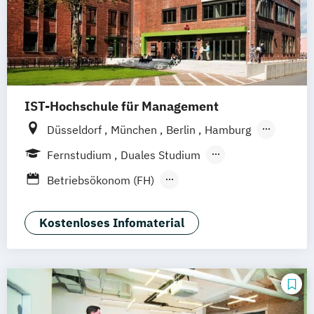
IST-Hochschule für Management
Düsseldorf
München
Berlin
Hamburg
Weil am Rhein
Frankfurt am Main
Essen
Fernstudium
Duales Studium
Stuttgart
Jena
Innsbruck
Linz
Fernlehrgang
Betriebsökonom (FH)
Berufsbegleitendes Präsenzstudium
Business Administration
Blended Learning
Digital Transformation Management (Dual)
Kostenloses Infomaterial
Digital Transformation Management
(verschiedene Schwerpunkte)
Digitalisierung im Sport