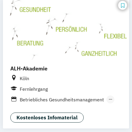
ALH-Akademie
Köln
Fernlehrgang
Betriebliches Gesundheitsmanagement
Demenzbegleiter
Ganzheitlicher Ernährungscoach
Kostenloses Infomaterial
Ganzheitlicher Meditationslehrer