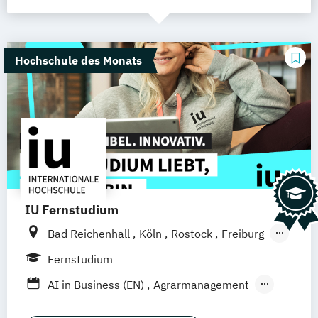
Hochschule des Monats
IU Fernstudium
Bad Reichenhall
Köln
Rostock
Freiburg
Kiel
Frankfurt am Main
Stuttgart
Fernstudium
Dresden
Aachen
Basel
Bielefeld
AI in Business (EN)
Agrarmanagement
Deggendorf
Karlsruhe
Kassel
Angewandte Künstliche Intelligenz
Oberhausen
Offenbach
Saarbrücken