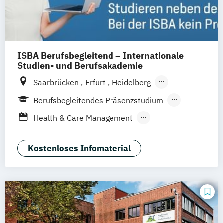
Therapiewissenschaften - Logopädie
Therapiewissenschaften - Physiotherapie
UX & Service Design
UX-Design
Wirtschaftsingenieurwesen
ISBA Berufsbegleitend – Internationale
Wirtschaftsingenieurwesen und
Studien- und Berufsakademie
Maschinenbau
Saarbrücken
Erfurt
Heidelberg
Wirtschaftspsychologie & Künstliche
München
Münster
Berlin
Hamburg
Berufsbegleitendes Präsenzstudium
Intelligenz
Köln
Leipzig
Nürnberg
Blended Learning
Wirtschaftspsychologie & Leadership
Health & Care Management
Wirtschaftspsychologie (DE/EN))
Physician Assistant
Soziale Arbeit
Wirtschaftspsychologie im Online-
Kostenloses Infomaterial
Abendstudium
Wirtschaftsrecht
Wirtschaftswissenschaften