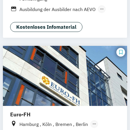
Ausbildung der Ausbilder nach AEVO
Bilanzbuchhalter
Industriefachwirt
Industriemeister Metall
Kostenloses Infomaterial
Personalfachkaufmann
Technischer Fachwirt
Zertifikatskurs DATEV Buchführung
Zertifikatskurs DATEV Lohn & Gehalt
Euro-FH
Hamburg
Köln
Bremen
Berlin