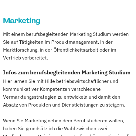
Sustainability & Business Transformation
Taxation
Marketing
Unternehmensführung & Controlling
Wirtschaft & Management
Mit einem berufsbegleitenden Marketing Studium werden
Wirtschaftsinformatik
Sie auf Tätigkeiten im Produktmanagement, in der
Wirtschaftsingenieurwesen
Marktforschung, in der Öffentlichkeitsarbeit oder im
Wirtschaftspsychologie
Wirtschaftsrecht
Vertrieb vorbereitet.
Wirtschaftsrecht Vertiefung Notariat
Infos zum berufsbegleitenden Marketing Studium
Hier lernen Sie mit Hilfe betriebswirtschaftlicher und
kommunikativer Kompetenzen verschiedene
Vermarktungsstrategien zu entwickeln und damit den
Absatz von Produkten und Dienstleistungen zu steigern.
Wenn Sie Marketing neben dem Beruf studieren wollen,
haben Sie grundsätzlich die Wahl zwischen zwei