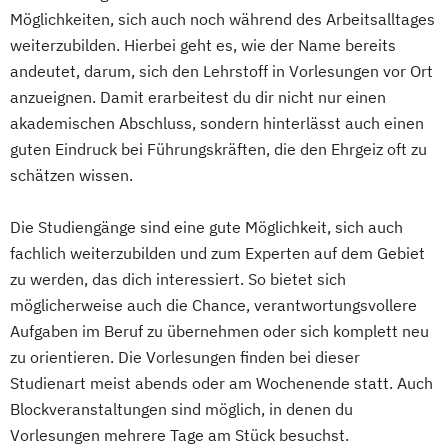
Möglichkeiten, sich auch noch während des Arbeitsalltages
Maschinenbau & Digitale Technologien
Wirtschaftspsychologie
weiterzubilden. Hierbei geht es, wie der Name bereits
Medical Care
Medizinmanagement
Planung und Koordination in der Sozialen
andeutet, darum, sich den Lehrstoff in Vorlesungen vor Ort
Nachhaltiges Innovations- und
Arbeit
anzueignen. Damit erarbeitest du dir nicht nur einen
Technologiemanagement
Rechnungswesen Steuern Wirtschaftsrecht
akademischen Abschluss, sondern hinterlässt auch einen
Nachhaltigkeitsmanagement
guten Eindruck bei Führungskräften, die den Ehrgeiz oft zu
Personalmanagement
Sales and Negotiation
schätzen wissen.
Pflegemanagement
Soziale Arbeit in der Migrationsgesellschaft
Primary Care Management
Die Studiengänge sind eine gute Möglichkeit, sich auch
Psychologie & Künstliche Intelligenz
Supply Chain Management
Logistics
fachlich weiterzubilden und zum Experten auf dem Gebiet
Public Health
Real Estate Management
Production
Wirtschaftsinformatik
zu werden, das dich interessiert. So bietet sich
Recht & Management
Wirtschaftsingenieurwesen
möglicherweise auch die Chance, verantwortungsvollere
Risk Management & Treasury
Aufgaben im Beruf zu übernehmen oder sich komplett neu
zu orientieren. Die Vorlesungen finden bei dieser
Sales Management
Soziale Arbeit
Studienart meist abends oder am Wochenende statt. Auch
Soziale Medizin & Beratung
Blockveranstaltungen sind möglich, in denen du
Sozialmanagement
Steuerrecht
Vorlesungen mehrere Tage am Stück besuchst.
Supply Chain Management