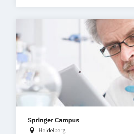
Betriebswir
Betriebswir
Business In
Computer S
Data Manag
Digital Bu
Digital Inn
Digital Tra
Digitale Tr
Engineerin
Ernährungs
Accounting 
Fitnessöko
Gesundheits
Springer Campus
Gesundheit
Growth Hack
Heidelberg