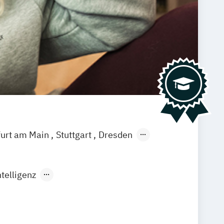
furt am Main
Stuttgart
Dresden
enbach
Saarbrücken
Neu-Ulm
Graz
agenfurt
Magdeburg
Münster
Trier
telligenz
rtificial Intelligence (DE/EN)
ngenieurwesen