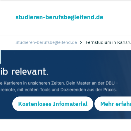
Studieren-berufsbegleitend.de
Fernstudium in Karlsr
Kostenloses Infomaterial
Mehr erfah