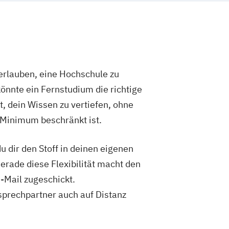
hologie
Wirtschaftswissenschaft
enschaft Studienrichtung
gsmanagement
enschaft Studienrichtung
t und Bewertung
rlauben, eine Hochschule zu
enschaft Studienrichtung
önnte ein Fernstudium die richtige
ng
t, dein Wissen zu vertiefen, ohne
tschaftsprüfung
 Minimum beschränkt ist.
enschaft Studienrichtung
ent
 dir den Stoff in deinen eigenen
enschaft Studienrichtung
teuerung
Gerade diese Flexibilität macht den
enschaft für Ingenieur/-innen und
-Mail zugeschickt.
aftler/innen
sprechpartner auch auf Distanz
chtswissenschaft
tschaftswissenschaft