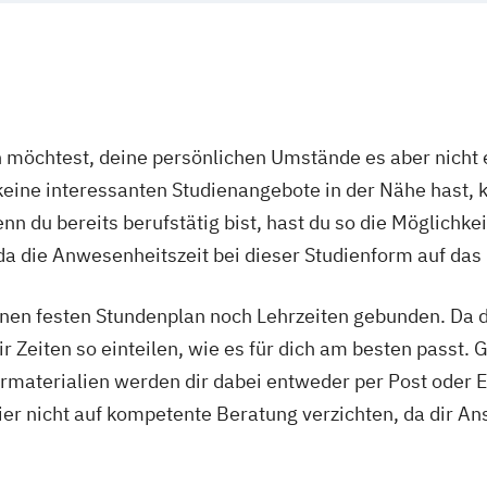
Wirtschaftspsyc
ktion
Wirtschaftswiss
Digitalisierun
gie
Wirtschaftswiss
 Psychologie und
Finanzwirtschaf
öchtest, deine persönlichen Umstände es aber nicht e
Wirtschaftswiss
eit
ine interessanten Studienangebote in der Nähe hast, k
Rechnungslegu
it
n du bereits berufstätig bist, hast du so die Möglichkei
Steuern und Wir
ement
a die Anwesenheitszeit bei dieser Studienform auf das
Wirtschaftswiss
Risikomanagem
 Vollzeit)
nen festen Stundenplan noch Lehrzeiten gebunden. Da du
Wirtschaftswiss
punkt
Unternehmenss
r Zeiten so einteilen, wie es für dich am besten passt. 
Wirtschaftswiss
rmaterialien werden dir dabei entweder per Post oder E
Naturwissensch
ier nicht auf kompetente Beratung verzichten, da dir An
 Digitalisierung
im Bachelor Re
im Bachelor Wir