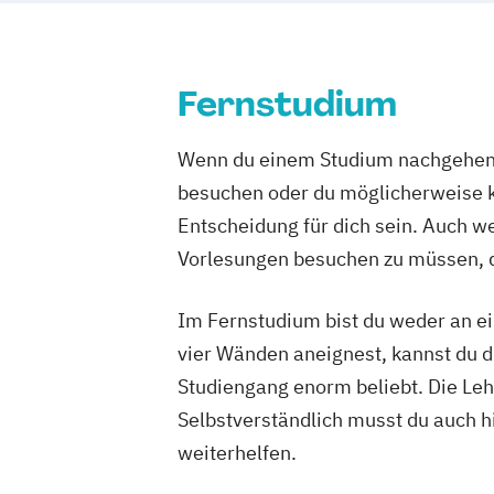
Pharmamanagement und Pharmaprodu
Physician Assistant
Physiotherapie
Prozess- und Produktdesign
Psycholo
Fernstudium
Psychologie mit Schwerpunkt Klinische
Psychologisches Empowerment
Wenn du einem Studium nachgehen m
Psychosoziale Beratung in Sozialer Arb
besuchen oder du möglicherweise ke
Sicherheitsmanagement
Soziale Arbe
Entscheidung für dich sein. Auch wen
Sozialmanagement
Tourismusmanag
Vorlesungen besuchen zu müssen, d
UX-Design
Wirtschaftsinformatik
Wirtschaftsingenieurwesen (Teilzeit und
Im Fernstudium bist du weder an ei
Wirtschaftsingenieurwesen mit Schwer
vier Wänden aneignest, kannst du di
Nachhaltigkeit
Studiengang enorm beliebt. Die Leh
Wirtschaftspsychologie
Selbstverständlich musst du auch h
Wirtschaftspsychologie mit Schwerpunkt
weiterhelfen.
Wirtschaftsrecht