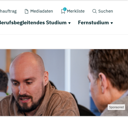
0
hauftrag
Mediadaten
Merkliste
Suchen
Berufsbegleitendes Studium
Fernstudium
Sponsored