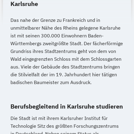
im Master Wirtschaftswissenschaft
Heilpraktiker/-in Fachrichtung
Karlsruhe
im Studiengang Rechtswissenschaft (Erste
"Sportmedizin"
juristische Prüfung)
Heilpraktiker/-in für Psychotherapie
Das nahe der Grenze zu Frankreich und in
Heilpraktiker/-in für Psychotherapie
unmittelbarer Nähe des Rheins gelegene Karlsruhe
ist mit seinen 300.000 Einwohnern Baden-
Fachrichtung "Burnout-Prävention"
Württembergs zweitgrößte Stadt. Der fächerförmige
Heilpraktiker/-in für Psychotherapie
Grundriss ihres Stadtzentrums geht von dem von
Fachrichtung "Entspannungstherapie"
Wald eingegrenzten Schloss mit dem Schlossgarten
Heilpraktiker/-in für Psychotherapie
aus. Viele der Gebäude des Stadtzentrums bringen
Fachrichtung "Paarberatung"
die Stilvielfalt der im 19. Jahrhundert hier tätigen
Heilpraktiker/-in für Psychotherapie
badischen Baumeister zum Ausdruck.
Fachrichtung "Psychologische/r Berater/-
in"
Heilpraktiker/-in für Psychotherapie
Berufsbegleitend in Karlsruhe studieren
Fachrichtung "Systemische Beratung"
Die Stadt ist mit ihrem Karlsruher Institut für
Klassische Homöopathie
Technologie Sitz des größten Forschungszentrums
Klassische Veterinärhomöopathie
in Deutschland. Neben seinem Status als