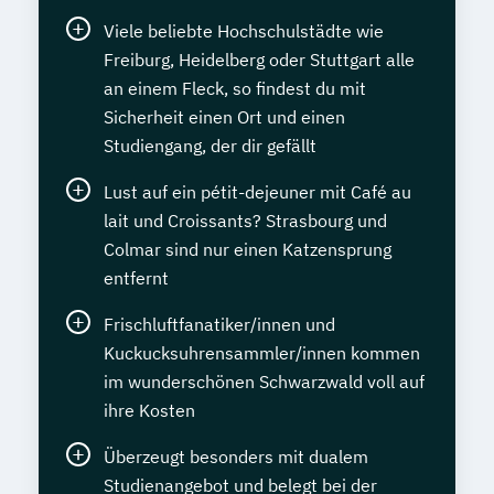
Psychologische/r Berater/-in Fachrichtung
Viele beliebte Hochschulstädte wie
"Burnout-Prävention"
Freiburg, Heidelberg oder Stuttgart alle
Psychologische/r Berater/-in Fachrichtung
an einem Fleck, so findest du mit
"Entspannungspädagogik"
Sicherheit einen Ort und einen
Psychologische/r Berater/-in Fachrichtung
Studiengang, der dir gefällt
"Systemische Beratung"
Lust auf ein pétit-dejeuner mit Café au
Psychologische/r Berater/-in mit
lait und Croissants? Strasbourg und
zusätzlicher Fachrichtung "Paarberatung"
Colmar sind nur einen Katzensprung
Sportmedizin
entfernt
Stressmanagement
(Entspannungspädagoge/-in Fachrichtung
Frischluftfanatiker/innen und
"Burnout-Prävention")
Kuckucksuhrensammler/innen kommen
Systemische/r Berater/-in
im wunderschönen Schwarzwald voll auf
ihre Kosten
Tierernährungsberater/in
Tierheilpraktiker
Überzeugt besonders mit dualem
Tierheilpraktiker + Grundlagen der
Studienangebot und belegt bei der