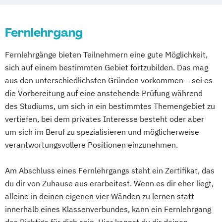
Partizipation
Lauftrainer Ausbildung
Life Coach
Gesundheitspädagoge/-in -
Mönchengladbach
München
Münster
Sportmentaltrainer
Sporttherapeut/in
Politikwissenschaft
Life Coach Ausbildung Online
Gesundheitsberater/-in
Nürnberg
Oldenburg
Osnabrück
Stress- und Burnout-Coach
Verwaltungswissenschaft
Soziologie
Fernlehrgang
Massage Ausbildung
Gesundheitspädagoge/-in -
Passau
Regensburg
Rosenheim
Studioleitung Fitness & Sport
Praktische Informatik
Psychologie
Mentaltrainer Ausbildung
Gesundheitsberater/-in Fachrichtung
Rostock
Saarbrücken
Siegen
Stuttgart
Triathlon Trainer/in
Fernlehrgänge bieten Teilnehmern eine gute Möglichkeit,
Psychologie: Entwicklung und Bildung
Nordic Walking Trainer Ausbildung
"Burnout-Prävention"
Trier
Tübingen
Ulm
sich auf einem bestimmten Gebiet fortzubilden. Das mag
Vertriebs- und Servicemanagement für
Psychologie: Entwicklung und Gesundheit
Personal Trainer B-Lizenz
Gesundheitspädagoge/-in -
Villingen-Schwenningen
Würzburg
Zürich
aus den unterschiedlichsten Gründen vorkommen – sei es
Fitnessstudios
Psychologie: Soziale Prozesse und
Pilates Trainer Ausbildung
Reha Trainer
Gesundheitsberater/-in Fachrichtung
die Vorbereitung auf eine anstehende Prüfung während
Wellness und Spa Management
Arbeitswelt
Selbständig als Personal Trainer
"Ernährung in besonderen Lebensphasen"
des Studiums, um sich in ein bestimmtes Themengebiet zu
Wirtschaftsbezogene Qualifikationen (IHK)
Psychologie: Soziale Prozesse
Seniorentrainer Ausbildung
Gesundheitspädagoge/-in -
vertiefen, bei dem privates Interesse besteht oder aber
Diversität und Intervention
Sportmassage Ausbildung
Gesundheitsberater/-in Fachrichtung
um sich im Beruf zu spezialisieren und möglicherweise
Rechtswissenschaft
Wirbelsäulengymnastik Trainer Ausbildung
"Heilpflanzenkunde"
verantwortungsvollere Positionen einzunehmen.
Soziologie – Zugänge zur
Yoga Trainer Ausbildung
Gesundheitspädagoge/-in -
Gegenwartsgesellschaft
Am Abschluss eines Fernlehrgangs steht ein Zertifikat, das
Gesundheitsberater/-in mit Fachrichtung
Volkswirtschaft
Wirtschaftsinformatik
du dir von Zuhause aus erarbeitest. Wenn es dir eher liegt,
"Lebensmittelunverträglichkeiten"
Wirtschaftspsychologie
alleine in deinen eigenen vier Wänden zu lernen statt
Gewichtsmanagement
Wirtschaftswissenschaft
innerhalb eines Klassenverbundes, kann ein Fernlehrgang
Grundlagen der Ernährungsmedizin
das Richtige für dich sein. Hier kannst du dir deinen