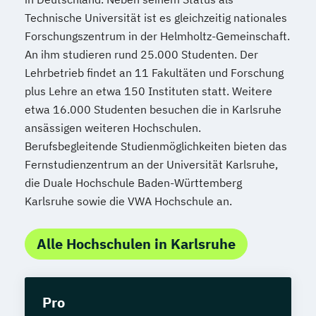
Konfliktmanager/in
Lernberater/-in
Technische Universität ist es gleichzeitig nationales
Lernberater/-in + Entwicklungsberatung
Forschungszentrum in der Helmholtz-Gemeinschaft.
NLP Tools in der psychologischen
An ihm studieren rund 25.000 Studenten. Der
Beratungspraxis
Lehrbetrieb findet an 11 Fakultäten und Forschung
Paarberater/ -in
plus Lehre an etwa 150 Instituten statt. Weitere
Paarberater/-in + Systemische/r Berater/-
etwa 16.000 Studenten besuchen die in Karlsruhe
in
ansässigen weiteren Hochschulen.
Personal Trainer/-in
Berufsbegleitende Studienmöglichkeiten bieten das
Personal Trainer/-in Fachrichtung "Fitness
Fernstudienzentrum an der Universität Karlsruhe,
die Duale Hochschule Baden-Württemberg
65+ (Seniorentrainer/-in)"
Karlsruhe sowie die VWA Hochschule an.
Personal Trainer/-in mit Fachrichtung
"Lebensmittelunverträglichkeiten"
Alle Hochschulen in Karlsruhe
Personal Trainer/-in mit Zusatzmodul
"Betriebswirtschaft"
Pflanzenkunde in der Ernährung
Pro
Psychologische/r Berater/-in