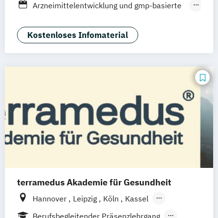
Arzneimittelentwicklung und gmp-basierte
Produktion
Arzneimittelzulassung und
Kostenloses Infomaterial
Arzneimittelsicherheit
Biologie für labortechnische Fachkräfte in
biomolekularen Berufen
Biotechnologie
Branchenwissen Pharma: Marketing und
Recht
Chemie
terramedus Akademie für Gesundheit
Hannover
Leipzig
Köln
Kassel
Frankfurt am Main
Nürnberg
Berufsbegleitender Präsenzlehrgang