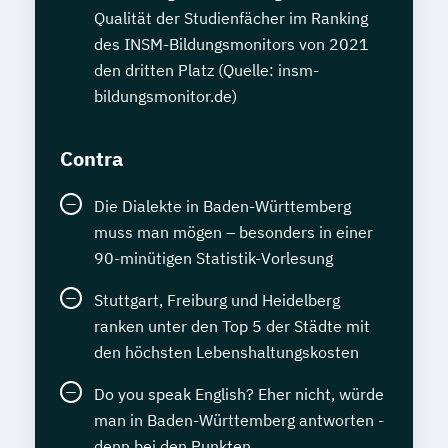
artgerechten Tierhaltung
Qualität der Studienfächer im Ranking
Tierheilpraktiker + Klassische Veterinär-
des INSM-Bildungsmonitors von 2021
Homöopathie
den dritten Platz (Quelle: insm-
Tierheilpraktiker + Veterinär-Akupunktur
bildungsmonitor.de)
für Kleintiere
Tierheilpraktiker + Veterinär-Akupunktur
Contra
für Pferde
Tierheilpraktiker + Veterinär-
Die Dialekte in Baden-Württemberg
muss man mögen – besonders in einer
Heilpflanzenkunde
90-minütigen Statistik-Vorlesung
Tierheilpraktiker/-in mit zusätzlicher
Fachrichtung "Tierernährungsberater"
Stuttgart, Freiburg und Heidelberg
Traumafachberater/-in
ranken unter den Top 5 der Städte mit
Veterinärakupunktur für Kleintiere
den höchsten Lebenshaltungskosten
Veterinärakupunktur für Kleintiere und
Do you speak English? Eher nicht, würde
Pferde
man in Baden-Württemberg antworten -
Veterinärakupunktur für Pferde
denn bei den Punkten