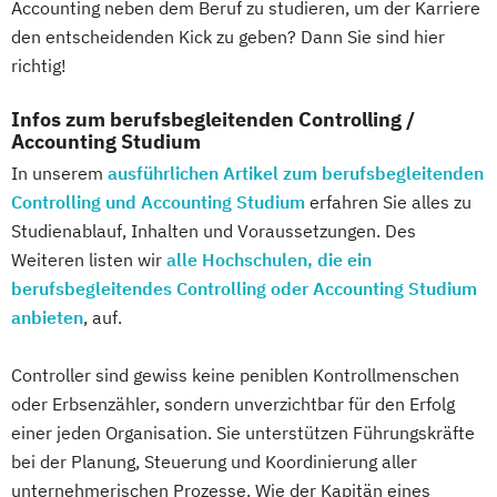
Accounting neben dem Beruf zu studieren, um der Karriere
Soziale Medizin & Beratung
den entscheidenden Kick zu geben? Dann Sie sind hier
Sozialmanagement
Steuerrecht
richtig!
Supply Chain Management
Sustainability & Business Transformation
Infos zum berufsbegleitenden Controlling /
Taxation
Accounting Studium
Unternehmensführung & Controlling
In unserem
ausführlichen Artikel zum berufsbegleitenden
Wirtschaft & Management
Controlling und Accounting Studium
erfahren Sie alles zu
Wirtschaftsinformatik
Studienablauf, Inhalten und Voraussetzungen. Des
Wirtschaftsingenieurwesen
Weiteren listen wir
alle Hochschulen, die ein
Wirtschaftspsychologie
Wirtschaftsrecht
berufsbegleitendes Controlling oder Accounting Studium
anbieten
, auf.
Wirtschaftsrecht Vertiefung Notariat
Controller sind gewiss keine peniblen Kontrollmenschen
oder Erbsenzähler, sondern unverzichtbar für den Erfolg
einer jeden Organisation. Sie unterstützen Führungskräfte
bei der Planung, Steuerung und Koordinierung aller
unternehmerischen Prozesse. Wie der Kapitän eines