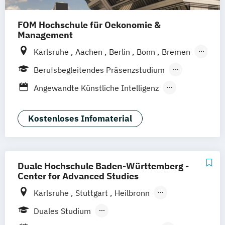
FOM Hochschule für Oekonomie &
Management
Karlsruhe
Aachen
Berlin
Bonn
Bremen
Dortmund
Duisburg
Düsseldorf
Essen
Berufsbegleitendes Präsenzstudium
Frankfurt am Main
Hamburg
Hannover
Blended Learning
Angewandte Künstliche Intelligenz
Köln
Mannheim
München
Münster
Arbeits-
Neuss
Nürnberg
Siegen
Stuttgart
Organisations- und Personalpsychologie
Kostenloses Infomaterial
Wesel
Wuppertal
Augsburg
Kassel
Arbeitsrecht für die Unternehmenspraxis
Leipzig
Gütersloh
Hagen
Saarbrücken
Business Administration
Mainz
Arnsberg
Business Administration (EN)
Digitales Live Studium (DLS)
Wien
Duale Hochschule Baden-Württemberg -
Business Consulting & Digital Management
Center for Advanced Studies
Karlsruhe
Stuttgart
Heilbronn
Coaching
Beratung & Change
Bad Mergentheim
Friedrichshafen
Duales Studium
Cyber Security
Heidenheim
Lörrach
Mannheim