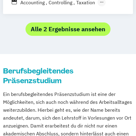
Berufsbegleitendes Präsenzstudium
Cyber Security Management
Accounting
Controlling
Taxation
Mosbach
Ravensburg
Digitalisierung & Management
Advanced Practice in Healthcare –
Villingen-Schwenningen
Horb am Neckar
Eventmanagement und -technik
Advanced Clinical Practice
Finance & Accounting
Finance & Banking
Advanced Practice in Healthcare – Health
Alle 2 Ergebnisse ansehen
Future Management
Professional Education
Gesundheitspsychologie und
Advanced Practice in Healthcare –
Medizinpädagogik
Management & Leadership
Human Resource Management
Bauingenieurwesen
Berufsbegleitendes
IT Management
Digital Business Management
Industrial Data Analytics & Künstliche
Präsenzstudium
Digitalisierung in der Sozialen Arbeit
Intelligenz
Elektrotechnik und Informationstechnik
Ein berufsbegleitendes Präsenzstudium ist eine der
Informatik
International Management
Entrepreneurship
Executive Engineering
Möglichkeiten, sich auch noch während des Arbeitsalltages
KI & Business Analytics
Leadership
Finance
General Business Management
weiterzubilden. Hierbei geht es, wie der Name bereits
Management & Digitalisierung
Governance Sozialer Arbeit
Informatik
andeutet, darum, sich den Lehrstoff in Vorlesungen vor Ort
Management im Gesundheitswesen
Integrated Engineering
Intensive Care
anzueignen. Damit erarbeitest du dir nicht nur einen
Management in der Gefahrenabwehr
Marketing
Maschinenbau
akademischen Abschluss, sondern hinterlässt auch einen