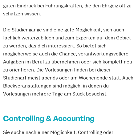
Managing Global Dynamics
Master of Business Administration
guten Eindruck bei Führungskräften, die den Ehrgeiz oft zu
Marketing & Digitale Medien
Media and Data-driven Business
schätzen wissen.
Marketing- und Brand Management
Personalmanagement und
Maschinenbau & Digitale Technologien
Wirtschaftspsychologie
Die Studiengänge sind eine gute Möglichkeit, sich auch
Medical Care
Medizinmanagement
Planung und Koordination in der Sozialen
fachlich weiterzubilden und zum Experten auf dem Gebiet
Nachhaltiges Innovations- und
zu werden, das dich interessiert. So bietet sich
Arbeit
möglicherweise auch die Chance, verantwortungsvollere
Technologiemanagement
Rechnungswesen Steuern Wirtschaftsrecht
Aufgaben im Beruf zu übernehmen oder sich komplett neu
Nachhaltigkeitsmanagement
zu orientieren. Die Vorlesungen finden bei dieser
Personalmanagement
Sales and Negotiation
Studienart meist abends oder am Wochenende statt. Auch
Pflegemanagement
Soziale Arbeit in der Migrationsgesellschaft
Blockveranstaltungen sind möglich, in denen du
Primary Care Management
Vorlesungen mehrere Tage am Stück besuchst.
Psychologie & Künstliche Intelligenz
Supply Chain Management
Logistics
Public Health
Real Estate Management
Production
Wirtschaftsinformatik
Recht & Management
Wirtschaftsingenieurwesen
Controlling & Accounting
Risk Management & Treasury
Sales Management
Soziale Arbeit
Sie suche nach einer Möglichkeit, Controlling oder