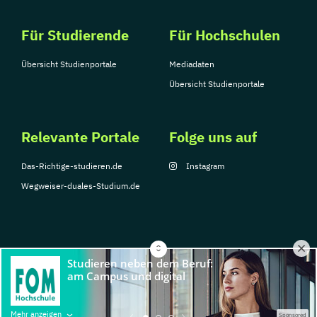
Für Studierende
Für Hochschulen
Übersicht Studienportale
Mediadaten
Übersicht Studienportale
Relevante Portale
Folge uns auf
Das-Richtige-studieren.de
Instagram
Wegweiser-duales-Studium.de
© Copyright 2026, TarGroup Media GmbH
Impressum
Über
Datenschutzerklärung
Nutzungsbedingungen
Barrier
Mehr anzeigen
Sponsored