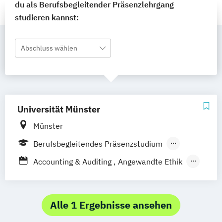
du als Berufsbegleitender Präsenzlehrgang
studieren kannst:
Abschluss wählen
Universität Münster
Münster
Berufsbegleitendes Präsenzstudium
Berufsbegleitender Präsenzlehrgang
Accounting & Auditing
Angewandte Ethik
Data Science
Fachberater/-in für Internationales
Steuerrecht
Alle 1 Ergebnisse ansehen
Fortbildungen für Fachberater nach §9 FBO