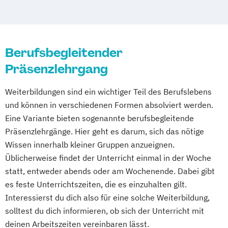
Hochschul- und
Wissenschaftsmanagement
Berufsbegleitender
Informationsmanagement
Präsenzlehrgang
Management in der Medizin
Marketing
Nonprofit-Management & Governance
Weiterbildungen sind ein wichtiger Teil des Berufslebens
Visual Anthropology
und können in verschiedenen Formen absolviert werden.
Media and Documentary Practices
Eine Variante bieten sogenannte berufsbegleitende
Präsenzlehrgänge. Hier geht es darum, sich das nötige
Wissen innerhalb kleiner Gruppen anzueignen.
Üblicherweise findet der Unterricht einmal in der Woche
statt, entweder abends oder am Wochenende. Dabei gibt
es feste Unterrichtszeiten, die es einzuhalten gilt.
Interessierst du dich also für eine solche Weiterbildung,
solltest du dich informieren, ob sich der Unterricht mit
deinen Arbeitszeiten vereinbaren lässt.