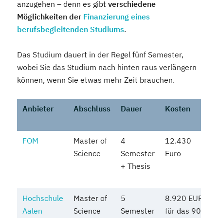
anzugehen – denn es gibt
verschiedene
Möglichkeiten der
Finanzierung eines
berufsbegleitenden Studiums
.
Das Studium dauert in der Regel fünf Semester,
wobei Sie das Studium nach hinten raus verlängern
können, wenn Sie etwas mehr Zeit brauchen.
Anbieter
Abschluss
Dauer
Kosten
FOM
Master of
4
12.430
Science
Semester
Euro
+ Thesis
Hochschule
Master of
5
8.920 EUR
Aalen
Science
Semester
für das 90-