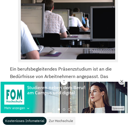
Ein berufsbegleitendes Präsenzstudium ist an die
Bedürfnisse von Arbeitnehmern angepasst. Das
heißt, die Unterrichtszeiten finden zu Tageszeiten
statt, die sich mit dem Beruf vereinbaren lassen.
Wann und wie oft der Unterricht stattfindet, hängt
von der jeweiligen Hochschule, aber auch von deren
Mehr anzeigen
Sponsored
Standorten ab.
Kostenloses Infomaterial
Zur Hochschule