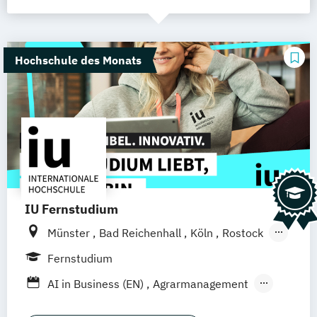
Hochschule des Monats
IU Fernstudium
Münster
Bad Reichenhall
Köln
Rostock
Freiburg
Kiel
Frankfurt am Main
Fernstudium
Stuttgart
Dresden
Aachen
Basel
AI in Business (EN)
Agrarmanagement
Bielefeld
Deggendorf
Karlsruhe
Kassel
Angewandte Künstliche Intelligenz
Oberhausen
Offenbach
Saarbrücken