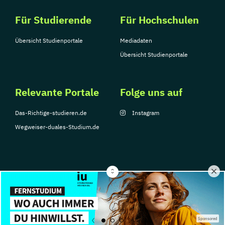
Fachrichtung "Tierernährungsberater"
Für Studierende
Für Hochschulen
Traumafachberater/-in
Veterinärakupunktur für Kleintiere
Übersicht Studienportale
Mediadaten
Veterinärakupunktur für Kleintiere und
Übersicht Studienportale
Pferde
Veterinärakupunktur für Pferde
Relevante Portale
Folge uns auf
Veterinärheilpflanzenkunde
Das-Richtige-studieren.de
Instagram
Wegweiser-duales-Studium.de
© Copyright 2026, TarGroup Media GmbH
Impressum
Über
Datenschutzerklärung
Nutzungsbedingungen
Barrier
Sponsored
uns