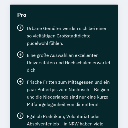
Wirtschaftswissenschaft Studienrichtung
Fachrichtung "Psychologische/r Berater/-
Unternehmenssteuerung
Pro
in"
Wirtschaftswissenschaft für Ingenieur/-
Heilpraktiker/-in für Psychotherapie
innen und Naturwissenschaftler/innen
Urbane Gemüter werden sich bei einer
Fachrichtung "Systemische Beratung"
im Bachelor Rechtswissenschaft
so vielfältigen Großstadtdichte
Klassische Homöopathie
im Bachelor Wirtschaftswissenschaft
pudelwohl fühlen.
Klassische Veterinärhomöopathie
im Master Rechtswissenschaft
Eine große Auswahl an exzellenten
Konfliktmanager/in
Lernberater/-in
im Master Wirtschaftswissenschaft
Universitäten und Hochschulen erwartet
Lernberater/-in + Entwicklungsberatung
im Studiengang Rechtswissenschaft (Erste
dich
NLP Tools in der psychologischen
juristische Prüfung)
Beratungspraxis
Frische Fritten zum Mittagessen und ein
Paarberater/ -in
paar Poffertjes zum Nachtisch – Belgien
Paarberater/-in + Systemische/r Berater/-
und die Niederlande sind nur eine kurze
in
Mitfahrgelegenheit von dir entfernt
Personal Trainer/-in
Egal ob Praktikum, Volontariat oder
Personal Trainer/-in Fachrichtung "Fitness
Absolventenjob – in NRW haben viele
65+ (Seniorentrainer/-in)"