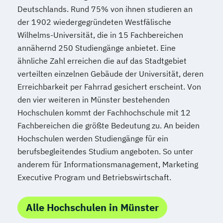
Diversität und Intervention
Deutschlands. Rund 75% von ihnen studieren an
Heilpraktiker/-in Fachrichtung
Rechtswissenschaft
der 1902 wiedergegründeten Westfälische
"Heilpflanzenkunde"
Soziologie – Zugänge zur
Wilhelms-Universität, die in 15 Fachbereichen
Heilpraktiker/-in Fachrichtung "Klassische
Gegenwartsgesellschaft
annähernd 250 Studiengänge anbietet. Eine
Homöopathie"
ähnliche Zahl erreichen die auf das Stadtgebiet
Volkswirtschaft
Wirtschaftsinformatik
Heilpraktiker/-in Fachrichtung
verteilten einzelnen Gebäude der Universität, deren
Wirtschaftspsychologie
"Psychotherapie"
Erreichbarkeit per Fahrrad gesichert erscheint. Von
Wirtschaftswissenschaft
Heilpraktiker/-in Fachrichtung
den vier weiteren in Münster bestehenden
Wirtschaftswissenschaft Studienrichtung
"Sportmedizin"
Hochschulen kommt der Fachhochschule mit 12
Digitalisierungsmanagement
Heilpraktiker/-in für Psychotherapie
Fachbereichen die größte Bedeutung zu. An beiden
Wirtschaftswissenschaft Studienrichtung
Heilpraktiker/-in für Psychotherapie
Hochschulen werden Studiengänge für ein
Finanzwirtschaft und Bewertung
berufsbegleitendes Studium angeboten. So unter
Fachrichtung "Burnout-Prävention"
Wirtschaftswissenschaft Studienrichtung
anderem für Informationsmanagement, Marketing
Heilpraktiker/-in für Psychotherapie
Rechnungslegung
Executive Program und Betriebswirtschaft.
Fachrichtung "Entspannungstherapie"
Steuern und Wirtschaftsprüfung
Heilpraktiker/-in für Psychotherapie
Wirtschaftswissenschaft Studienrichtung
Alle Hochschulen in Münster
Fachrichtung "Paarberatung"
Risikomanagement
Heilpraktiker/-in für Psychotherapie