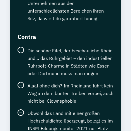
Unternehmen aus den
Personal Trainer/-in mit Fachrichtung
unterschiedlichsten Bereichen ihren
"Lebensmittelunverträglichkeiten"
Sitz, da wirst du garantiert fündig
Personal Trainer/-in mit Zusatzmodul
"Betriebswirtschaft"
Contra
Pflanzenkunde in der Ernährung
Psychologische/r Berater/-in
Die schöne Eifel, der beschauliche Rhein
Psychologische/r Berater/-in Fachrichtung
und… das Ruhrgebiet – den industriellen
"Burnout-Prävention"
Ruhrpott-Charme in Städten wie Essen
Psychologische/r Berater/-in Fachrichtung
oder Dortmund muss man mögen
"Entspannungspädagogik"
Alaaf ohne dich? Im Rheinland führt kein
Psychologische/r Berater/-in Fachrichtung
Weg an dem bunten Treiben vorbei, auch
"Systemische Beratung"
nicht bei Clownsphobie
Psychologische/r Berater/-in mit
Obwohl das Land mit einer großen
zusätzlicher Fachrichtung "Paarberatung"
Hochschuldichte überzeugt, belegt es im
Sportmedizin
INSM-Bildungsmonitor 2021 nur Platz
Stressmanagement