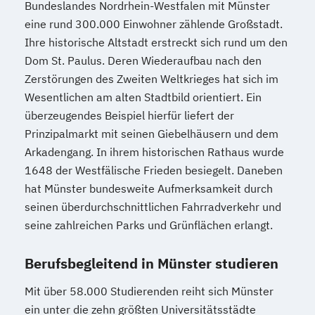
Bundeslandes Nordrhein-Westfalen mit Münster
Grundlagen
"Heilpflanzenkunde"
eine rund 300.000 Einwohner zählende Großstadt.
Neuere deutsche Literatur im
Gesundheitspädagoge/-in -
Ihre historische Altstadt erstreckt sich rund um den
medienkulturellen Kontext
Gesundheitsberater/-in mit Fachrichtung
Dom St. Paulus. Deren Wiederaufbau nach den
Philosophie im europäischen Kontext
"Lebensmittelunverträglichkeiten"
Zerstörungen des Zweiten Weltkrieges hat sich im
Philosophie – Philosophie im europäischen
Gewichtsmanagement
Wesentlichen am alten Stadtbild orientiert. Ein
Kontext
überzeugendes Beispiel hierfür liefert der
Grundlagen der Ernährungsmedizin
Politikwissenschaft – Regieren und
Prinzipalmarkt mit seinen Giebelhäusern und dem
Grundlagen der Physikalischen Therapien
Partizipation
Arkadengang. In ihrem historischen Rathaus wurde
Grundlagen der Phytotherapie
Politikwissenschaft
1648 der Westfälische Frieden besiegelt. Daneben
Grundlagen der artgerechten Tierhaltung
Verwaltungswissenschaft
Soziologie
hat Münster bundesweite Aufmerksamkeit durch
Grundlagen der klassischen
Praktische Informatik
Psychologie
seinen überdurchschnittlichen Fahrradverkehr und
Naturheilverfahren
Psychologie: Entwicklung und Bildung
seine zahlreichen Parks und Grünflächen erlangt.
Heilpflanzenkunde
Heilpraktiker/-in
Psychologie: Entwicklung und Gesundheit
Heilpraktiker/-in Fachrichtung
Berufsbegleitend in Münster studieren
Psychologie: Soziale Prozesse und
"Akupunktur"
Arbeitswelt
Mit über 58.000 Studierenden reiht sich Münster
Heilpraktiker/-in Fachrichtung
Psychologie: Soziale Prozesse
ein unter die zehn größten Universitätsstädte
"Ernährungsberatung/-medizin"