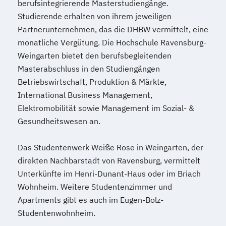
berufsintegrierende Masterstudiengänge.
Berater und Coach
Studierende erhalten von ihrem jeweiligen
Servicemanagement im Fitnessstudio
Partnerunternehmen, das die DHBW vermittelt, eine
Sportmentaltrainer
Sporttherapeut/in
monatliche Vergütung. Die Hochschule Ravensburg-
Stress- und Burnout-Coach
Weingarten bietet den berufsbegleitenden
Studioleitung Fitness & Sport
Masterabschluss in den Studiengängen
Triathlon Trainer/in
Betriebswirtschaft, Produktion & Märkte,
Vertriebs- und Servicemanagement für
International Business Management,
Fitnessstudios
Elektromobilität sowie Management im Sozial- &
Wellness und Spa Management
Gesundheitswesen an.
Wirtschaftsbezogene Qualifikationen (IHK)
Das Studentenwerk Weiße Rose in Weingarten, der
direkten Nachbarstadt von Ravensburg, vermittelt
Unterkünfte im Henri-Dunant-Haus oder im Briach
Wohnheim. Weitere Studentenzimmer und
Apartments gibt es auch im Eugen-Bolz-
Studentenwohnheim.