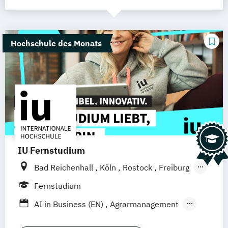
Hochschule des Monats
IU Fernstudium
Bad Reichenhall
Köln
Rostock
Freiburg
Kiel
Frankfurt am Main
Stuttgart
Fernstudium
Dresden
Aachen
Basel
Bielefeld
AI in Business (EN)
Agrarmanagement
Deggendorf
Karlsruhe
Kassel
Angewandte Künstliche Intelligenz
Oberhausen
Offenbach
Saarbrücken