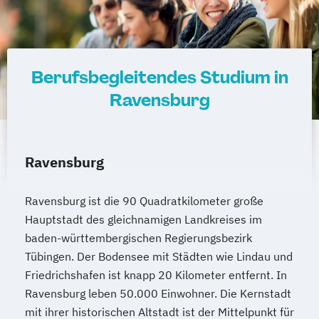
Fachwirt/in für Prävention und
Nachhaltige Energiesysteme
Gesundheitsförderung (IHK)
Wirtschaftsingenieurwesen
Fitness C-Lizenz
Fitnessfachwirt
Fitnesstrainer/in A-Lizenz
Berufsbegleitendes Studium in
Fitnesstrainer/in B-Lizenz
Ravensburg
Functional Trainer A-Lizenz
Geprüfter Betriebswirt (IHK)
Geprüfter Betriebswirt (IHK) - Master
Ravensburg
Professional in Business Management
(CCI)
Ravensburg ist die 90 Quadratkilometer große
Geprüfter Fachwirt für Prävention und
Hauptstadt des gleichnamigen Landkreises im
Gesundheitsförderung (IHK)
baden-württembergischen Regierungsbezirk
Geprüfter Fitnessfachwirt (IHK)
Tübingen. Der Bodensee mit Städten wie Lindau und
Geprüfter Wirtschaftsfachwirt (IHK)
Friedrichshafen ist knapp 20 Kilometer entfernt. In
Gesundheitscoach
Ravensburg leben 50.000 Einwohner. Die Kernstadt
Homöopathie im Sport
mit ihrer historischen Altstadt ist der Mittelpunkt für