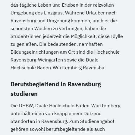
Kindersport Trainer
das tägliche Leben und Erleben in der reizvollen
Kommunikationstrainer/in
Umgebung des Linzgaus. Während Urlauber nach
Krankheitsbilder im Gesundheitssport
Ravensburg und Umgebung kommen, um hier die
schönsten Wochen zu verbringen, haben die
Lauftrainer
Life Coach
Student/innen jederzeit die Möglichkeit, diese Idylle
Marketing für Fitnessstudios
zu genießen. Die bedeutenden, namhaften
Marketingmanagement für Fitnessstudios
Bildungseinrichtungen am Ort sind die Hochschule
Mentaltrainer
Ravensburg-Weingarten sowie die Duale
Personal Trainer/in A-Lizenz
Hochschule Baden-Württemberg Ravensbu
Personal Trainer/in B-Lizenz
Qualitätsmanagement für Fitnessstudios
Berufsbegleitend in Ravensburg
Regenerations- und Sportmasseur
studieren
Richtige Kommunikation für Trainer
Berater und Coaches
Die DHBW, Duale Hochschule Baden-Württemberg
Sales Manager für Fitnessstudios
unterhält einen von knapp einem Dutzend
Standorten in Ravensburg. Zum Studienangebot
Schlingentraining
gehören sowohl berufsbegleitende als auch
Selbstständig machen als Trainer