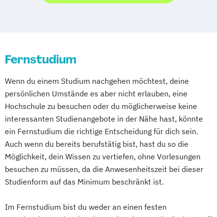
Human Resource Psychologie
Kindheitspädagogik
Marketing und Sales
Medienmanagement
Online Marketing und Social Media
Psychologie
Fernstudium
Psychologie des Kindes- und Jugendalters
Wenn du einem Studium nachgehen möchtest, deine
Soziale Arbeit (einphasig) (B.A.)
persönlichen Umstände es aber nicht erlauben, eine
Soziale Arbeit (zweiphasig)
Hochschule zu besuchen oder du möglicherweise keine
Sozialmanagement
interessanten Studienangebote in der Nähe hast, könnte
Sozialpädagogik (einphasig) (B.A.)
ein Fernstudium die richtige Entscheidung für dich sein.
Sozialpädagogik (zweiphasig) (B.A.)
Auch wenn du bereits berufstätig bist, hast du so die
Tourismus- und Eventmanagement
Möglichkeit, dein Wissen zu vertiefen, ohne Vorlesungen
UX Design
Unternehmensrecht
besuchen zu müssen, da die Anwesenheitszeit bei dieser
Vertriebspsychologie
Studienform auf das Minimum beschränkt ist.
Wirtschaftsinformatik
Wirtschaftsingenieur
Im Fernstudium bist du weder an einen festen