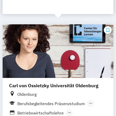
Carl von Ossietzky Universität Oldenburg
Oldenburg
Berufsbegleitendes Präsenzstudium
Fernstudium
Blended Learning
Betriebswirtschaftslehre