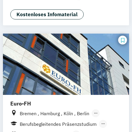
Bildungsmanagement und
Wissenschaftsmanagement
Kostenloses Infomaterial
Informationsrecht LL.M.
Innovationsmanagement und
Entrepreneurship
Risikomanagement und Finanzanalyse
M.Sc.
Euro-FH
Bremen
Hamburg
Köln
Berlin
Göttingen
Frankfurt am Main
Leipzig
Berufsbegleitendes Präsenzstudium
München
Nürnberg
Stuttgart