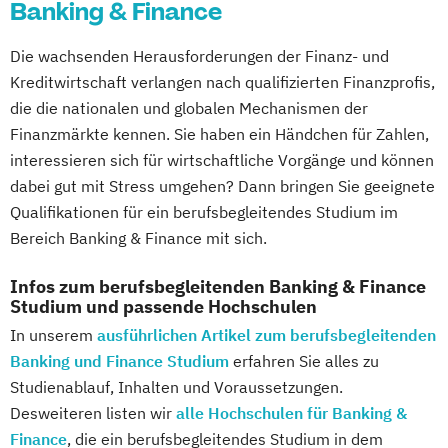
Banking & Finance
Systeme Technologien
Logistikmanagement
Die wachsenden Herausforderungen der Finanz- und
Logistische Funktionsbereiche
Kreditwirtschaft verlangen nach qualifizierten Finanzprofis,
Managing Diversity
Marketing
die die nationalen und globalen Mechanismen der
Marketing & Sales Management
Finanzmärkte kennen. Sie haben ein Händchen für Zahlen,
Markt- und Werbepsychologie
interessieren sich für wirtschaftliche Vorgänge und können
Materialflusssysteme - Technologien
dabei gut mit Stress umgehen? Dann bringen Sie geeignete
Planung und Steuerung
Qualifikationen für ein berufsbegleitendes Studium im
Mergers & Acquisitions
Bereich Banking & Finance mit sich.
Nachhaltigkeitsmanagement
Infos zum berufsbegleitenden Banking & Finance
Personal & Organisation
Studium und passende Hochschulen
Personalmanagement & Corporate
In unserem
ausführlichen Artikel zum berufsbegleitenden
Learning
Banking und Finance Studium
erfahren Sie alles zu
Pflege
Pflegemanagement
Studienablauf, Inhalten und Voraussetzungen.
Planung logistischer Netzwerke
Desweiteren listen wir
alle Hochschulen für Banking &
Politikwissenschaft & Management
Finance
, die ein berufsbegleitendes Studium in dem