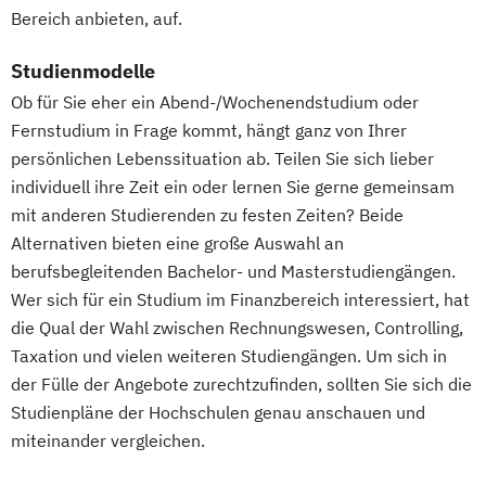
Process Management Consulting
Bereich anbieten, auf.
Professionell verkaufen
Studienmodelle
Projekte erfolgreich führen
Psychologie
Psychologie für Personalmanager/innen
Ob für Sie eher ein Abend-/Wochenendstudium oder
Fernstudium in Frage kommt, hängt ganz von Ihrer
Psychologie mit Schwerpunkt Arbeits-
persönlichen Lebenssituation ab. Teilen Sie sich lieber
Organisations- und Wirtschaftspsychologie
individuell ihre Zeit ein oder lernen Sie gerne gemeinsam
mit anderen Studierenden zu festen Zeiten? Beide
Psychologie mit Schwerpunkt
Alternativen bieten eine große Auswahl an
Gesundheitspsychologie
berufsbegleitenden Bachelor- und Masterstudiengängen.
Psychologie mit Schwerpunkt Klinische
Wer sich für ein Studium im Finanzbereich interessiert, hat
Psychologie & Psychologische Beratung
die Qual der Wahl zwischen Rechnungswesen, Controlling,
Psychologie mit Schwerpunkt
Taxation und vielen weiteren Studiengängen. Um sich in
Psychologische Diagnostik und Evaluation
der Fülle der Angebote zurechtzufinden, sollten Sie sich die
Psychologie mit Schwerpunkt
Studienpläne der Hochschulen genau anschauen und
Pädagogische Psychologie
miteinander vergleichen.
Psychologische/r Berater/in / Personal