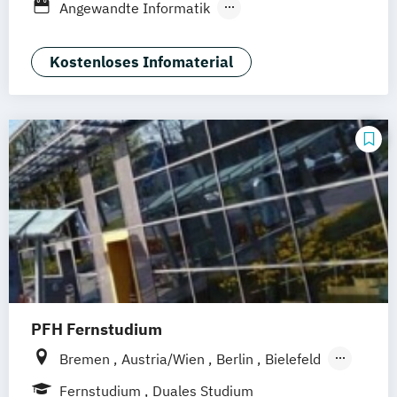
Fernstudium
Fernlehrgang
Angewandte Informatik
Angewandte Sozialwissenschaften
Arbeitsrecht
Kostenloses Infomaterial
BWL & Tourismusmanagement
Betriebliches Bildungs- und
Kompetenzmanagement
Betriebliches Informations- und
Wissensmanagement
Betriebswirtschaft & Management
Betriebswirtschaft &
Wirtschaftspsychologie
Betriebswirtschaft &
Wirtschaftspsychologie (Abendstudium)
PFH Fernstudium
Betriebswirtschaftslehre
Betriebswirtschaftslehre (Abendstudium)
Bremen
Austria/Wien
Berlin
Bielefeld
Bildungs- und Kulturmanagement
Dortmund
Düsseldorf/Ratingen
Erfurt
Fernstudium
Duales Studium