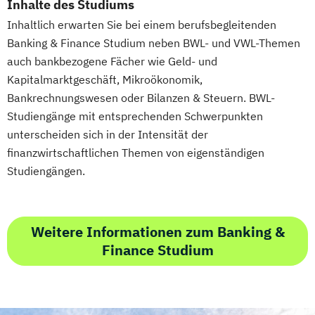
Inhalte des Studiums
Coach/in
Inhaltlich erwarten Sie bei einem berufsbegleitenden
Rechnungswesen für das Management
Banking & Finance Studium neben BWL- und VWL-Themen
Sales & Management
auch bankbezogene Fächer wie Geld- und
Sanierungs und & Insolvenzmanagement
Kapitalmarktgeschäft, Mikroökonomik,
Service Leadership Certificate - Lufthansa
Bankrechnungswesen oder Bilanzen & Steuern. BWL-
Social-Media- und E-Marketing-Manager/in
Studiengänge mit entsprechenden Schwerpunkten
unterscheiden sich in der Intensität der
Soziale Arbeit
Sozialmanagement
finanzwirtschaftlichen Themen von eigenständigen
Spanisch - Diploma de Español (Nivel
Studiengängen.
Intermedio)
Strategische Unternehmensplanung &
Financial Modeling
Weitere Informationen zum Banking &
Strategisches
Finance Studium
Geschäftsprozessmanagement
Strategy & Leadership
Supply Chain Management (SCM)