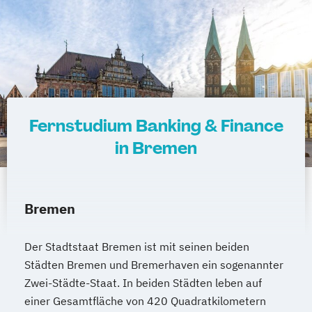
Taxation
Accounting
Finance
Transport- und Logistikrecht
Transportsysteme
UX Design & Management
Unternehmensführung
Unternehmensrecht
Fernstudium Banking & Finance
Verhaltensökonomik - Psychologisches
Praxiswissen für den Finanzbereich
in Bremen
Vertriebs- und Handelsmanagement
Wirtschaftsbeziehungen & internationale
Politik
Bremen
Wirtschaftspsychologie
Wirtschaftsrecht
Wirtschaftsspanisch
Der Stadtstaat Bremen ist mit seinen beiden
Städten Bremen und Bremerhaven ein sogenannter
Zwei-Städte-Staat. In beiden Städten leben auf
einer Gesamtfläche von 420 Quadratkilometern