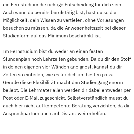
Medienmanagement
Gesundheitsmanagement
ein Fernstudium die richtige Entscheidung für dich sein.
Online Marketing und Social Media
Grundlagenwissen für
Auch wenn du bereits berufstätig bist, hast du so die
Psychologie
Personalmanager/innen
Möglichkeit, dein Wissen zu vertiefen, ohne Vorlesungen
Psychologie des Kindes- und Jugendalters
Grundlagenwissen für
besuchen zu müssen, da die Anwesenheitszeit bei dieser
Soziale Arbeit (einphasig) (B.A.)
Studienform auf das Minimum beschränkt ist.
Projektmanager/innen
Soziale Arbeit (zweiphasig)
Human Resource Management
Sozialmanagement
Im Fernstudium bist du weder an einen festen
IT-Management
IT-Projektmanagement
Stundenplan noch Lehrzeiten gebunden. Da du dir den Stoff
Sozialpädagogik (einphasig) (B.A.)
Informatik
Intercultural Management
in deinen eigenen vier Wänden aneignest, kannst du dir
Sozialpädagogik (zweiphasig) (B.A.)
Intercultural Management - in English
Zeiten so einteilen, wie es für dich am besten passt.
Tourismus- und Eventmanagement
Interkulturelle Psychologie
Gerade diese Flexibilität macht den Studiengang enorm
UX Design
Unternehmensrecht
International Business Administration
beliebt. Die Lehrmaterialien werden dir dabei entweder per
Vertriebspsychologie
Internationales Wirtschaftsrecht
Post oder E-Mail zugeschickt. Selbstverständlich musst du
Wirtschaftsinformatik
Investition & Finanzierung
auch hier nicht auf kompetente Beratung verzichten, da dir
Wirtschaftsingenieur
Kindheits- und Jugendpädagogik
Ansprechpartner auch auf Distanz weiterhelfen.
Wirtschaftspsychologie
Wirtschaftsrecht
Logistik & Supply Chain Management
Logistik: Grundlagen