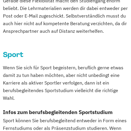
Gerade diese Flexibilität macht den Studiengang enorm
Integrative Lerntherapie
beliebt. Die Lehrmaterialien werden dir dabei entweder per
Kommunikation und Content Creation
Post oder E-Mail zugeschickt. Selbstverständlich musst du
Kommunikation und Medienmanagement
auch hier nicht auf kompetente Beratung verzichten, da dir
Kommunikationsdesign
Ansprechpartner auch auf Distanz weiterhelfen.
Lebensmittelmanagement und -
technologie
Lernpsychologie und integrative
Sport
Lerntherapie
Wenn Sie sich für Sport begeistern, beruflich gerne etwas
Management
damit zu tun haben möchten, aber nicht unbedingt eine
Management im Gesundheitswesen
Karriere als aktiver Sportler verfolgen, dann ist ein
Medien- und Kommunikationsmanagement
berufsbegleitendes Sportstudium vielleicht die richtige
Wahl.
Mediendesign
Nachhaltigkeitsmanagement
Infos zum berufsbegleitenden Sportstudium
Online Marketing
Sport können Sie berufsbegleitend entweder in Form eines
Personalpsychologie und Human Resource
Fernstudiums oder als Präsenzstudium studieren. Wenn