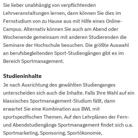
Management
Sie lieber unabhängig von verpflichtenden
Pflege
Lehrveranstaltungen lernen, dann können Sie dies im
Pharmamanagement und -technologie
Fernstudium von zu Hause aus mit Hilfe eines Online-
Campus. Alternativ können Sie auch am Abend oder
Praxis- und Versorgungsmanagement
Wochenende gemeinsam mit anderen Studierenden die
Prozess- und Projektmanagement
Seminare der Hochschule besuchen. Die größte Auswahl
Psychologie
Pädagogik
an berufsbegleitenden Sport-Studiengängen gibt es im
Sales Management & Strategy
Bereich Sportmanagement.
Soziale Arbeit
Soziale Arbeit im Online-Abendstudium
Studieninhalte
Sozialmanagement
Sozialwissenschaften
Je nach Ausrichtung des gewählten Studienganges
Sustainability Management
unterscheiden sich auch die Inhalte. Falls Ihre Wahl auf ein
Therapiewissenschaften - Ergotherapie
klassisches Sportmanagement-Studium fällt, dann
Therapiewissenschaften - Logopädie
erwartet Sie eine Kombination aus BWL mit
Therapiewissenschaften - Physiotherapie
sportspezifischen Themen. Auf den Lehrplänen der Fern-
UX & Service Design
UX-Design
und Abendstudiengänge Sportmanagement findet sich u.a.
Wirtschaftsingenieurwesen
Sportmarketing, Sponsoring, Sportökonomie,