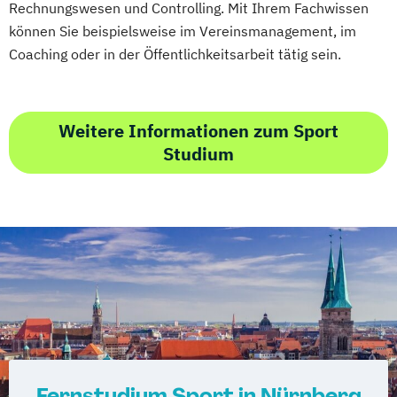
Rechnungswesen und Controlling. Mit Ihrem Fachwissen
Wirtschaftsingenieurwesen und
können Sie beispielsweise im Vereinsmanagement, im
Maschinenbau
Coaching oder in der Öffentlichkeitsarbeit tätig sein.
Wirtschaftspsychologie & Künstliche
Intelligenz
Wirtschaftspsychologie & Leadership
Weitere Informationen zum Sport
Wirtschaftspsychologie (DE/EN))
Studium
Wirtschaftspsychologie im Online-
Abendstudium
Wirtschaftsrecht
Wirtschaftswissenschaften
Fernstudium Sport in Nürnberg