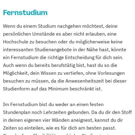
Data Science und Analytics
Fernstudium
Design Management
Digital Business Management
Wenn du einem Studium nachgehen möchtest, deine
Digital Health Management
persönlichen Umstände es aber nicht erlauben, eine
Digital Marketing
Hochschule zu besuchen oder du möglicherweise keine
Ernährungswissenschaften
interessanten Studienangebote in der Nähe hast, könnte
Erwachsenenbildung und Digitalisierung
ein Fernstudium die richtige Entscheidung für dich sein.
Executive MBA für Ärztinnen und Ärzte
Auch wenn du bereits berufstätig bist, hast du so die
Finance
Accounting
Möglichkeit, dein Wissen zu vertiefen, ohne Vorlesungen
Controlling & Taxation
besuchen zu müssen, da die Anwesenheitszeit bei dieser
Gesundheitspsychologie
Studienform auf das Minimum beschränkt ist.
Gesundheitspsychologie im Online-
Im Fernstudium bist du weder an einen festen
Abendstudium
Stundenplan noch Lehrzeiten gebunden. Da du dir den Stoff
Global Business Administration (EN)
in deinen eigenen vier Wänden aneignest, kannst du dir
Inklusion und Teilhabe
Zeiten so einteilen, wie es für dich am besten passt.
Innovation und Zukunftsforschung