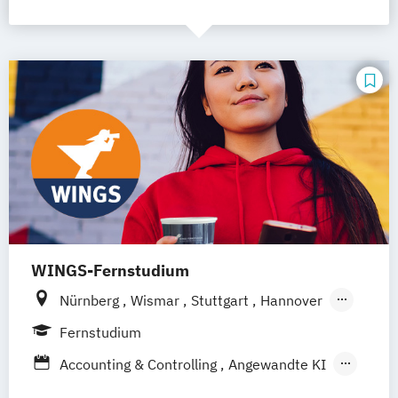
WINGS-Fernstudium
Nürnberg
Wismar
Stuttgart
Hannover
Leipzig
Frankfurt am Main
Berlin
Fernstudium
Hamburg
Düsseldorf
München
Accounting & Controlling
Angewandte KI
Dortmund
Bonn
Bautenschutz
Betriebswirtschaft