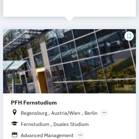
PFH Fernstudium
Regensburg
Austria/Wien
Berlin
Bielefeld
Bremen
Dortmund
Fernstudium
Duales Studium
Düsseldorf/Ratingen
Erfurt
Freiburg
Advanced Management