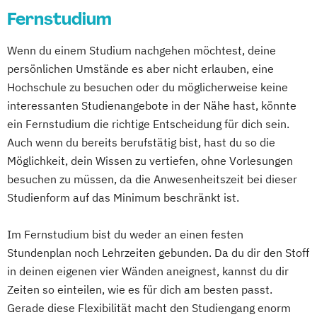
Psychologie
Fernstudium
in der frühkindlichen Bildung
Psychologie des Kindes- und Jugendalters
General Management
Wenn du einem Studium nachgehen möchtest, deine
Soziale Arbeit (einphasig) (B.A.)
Gesundheitsmanagement
persönlichen Umstände es aber nicht erlauben, eine
Soziale Arbeit (zweiphasig)
Heil­pädagogik und Inklusive Pädagogik
Hochschule zu besuchen oder du möglicherweise keine
Sozialmanagement
Informationsdesign – Fachkommunikation
interessanten Studienangebote in der Nähe hast, könnte
Sozialpädagogik (einphasig) (B.A.)
für technische Produkte und Prozesse
ein Fernstudium die richtige Entscheidung für dich sein.
Sozialpädagogik (zweiphasig) (B.A.)
Kindheitspädagogik
Auch wenn du bereits berufstätig bist, hast du so die
Tourismus- und Eventmanagement
Kommunikationsdesign
Möglichkeit, dein Wissen zu vertiefen, ohne Vorlesungen
UX Design
Unternehmensrecht
Komplementäre Heilverfahren in der
besuchen zu müssen, da die Anwesenheitszeit bei dieser
Vertriebspsychologie
Schmerztherapie
Studienform auf das Minimum beschränkt ist.
Wirtschaftsinformatik
Krisenmanagement im Be­völ­kerungsschutz
Wirtschaftsingenieur
Im Fernstudium bist du weder an einen festen
i.V.
Wirtschaftspsychologie
Wirtschaftsrecht
Stundenplan noch Lehrzeiten gebunden. Da du dir den Stoff
Logopädie
Mechatronik
in deinen eigenen vier Wänden aneignest, kannst du dir
Medical Fitness & Athletic Management
Zeiten so einteilen, wie es für dich am besten passt.
Medizinalfachberufe
Gerade diese Flexibilität macht den Studiengang enorm
Naturheilkunde und komplementäre