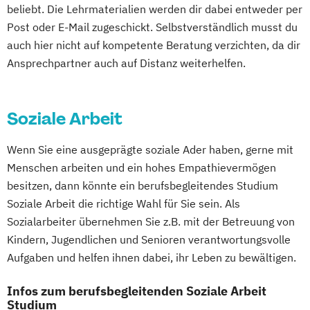
beliebt. Die Lehrmaterialien werden dir dabei entweder per
Heilverfahren
Post oder E-Mail zugeschickt. Selbstverständlich musst du
Osteopathie i.V.
auch hier nicht auf kompetente Beratung verzichten, da dir
Pharmamanagement und
Ansprechpartner auch auf Distanz weiterhelfen.
Pharmaproduktion
Physician Assistant
Physiotherapie
Prozess- und Produktdesign
Psychologie
Soziale Arbeit
Psychologie mit Schwerpunkt Klinische
Wenn Sie eine ausgeprägte soziale Ader haben, gerne mit
Psychologie und Psychologisches
Menschen arbeiten und ein hohes Empathievermögen
Empowerment
besitzen, dann könnte ein berufsbegleitendes Studium
Psychosoziale Beratung in Sozialer Arbeit
Soziale Arbeit die richtige Wahl für Sie sein. Als
Sicherheitsmanagement
Soziale Arbeit
Sozialarbeiter übernehmen Sie z.B. mit der Betreuung von
Sozialmanagement
Kindern, Jugendlichen und Senioren verantwortungsvolle
Tourismusmanagement
UX-Design
Aufgaben und helfen ihnen dabei, ihr Leben zu bewältigen.
Wirtschaftsinformatik
Wirtschaftsingenieurwesen (Teilzeit und
Infos zum berufsbegleitenden Soziale Arbeit
Studium
Vollzeit)