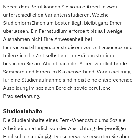
Neben dem Beruf können Sie soziale Arbeit in zwei
Wirtschaftsingenieurwesen mit
unterschiedlichen Varianten studieren. Welche
Schwerpunkt Nachhaltigkeit
Studienform Ihnen am besten liegt, bleibt ganz Ihnen
Wirtschaftspsychologie
überlassen. Ein Fernstudium erfordert bis auf wenige
Wirtschaftspsychologie mit Schwerpunkt
Ausnahmen nicht Ihre Anwesenheit bei
Digitalisierung
Lehrveranstaltungen. Sie studieren von zu Hause aus und
Wirtschaftsrecht
teilen sich die Zeit selbst ein. Im Präsenzstudium
Wirtschaftsrecht mit internationalen
besuchen Sie am Abend nach der Arbeit verpflichtende
Aspekten
Seminare und lernen im Klassenverbund. Voraussetzung
für eine Studienaufnahme sind meist eine entsprechende
Ausbildung im sozialen Bereich sowie berufliche
Praxiserfahrung.
Studieninhalte
Die Studieninhalte eines Fern-/Abendstudiums Soziale
Arbeit sind natürlich von der Ausrichtung der jeweiligen
Hochschule abhängig. Typischerweise erwarten Sie aber