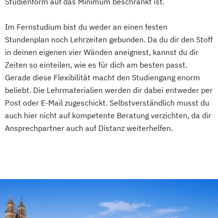
Studienform auf das Minimum beschränkt ist.
Information Technology Management
(DE/EN)
Im Fernstudium bist du weder an einen festen
Innovation and Entrepreneurship (DE/EN)
Stundenplan noch Lehrzeiten gebunden. Da du dir den Stoff
International Healthcare Management
in deinen eigenen vier Wänden aneignest, kannst du dir
(DE/EN)
Zeiten so einteilen, wie es für dich am besten passt.
International Management (DE/EN)
Gerade diese Flexibilität macht den Studiengang enorm
Internationales Marketing
beliebt. Die Lehrmaterialien werden dir dabei entweder per
Journalismus und digitale Kommunikation
Post oder E-Mail zugeschickt. Selbstverständlich musst du
Kindheitspädagogik
auch hier nicht auf kompetente Beratung verzichten, da dir
Ansprechpartner auch auf Distanz weiterhelfen.
Kindheitspädagogik für Erzieher:innen
Kommunikationsdesign
Kommunikationspsychologie
Kultur- und Medienpädagogik
Leitungshandeln in der Pädagogik
Logistikmanagement
Logopädie
Management (DE/EN)
Marketing