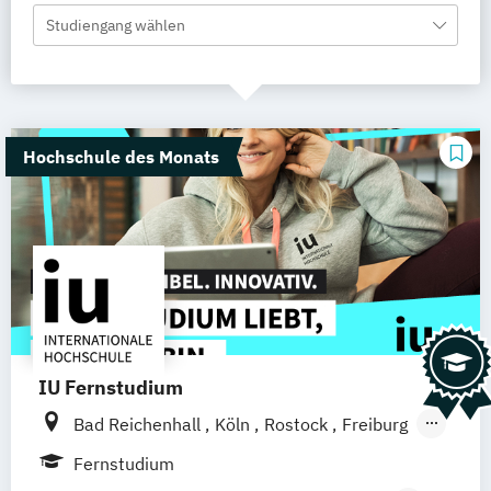
Studiengang wählen
Hochschule des Monats
IU Fernstudium
Bad Reichenhall
Köln
Rostock
Freiburg
Kiel
Frankfurt am Main
Stuttgart
Fernstudium
Dresden
Aachen
Basel
Bielefeld