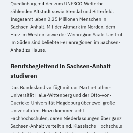
Product Management (DE/EN)
Quedlinburg mit der zum UNESCO-Welterbe
zählenden Altstadt sowie Stendal und Bitterfeld.
Produktdesign
Insgesamt leben 2,25 Millionen Menschen in
Projektmanagement (DE/EN)
Sachsen-Anhalt. Mit der Altmark im Norden, dem
Psychologie
Public Health
Harz im Westen sowie der Weinregion Saale-Unstrut
Public Management
im Süden sind beliebte Ferienregionen im Sachsen-
Public Management für
Anhalt zu Hause.
Verwaltungsfachangestellte
Public Relations und Kommunikation
Berufsbegleitend in Sachsen-Anhalt
Pädagogik
Pädagogik für Bildung
studieren
Beratung und Personalentwicklung
Pädagogik
Bildungsberatung und Leitung
Das Bundesland verfügt mit der Martin-Luther-
Robotics (DE/EN)
Social Media
Universität Halle-Wittenberg und der Otto-von-
Guericke-Universität Magdeburg über zwei große
Softwareentwicklung (DE/EN)
Universitäten. Hinzu kommen acht
Soziale Arbeit
Fachhochschulen, deren Niederlassungen über ganz
Soziale Arbeit Schwerpunkt Kinder und
Sachsen-Anhalt verteilt sind. Klassische Hochschule
Jugendliche