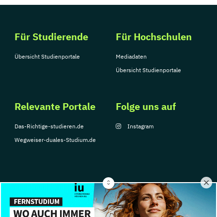
Für Studierende
Für Hochschulen
Übersicht Studienportale
Mediadaten
Übersicht Studienportale
Relevante Portale
Folge uns auf
Das-Richtige-studieren.de
Instagram
Wegweiser-duales-Studium.de
© Copyright 2026, TarGroup Media GmbH
Impressum
Über
Datenschutzerklärung
Nutzungsbedingungen
Barrier