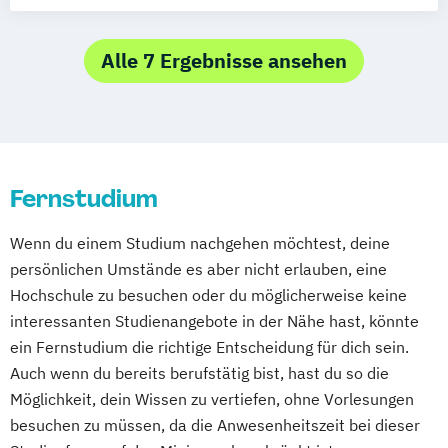
Business Administration (MBA)
Gerontologie
Vollzeit)
Wirtschaftspsychologie
Gesundheits- und Pflegepädagogik
Wirtschaftsingenieurwesen mit
Alle 7 Ergebnisse ansehen
Gesundheitsmanagement
Schwerpunkt Nachhaltigkeit
Gesundheitspsychologie
Wirtschaftspsychologie
Gesundheitspädagogik
Wirtschaftspsychologie mit Schwerpunkt
Gesundheitsökonomie
Growth Hacking
Digitalisierung
Growth Hacking (DE/EN)
Wirtschaftsrecht
Fernstudium
Growth Hacking for Entrepreneurs (DE/EN)
Wirtschaftsrecht mit internationalen
Heilpädagogik
Wenn du einem Studium nachgehen möchtest, deine
Aspekten
Heilpädagogik und Inklusion
persönlichen Umstände es aber nicht erlauben, eine
Heilpädagogik/Inklusionspädagogik
Hochschule zu besuchen oder du möglicherweise keine
Hotelmanagement (DE/EN)
interessanten Studienangebote in der Nähe hast, könnte
ein Fernstudium die richtige Entscheidung für dich sein.
IT-Management
Immobilienmanagement
Auch wenn du bereits berufstätig bist, hast du so die
Immobilienmanagement für
Möglichkeit, dein Wissen zu vertiefen, ohne Vorlesungen
Immobilienkaufleute
besuchen zu müssen, da die Anwesenheitszeit bei dieser
Immobilienwirtschaft
Informatik