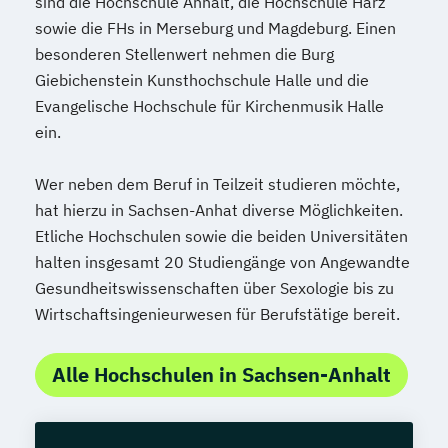
sind die Hochschule Anhalt, die Hochschule Harz
Sozialmanagement
sowie die FHs in Merseburg und Magdeburg. Einen
Sozialpädagogik und Inklusion
besonderen Stellenwert nehmen die Burg
Sportmanagement
Giebichenstein Kunsthochschule Halle und die
Supply Chain Management
Evangelische Hochschule für Kirchenmusik Halle
Tourismusmanagement
UX Design
ein.
Umweltingenieurwesen
Vertragsrecht
Wirtschaftsinformatik (DE/EN)
Wer neben dem Beruf in Teilzeit studieren möchte,
Wirtschaftsingenieurwesen
hat hierzu in Sachsen-Anhat diverse Möglichkeiten.
Wirtschaftsingenieurwesen (DE/EN)
Etliche Hochschulen sowie die beiden Universitäten
halten insgesamt 20 Studiengänge von Angewandte
Wirtschaftsingenieurwesen Medizintechnik
Gesundheitswissenschaften über Sexologie bis zu
Wirtschaftsingenieurwesen für Berufstätige bereit.
Wirtschaftspsychologie (DE/EN)
Wirtschaftsrecht
Alle Hochschulen in Sachsen-Anhalt