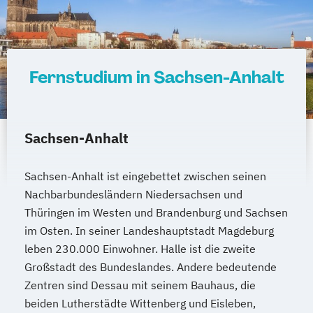
Marketing und digitale Medien
Marketingmanagement
Maschinenbau
Master of Business Administration (DE/EN)
Fernstudium in Sachsen-Anhalt
Mechatronik
Mediendesign
Medieninformatik
Medienmanagement
Medizinische Informatik
Medizintechnik
Sachsen-Anhalt
Modemanagement
Nachhaltiges Management
New Work
Sachsen-Anhalt ist eingebettet zwischen seinen
Online Marketing
Nachbarbundesländern Niedersachsen und
Online Marketing (DE/EN)
Thüringen im Westen und Brandenburg und Sachsen
Personalentwicklung
im Osten. In seiner Landeshauptstadt Magdeburg
Personalmanagement
leben 230.000 Einwohner. Halle ist die zweite
Personalmanagement (DE/EN)
Pflege
Großstadt des Bundeslandes. Andere bedeutende
Pflegemanagement
Pflegepädagogik
Zentren sind Dessau mit seinem Bauhaus, die
Physiotherapie
beiden Lutherstädte Wittenberg und Eisleben,