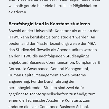
weshalb gerade hier viele berufliche Möglichkeiten
Product Management (DE/EN)
existieren.
Produktdesign
Projektmanagement (DE/EN)
Berufsbegleitend in Konstanz studieren
Psychologie
Public Health
Sowohl an der Universität Konstanz als auch an der
Public Management
HTWG kann berufsbegleitend studiert werden. An
Public Management für
beiden sind der Master beziehungsweise der MBA
Verwaltungsfachangestellte
das Studienziel. Jeweils als Abendstudium werden
Public Relations und Kommunikation
an der HTWG die nachfolgenden Studiengänge
Pädagogik
Pädagogik für Bildung
angeboten: Business Communication, Compliance &
Beratung und Personalentwicklung
Corporate Governance, General Management,
Pädagogik
Bildungsberatung und Leitung
Human Capital Management sowie Systems
Engineering. Für die Durchführung der
Robotics (DE/EN)
Social Media
berufsbegleitenden Studien sind zwei dafür
Softwareentwicklung (DE/EN)
gegründete Tochtergesellschaften zuständig; zum
Soziale Arbeit
einen die Technische Akademie Konstanz, zum
Soziale Arbeit Schwerpunkt Kinder und
anderen die Lake Constance Business School.
Jugendliche