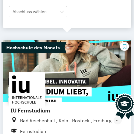
Abschluss wählen
Hochschule des Monats
IU Fernstudium
Bad Reichenhall
Köln
Rostock
Freiburg
Kiel
Frankfurt am Main
Stuttgart
Fernstudium