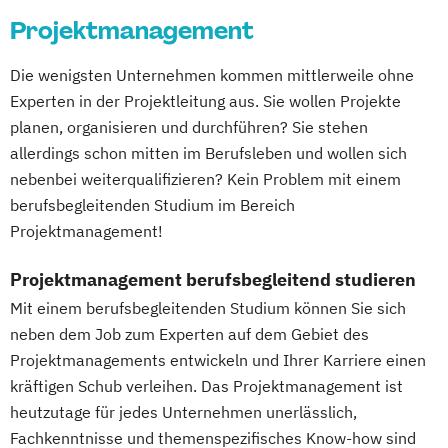
Projektmanagement
Gerontologie
Gesundheits- und Pflegepädagogik
Die wenigsten Unternehmen kommen mittlerweile ohne
Gesundheitsmanagement
Experten in der Projektleitung aus. Sie wollen Projekte
Gesundheitspsychologie
planen, organisieren und durchführen? Sie stehen
Gesundheitspädagogik
allerdings schon mitten im Berufsleben und wollen sich
Gesundheitsökonomie
Growth Hacking
nebenbei weiterqualifizieren? Kein Problem mit einem
Growth Hacking (DE/EN)
berufsbegleitenden Studium im Bereich
Growth Hacking for Entrepreneurs (DE/EN)
Projektmanagement!
Heilpädagogik
Projektmanagement berufsbegleitend studieren
Heilpädagogik und Inklusion
Heilpädagogik/Inklusionspädagogik
Mit einem berufsbegleitenden Studium können Sie sich
neben dem Job zum Experten auf dem Gebiet des
Hotelmanagement (DE/EN)
Projektmanagements entwickeln und Ihrer Karriere einen
IT-Management
Immobilienmanagement
kräftigen Schub verleihen. Das Projektmanagement ist
Immobilienmanagement für
heutzutage für jedes Unternehmen unerlässlich,
Immobilienkaufleute
Fachkenntnisse und themenspezifisches Know-how sind
Immobilienwirtschaft
Informatik