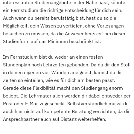
interessanten Studienangebote in der Nähe hast, könnte
Medienmanagement
Gesundheitswesen
ein Fernstudium die richtige Entscheidung für dich sein.
Online Marketing und Social Media
Digitale Betriebswirtschaftslehre
Auch wenn du bereits berufstätig bist, hast du so die
Psychologie
Digitale Transformation
Diätetik
Möglichkeit, dein Wissen zu vertiefen, ohne Vorlesungen
Psychologie des Kindes- und Jugendalters
E-Beratung in der Pädagogik
besuchen zu müssen, da die Anwesenheitszeit bei dieser
Soziale Arbeit (einphasig) (B.A.)
Studienform auf das Minimum beschränkt ist.
E-Commerce
Elektrotechnik
Soziale Arbeit (zweiphasig)
Engineering (DE/EN)
Sozialmanagement
Im Fernstudium bist du weder an einen festen
Engineering Management (DE/EN)
Stundenplan noch Lehrzeiten gebunden. Da du dir den Stoff
Sozialpädagogik (einphasig) (B.A.)
Entrepreneurship (DE/EN)
Ergotherapie
in deinen eigenen vier Wänden aneignest, kannst du dir
Sozialpädagogik (zweiphasig) (B.A.)
Ernährungswissenschaften
Zeiten so einteilen, wie es für dich am besten passt.
Tourismus- und Eventmanagement
Eventmanagement
Facility Management
Gerade diese Flexibilität macht den Studiengang enorm
UX Design
Unternehmensrecht
Finance
beliebt. Die Lehrmaterialien werden dir dabei entweder per
Vertriebspsychologie
Accounting und Taxation (DE/EN)
Post oder E-Mail zugeschickt. Selbstverständlich musst du
Wirtschaftsinformatik
Finanzmanagement
auch hier nicht auf kompetente Beratung verzichten, da dir
Wirtschaftsingenieur
Finanzmanagement für Bankkaufleute
Ansprechpartner auch auf Distanz weiterhelfen.
Wirtschaftspsychologie
Wirtschaftsrecht
Fintech
Fitnessökonomie
Game Design
Gartenbau
General Management