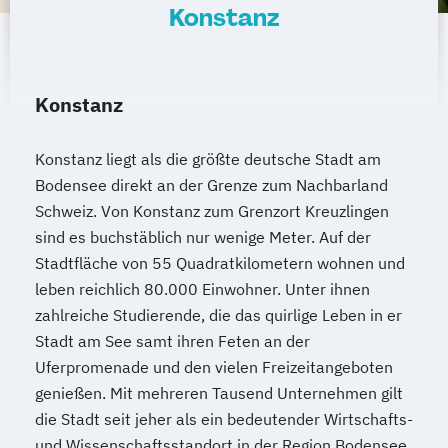
Konstanz
Marketing und digitale Medien
Marketingmanagement
Maschinenbau
Master of Business Administration (DE/EN)
Konstanz
Mechatronik
Mediendesign
Konstanz liegt als die größte deutsche Stadt am
Medieninformatik
Medienmanagement
Bodensee direkt an der Grenze zum Nachbarland
Medizinische Informatik
Medizintechnik
Schweiz. Von Konstanz zum Grenzort Kreuzlingen
Modemanagement
sind es buchstäblich nur wenige Meter. Auf der
Nachhaltiges Management
New Work
Stadtfläche von 55 Quadratkilometern wohnen und
Online Marketing
leben reichlich 80.000 Einwohner. Unter ihnen
Online Marketing (DE/EN)
zahlreiche Studierende, die das quirlige Leben in er
Personalentwicklung
Stadt am See samt ihren Feten an der
Personalmanagement
Uferpromenade und den vielen Freizeitangeboten
Personalmanagement (DE/EN)
Pflege
genießen. Mit mehreren Tausend Unternehmen gilt
die Stadt seit jeher als ein bedeutender Wirtschafts-
Pflegemanagement
Pflegepädagogik
und Wissenschaftsstandort in der Region Bodensee,
Physiotherapie