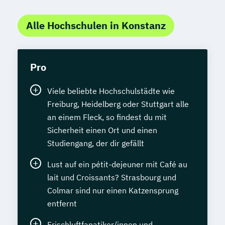
Sozialmanagement
Alle Hochschulen in Konstanz
Sozialpädagogik und Inklusion
Sportmanagement
Supply Chain Management
Pro
Tourismusmanagement
UX Design
Umweltingenieurwesen
Vertragsrecht
Viele beliebte Hochschulstädte wie
Wirtschaftsinformatik (DE/EN)
Freiburg, Heidelberg oder Stuttgart alle
Wirtschaftsingenieurwesen
an einem Fleck, so findest du mit
Wirtschaftsingenieurwesen (DE/EN)
Sicherheit einen Ort und einen
Wirtschaftsingenieurwesen Medizintechnik
Studiengang, der dir gefällt
Lust auf ein pétit-dejeuner mit Café au
Wirtschaftspsychologie (DE/EN)
lait und Croissants? Strasbourg und
Wirtschaftsrecht
Colmar sind nur einen Katzensprung
entfernt
Frischluftfanatiker/innen und