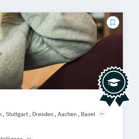
n
Stuttgart
Dresden
Aachen
Basel
ch
Saarbrücken
Neu-Ulm
Graz
agenfurt
Magdeburg
Münster
Trier
telligenz