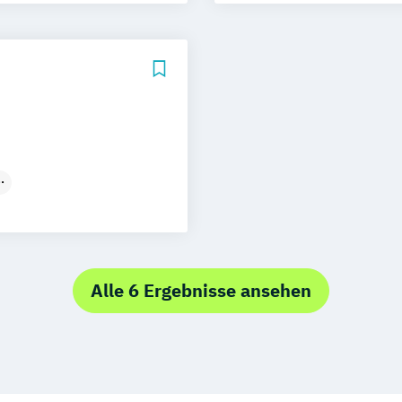
nced Management
nt
gik
itspädagogik
ent
ychologie
eologie & Soziale
ers
logien
ktionsbereiche
nagement
Alle 6 Ergebnisse ansehen
 Design
ogie
uisitions
enieur
 & Organisation