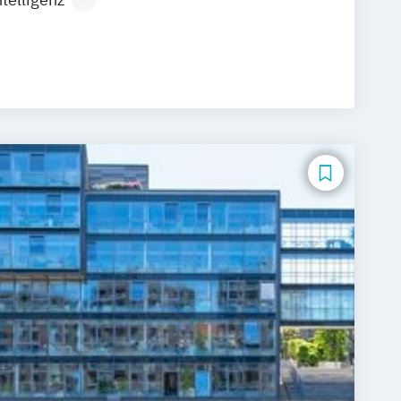
rtificial Intelligence (DE/EN)
ngenieurwesen
Betriebswirtschaftslehre und Führung
ration (DE/EN)
Business Intelligence
ing und Supervision
r Security (DE/EN)
Digital Business (DE/EN)
ealth
 Management
 Betriebswirtschaftslehre
-Commerce
Elektrotechnik
neurship (DE/EN)
Ergotherapie
ment
Finance
agement für Bankkaufleute
Fintech
t
Gerontologie