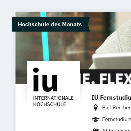
Hochschule des Monats
IU Fernstudi
Bad Reiche
Bielefeld
D
Fernstudiu
Innsbruck
AI in Busin