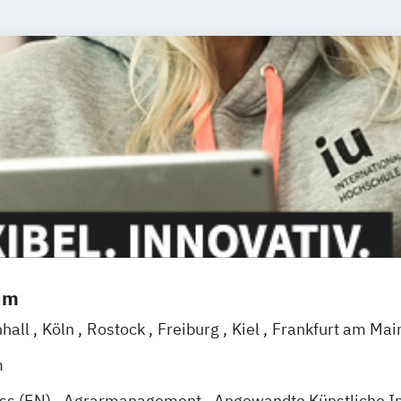
um
nhall
Köln
Rostock
Freiburg
Kiel
Frankfurt am Mai
eggendorf
Karlsruhe
Kassel
Oberhausen
Offenba
m
Wien
Zürich
Augsburg
Freising
Friedrichshafen
Kl
ess (EN)
Agrarmanagement
Angewandte Künstliche In