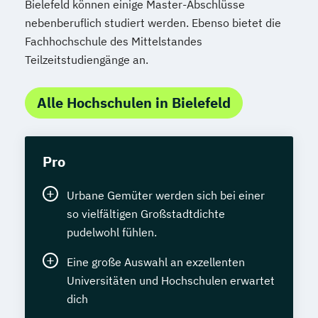
Bielefeld können einige Master-Abschlüsse
Sozialpädagogik und Inklusion
nebenberuflich studiert werden. Ebenso bietet die
Sportmanagement
Fachhochschule des Mittelstandes
Supply Chain Management
Teilzeitstudiengänge an.
Tourismusmanagement
UX Design
Umweltingenieurwesen
Vertragsrecht
Alle Hochschulen in Bielefeld
Wirtschaftsinformatik (DE/EN)
Wirtschaftsingenieurwesen
Wirtschaftsingenieurwesen (DE/EN)
Pro
Wirtschaftsingenieurwesen Medizintechnik
Urbane Gemüter werden sich bei einer
Wirtschaftspsychologie (DE/EN)
so vielfältigen Großstadtdichte
Wirtschaftsrecht
pudelwohl fühlen.
Eine große Auswahl an exzellenten
Universitäten und Hochschulen erwartet
dich