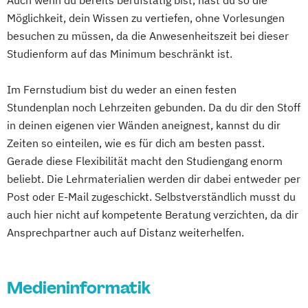
Auch wenn du bereits berufstätig bist, hast du so die
Business Intelligence (DE/EN)
Möglichkeit, dein Wissen zu vertiefen, ohne Vorlesungen
Cloud Computing
Coaching
besuchen zu müssen, da die Anwesenheitszeit bei dieser
Coaching und Supervision
Studienform auf das Minimum beschränkt ist.
Computer Science (DE/EN)
Controlling
Customer Centricity
Im Fernstudium bist du weder an einen festen
Stundenplan noch Lehrzeiten gebunden. Da du dir den Stoff
Cyber Security (DE/EN)
in deinen eigenen vier Wänden aneignest, kannst du dir
Data Management (DE/EN)
Zeiten so einteilen, wie es für dich am besten passt.
DevOps und Cloud Computing (DE/EN)
Gerade diese Flexibilität macht den Studiengang enorm
Digital Business (DE/EN)
beliebt. Die Lehrmaterialien werden dir dabei entweder per
Digital Business Management
Post oder E-Mail zugeschickt. Selbstverständlich musst du
Digital Entrepreneurship
Digital Health
auch hier nicht auf kompetente Beratung verzichten, da dir
Digital Innovation and Intrapreneurship
Ansprechpartner auch auf Distanz weiterhelfen.
(DE/EN)
Digital Product Management
Digital Transformation Management -
Medieninformatik
Gesundheitswesen