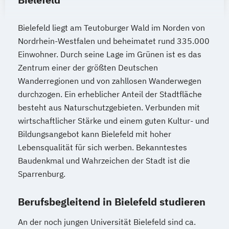
Marketingmanagement
Maschinenbau
Master of Business Administration (DE/EN)
Bielefeld liegt am Teutoburger Wald im Norden von
Nordrhein-Westfalen und beheimatet rund 335.000
Mechatronik
Mediendesign
Einwohner. Durch seine Lage im Grünen ist es das
Medieninformatik
Medienmanagement
Zentrum einer der größten Deutschen
Medizinische Informatik
Medizintechnik
Wanderregionen und von zahllosen Wanderwegen
durchzogen. Ein erheblicher Anteil der Stadtfläche
Modemanagement
besteht aus Naturschutzgebieten. Verbunden mit
Nachhaltiges Management
New Work
wirtschaftlicher Stärke und einem guten Kultur- und
Online Marketing
Bildungsangebot kann Bielefeld mit hoher
Online Marketing (DE/EN)
Lebensqualität für sich werben. Bekanntestes
Personalentwicklung
Baudenkmal und Wahrzeichen der Stadt ist die
Personalmanagement
Sparrenburg.
Personalmanagement (DE/EN)
Pflege
Pflegemanagement
Pflegepädagogik
Berufsbegleitend in Bielefeld studieren
Physiotherapie
An der noch jungen Universität Bielefeld sind ca.
Product Management (DE/EN)