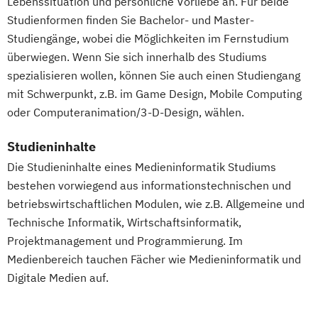
Lebenssituation und persönliche Vorliebe an. Für beide
Gesundheits- und Pflegepädagogik
Studienformen finden Sie Bachelor- und Master-
Gesundheitsmanagement
Studiengänge, wobei die Möglichkeiten im Fernstudium
Gesundheitspsychologie
überwiegen. Wenn Sie sich innerhalb des Studiums
Gesundheitspädagogik
spezialisieren wollen, können Sie auch einen Studiengang
Gesundheitsökonomie
Growth Hacking
mit Schwerpunkt, z.B. im Game Design, Mobile Computing
Growth Hacking (DE/EN)
oder Computeranimation/3-D-Design, wählen.
Growth Hacking for Entrepreneurs (DE/EN)
Studieninhalte
Heilpädagogik
Die Studieninhalte eines Medieninformatik Studiums
Heilpädagogik und Inklusion
bestehen vorwiegend aus informationstechnischen und
Heilpädagogik/Inklusionspädagogik
betriebswirtschaftlichen Modulen, wie z.B. Allgemeine und
Hotelmanagement (DE/EN)
Technische Informatik, Wirtschaftsinformatik,
IT-Management
Immobilienmanagement
Projektmanagement und Programmierung. Im
Immobilienmanagement für
Medienbereich tauchen Fächer wie Medieninformatik und
Immobilienkaufleute
Digitale Medien auf.
Immobilienwirtschaft
Informatik
Information Technology Management