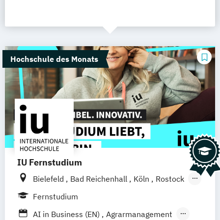
Hochschule des Monats
IU Fernstudium
Bielefeld
Bad Reichenhall
Köln
Rostock
Freiburg
Kiel
Frankfurt am Main
Fernstudium
Stuttgart
Dresden
Aachen
Basel
AI in Business (EN)
Agrarmanagement