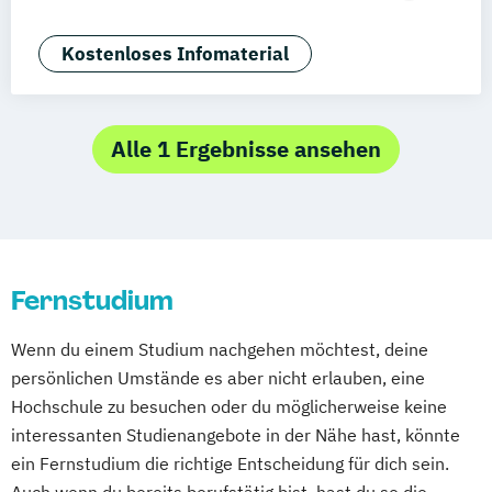
Deggendorf
Karlsruhe
Kassel
Angewandte Künstliche Intelligenz
Oberhausen
Offenbach
Saarbrücken
Angewandte Psychologie (DE/EN)
Kostenloses Infomaterial
Neu-Ulm
Graz
Innsbruck
Wien
Zürich
Applied Artificial Intelligence
Augsburg
Freising
Friedrichshafen
Artificial Intelligence (DE/EN)
Klagenfurt
Magdeburg
Münster
Trier
Aviation Management (DE/EN)
Alle 1 Ergebnisse ansehen
Würzburg
Chemnitz
Linz
Bank- und Kapitalmarktrecht
deutschlandweit
Bauingenieurwesen
Bauprojektmanagement
Betriebswirtschaftslehre
Fernstudium
Betriebswirtschaftslehre und Customer
Experience Management
Wenn du einem Studium nachgehen möchtest, deine
Betriebswirtschaftslehre und Führung
persönlichen Umstände es aber nicht erlauben, eine
Betriebswirtschaftslehre – Office
Hochschule zu besuchen oder du möglicherweise keine
Management
interessanten Studienangebote in der Nähe hast, könnte
Business Administration (DE/EN)
ein Fernstudium die richtige Entscheidung für dich sein.
Business Intelligence