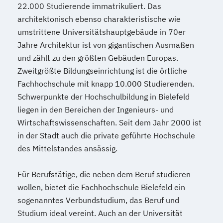
22.000 Studierende immatrikuliert. Das
Produktdesign
architektonisch ebenso charakteristische wie
Projektmanagement (DE/EN)
umstrittene Universitätshauptgebäude in 70er
Psychologie
Public Health
Jahre Architektur ist von gigantischen Ausmaßen
Public Management
und zählt zu den größten Gebäuden Europas.
Public Management für
Zweitgrößte Bildungseinrichtung ist die örtliche
Verwaltungsfachangestellte
Fachhochschule mit knapp 10.000 Studierenden.
Public Relations und Kommunikation
Schwerpunkte der Hochschulbildung in Bielefeld
Pädagogik
Pädagogik für Bildung
liegen in den Bereichen der Ingenieurs- und
Beratung und Personalentwicklung
Wirtschaftswissenschaften. Seit dem Jahr 2000 ist
Pädagogik
Bildungsberatung und Leitung
in der Stadt auch die private geführte Hochschule
Robotics (DE/EN)
Social Media
des Mittelstandes ansässig.
Softwareentwicklung (DE/EN)
Für Berufstätige, die neben dem Beruf studieren
Soziale Arbeit
wollen, bietet die Fachhochschule Bielefeld ein
Soziale Arbeit Schwerpunkt Kinder und
sogenanntes Verbundstudium, das Beruf und
Jugendliche
Studium ideal vereint. Auch an der Universität
Sozialmanagement