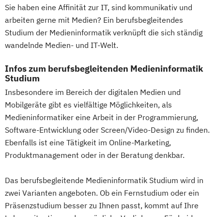
Sie haben eine Affinität zur IT, sind kommunikativ und
Digitale Betriebswirtschaftslehre
arbeiten gerne mit Medien? Ein berufsbegleitendes
Digitale Transformation
Diätetik
Studium der Medieninformatik verknüpft die sich ständig
E-Beratung in der Pädagogik
wandelnde Medien- und IT-Welt.
E-Commerce
Elektrotechnik
Engineering (DE/EN)
Infos zum berufsbegleitenden Medieninformatik
Engineering Management (DE/EN)
Studium
Entrepreneurship (DE/EN)
Ergotherapie
Insbesondere im Bereich der digitalen Medien und
Ernährungswissenschaften
Mobilgeräte gibt es vielfältige Möglichkeiten, als
Eventmanagement
Facility Management
Medieninformatiker eine Arbeit in der Programmierung,
Software-Entwicklung oder Screen/Video-Design zu finden.
Finance
Ebenfalls ist eine Tätigkeit im Online-Marketing,
Accounting und Taxation (DE/EN)
Produktmanagement oder in der Beratung denkbar.
Finanzmanagement
Finanzmanagement für Bankkaufleute
Das berufsbegleitende Medieninformatik Studium wird in
Fintech
Fitnessökonomie
Game Design
zwei Varianten angeboten. Ob ein Fernstudium oder ein
Gartenbau
General Management
Präsenzstudium besser zu Ihnen passt, kommt auf Ihre
Gerontologie