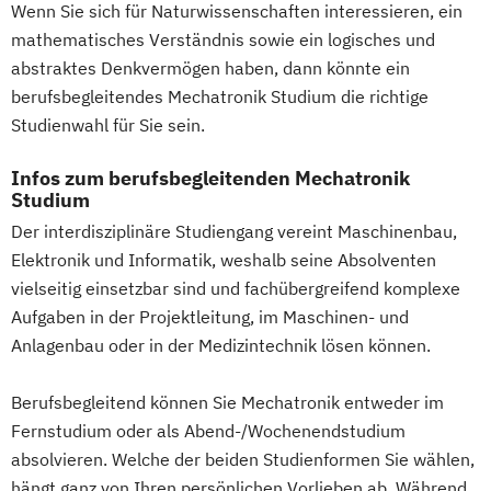
Wenn Sie sich für Naturwissenschaften interessieren, ein
(DE/EN)
Vollzeit)
mathematisches Verständnis sowie ein logisches und
Innovation and Entrepreneurship (DE/EN)
Wirtschaftsingenieurwesen mit
abstraktes Denkvermögen haben, dann könnte ein
International Healthcare Management
Schwerpunkt Nachhaltigkeit
berufsbegleitendes Mechatronik Studium die richtige
(DE/EN)
Wirtschaftspsychologie
Studienwahl für Sie sein.
International Management (DE/EN)
Wirtschaftspsychologie mit Schwerpunkt
Internationales Marketing
Digitalisierung
Infos zum berufsbegleitenden Mechatronik
Studium
Journalismus und digitale Kommunikation
Wirtschaftsrecht
Der interdisziplinäre Studiengang vereint Maschinenbau,
Kindheitspädagogik
Wirtschaftsrecht mit internationalen
Elektronik und Informatik, weshalb seine Absolventen
Kindheitspädagogik für Erzieher:innen
Aspekten
vielseitig einsetzbar sind und fachübergreifend komplexe
Kommunikationsdesign
Aufgaben in der Projektleitung, im Maschinen- und
Kommunikationspsychologie
Anlagenbau oder in der Medizintechnik lösen können.
Kultur- und Medienpädagogik
Leitungshandeln in der Pädagogik
Berufsbegleitend können Sie Mechatronik entweder im
Logistikmanagement
Logopädie
Fernstudium oder als Abend-/Wochenendstudium
Management (DE/EN)
Marketing
absolvieren. Welche der beiden Studienformen Sie wählen,
Marketing und digitale Medien
hängt ganz von Ihren persönlichen Vorlieben ab. Während