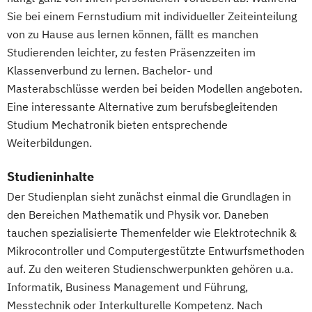
Marketingmanagement
Maschinenbau
Sie bei einem Fernstudium mit individueller Zeiteinteilung
Master of Business Administration (DE/EN)
von zu Hause aus lernen können, fällt es manchen
Studierenden leichter, zu festen Präsenzzeiten im
Mechatronik
Mediendesign
Klassenverbund zu lernen. Bachelor- und
Masterabschlüsse werden bei beiden Modellen angeboten.
Medieninformatik
Medienmanagement
Eine interessante Alternative zum berufsbegleitenden
Medizinische Informatik
Medizintechnik
Studium Mechatronik bieten entsprechende
Modemanagement
Weiterbildungen.
Nachhaltiges Management
New Work
Online Marketing
Studieninhalte
Online Marketing (DE/EN)
Der Studienplan sieht zunächst einmal die Grundlagen in
Personalentwicklung
den Bereichen Mathematik und Physik vor. Daneben
Personalmanagement
tauchen spezialisierte Themenfelder wie Elektrotechnik &
Personalmanagement (DE/EN)
Pflege
Mikrocontroller und Computergestützte Entwurfsmethoden
Pflegemanagement
Pflegepädagogik
auf. Zu den weiteren Studienschwerpunkten gehören u.a.
Physiotherapie
Informatik, Business Management und Führung,
Product Management (DE/EN)
Messtechnik oder Interkulturelle Kompetenz. Nach