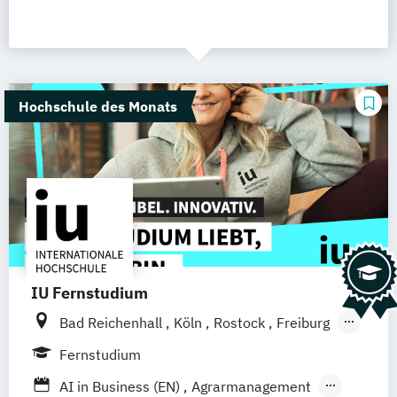
Hochschule des Monats
IU Fernstudium
Bad Reichenhall
Köln
Rostock
Freiburg
Kiel
Frankfurt am Main
Stuttgart
Fernstudium
Dresden
Aachen
Basel
Bielefeld
AI in Business (EN)
Agrarmanagement