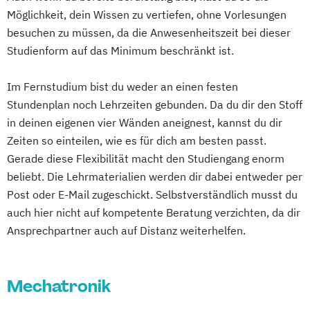
Web Science
Wirtschaftsinformatik
Gesundheits- und Pflegepädagogik
Naturheilkunde und komplementäre
Möglichkeit, dein Wissen zu vertiefen, ohne Vorlesungen
Wirtschaftsingenieurwesen
Gesundheitsmanagement
Heilverfahren
besuchen zu müssen, da die Anwesenheitszeit bei dieser
Wirtschaftsrecht
Gesundheitspsychologie
Studienform auf das Minimum beschränkt ist.
Osteopathie i.V.
Gesundheitspädagogik
Pharmamanagement und
Im Fernstudium bist du weder an einen festen
Gesundheitsökonomie
Growth Hacking
Pharmaproduktion
Stundenplan noch Lehrzeiten gebunden. Da du dir den Stoff
Growth Hacking (DE/EN)
Physician Assistant
Physiotherapie
in deinen eigenen vier Wänden aneignest, kannst du dir
Growth Hacking for Entrepreneurs (DE/EN)
Prozess- und Produktdesign
Psychologie
Zeiten so einteilen, wie es für dich am besten passt.
Heilpädagogik
Psychologie mit Schwerpunkt Klinische
Gerade diese Flexibilität macht den Studiengang enorm
Heilpädagogik und Inklusion
Psychologie und Psychologisches
beliebt. Die Lehrmaterialien werden dir dabei entweder per
Heilpädagogik/Inklusionspädagogik
Empowerment
Post oder E-Mail zugeschickt. Selbstverständlich musst du
Hotelmanagement (DE/EN)
Psychosoziale Beratung in Sozialer Arbeit
auch hier nicht auf kompetente Beratung verzichten, da dir
IT-Management
Immobilienmanagement
Sicherheitsmanagement
Soziale Arbeit
Ansprechpartner auch auf Distanz weiterhelfen.
Immobilienmanagement für
Sozialmanagement
Immobilienkaufleute
Tourismusmanagement
UX-Design
Mechatronik
Immobilienwirtschaft
Informatik
Wirtschaftsinformatik
Information Technology Management
Wirtschaftsingenieurwesen (Teilzeit und