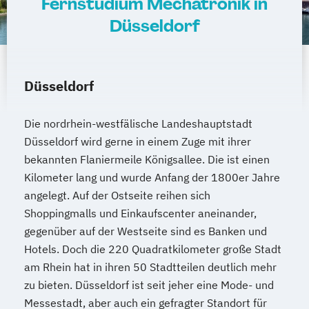
Fernstudium Mechatronik in
Sozialpädagogik und Inklusion
Düsseldorf
Sportmanagement
Supply Chain Management
Tourismusmanagement
UX Design
Düsseldorf
Umweltingenieurwesen
Vertragsrecht
Wirtschaftsinformatik (DE/EN)
Die nordrhein-westfälische Landeshauptstadt
Wirtschaftsingenieurwesen
Düsseldorf wird gerne in einem Zuge mit ihrer
Wirtschaftsingenieurwesen (DE/EN)
bekannten Flaniermeile Königsallee. Die ist einen
Wirtschaftsingenieurwesen Medizintechnik
Kilometer lang und wurde Anfang der 1800er Jahre
angelegt. Auf der Ostseite reihen sich
Wirtschaftspsychologie (DE/EN)
Shoppingmalls und Einkaufscenter aneinander,
Wirtschaftsrecht
gegenüber auf der Westseite sind es Banken und
Hotels. Doch die 220 Quadratkilometer große Stadt
am Rhein hat in ihren 50 Stadtteilen deutlich mehr
zu bieten. Düsseldorf ist seit jeher eine Mode- und
Messestadt, aber auch ein gefragter Standort für