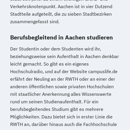
Produktdesign
Verkehrsknotenpunkt. Aachen ist in vier Dutzend
Projektmanagement (DE/EN)
Stadtteile aufgeteilt, die zu sieben Stadtbezirken
Psychologie
Public Health
zusammengefasst sind.
Public Management
Berufsbegleitend in Aachen studieren
Public Management für
Verwaltungsfachangestellte
Der Studentin oder dem Studenten wird ihr,
Public Relations und Kommunikation
beziehungsweise sein Aufenthalt in Aachen denkbar
Pädagogik
Pädagogik für Bildung
leicht gemacht. So gibt es ein eigenes
Beratung und Personalentwicklung
Hochschulradio, und auf der Website campuslife.de
Pädagogik
Bildungsberatung und Leitung
erfährt der Neuling an der RWTH oder an einer der
Robotics (DE/EN)
Social Media
anderen öffentlichen sowie privaten Hochschulen
mit staatlicher Anerkennung alles Wissenswerte
Softwareentwicklung (DE/EN)
rund um seinen Studienaufenthalt. Für ein
Soziale Arbeit
berufsbegleitendes Studium gibt es mehrere
Soziale Arbeit Schwerpunkt Kinder und
Möglichkeiten. Dazu bietet sich in erster Linie die
Jugendliche
RWTH an, darüber hinaus auch die Fachhochschule
Sozialmanagement