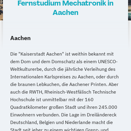
Fernstudium Mechatronik in
Marketingmanagement
Maschinenbau
Aachen
Master of Business Administration (DE/EN)
Mechatronik
Mediendesign
Aachen
Medieninformatik
Medienmanagement
Medizinische Informatik
Medizintechnik
Die "Kaiserstadt Aachen" ist weithin bekannt mit
Modemanagement
dem Dom und dem Domschatz als einem UNESCO-
Nachhaltiges Management
New Work
Weltkulturerbe, durch die jährliche Verleihung des
Online Marketing
Internationalen Karlspreises zu Aachen, oder durch
Online Marketing (DE/EN)
die braunen Lebkuchen, die Aachener Printen. Aber
Personalentwicklung
auch die RWTH, Rheinisch-Westfälisch Technische
Personalmanagement
Hochschule ist unmittelbar mit der 160
Personalmanagement (DE/EN)
Pflege
Quadratkilometer großen Stadt und ihren 245.000
Pflegemanagement
Pflegepädagogik
Einwohnern verbunden. Die Lage im Dreiländereck
Physiotherapie
Deutschland, Belgien und Niederlande macht die
Product Management (DE/EN)
Stadt seit jeher zu einem wichtigen Grenz- und