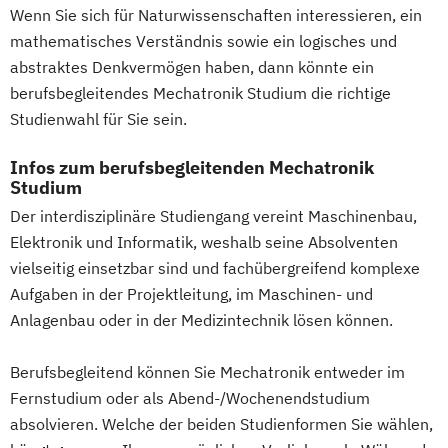
Wenn Sie sich für Naturwissenschaften interessieren, ein
Digitale Betriebswirtschaftslehre
mathematisches Verständnis sowie ein logisches und
Digitale Transformation
Diätetik
abstraktes Denkvermögen haben, dann könnte ein
E-Beratung in der Pädagogik
berufsbegleitendes Mechatronik Studium die richtige
E-Commerce
Elektrotechnik
Studienwahl für Sie sein.
Engineering (DE/EN)
Engineering Management (DE/EN)
Infos zum berufsbegleitenden Mechatronik
Entrepreneurship (DE/EN)
Ergotherapie
Studium
Ernährungswissenschaften
Der interdisziplinäre Studiengang vereint Maschinenbau,
Eventmanagement
Facility Management
Elektronik und Informatik, weshalb seine Absolventen
vielseitig einsetzbar sind und fachübergreifend komplexe
Finance
Aufgaben in der Projektleitung, im Maschinen- und
Accounting und Taxation (DE/EN)
Anlagenbau oder in der Medizintechnik lösen können.
Finanzmanagement
Finanzmanagement für Bankkaufleute
Berufsbegleitend können Sie Mechatronik entweder im
Fintech
Fitnessökonomie
Game Design
Fernstudium oder als Abend-/Wochenendstudium
Gartenbau
General Management
absolvieren. Welche der beiden Studienformen Sie wählen,
Gerontologie