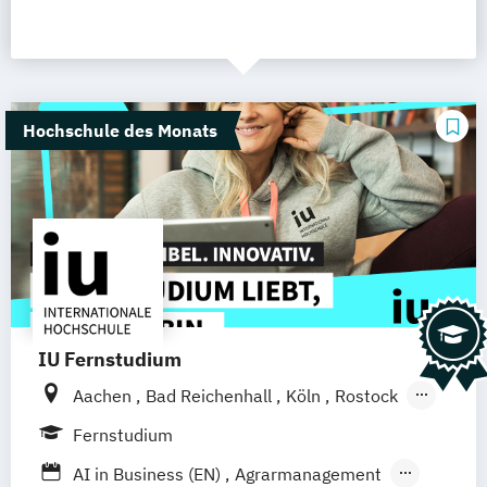
Hochschule des Monats
IU Fernstudium
Aachen
Bad Reichenhall
Köln
Rostock
Freiburg
Kiel
Frankfurt am Main
Fernstudium
Stuttgart
Dresden
Basel
Bielefeld
AI in Business (EN)
Agrarmanagement