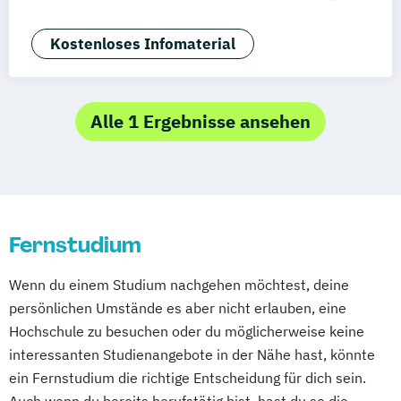
Deggendorf
Karlsruhe
Kassel
Angewandte Künstliche Intelligenz
Oberhausen
Offenbach
Saarbrücken
Angewandte Psychologie (DE/EN)
Kostenloses Infomaterial
Neu-Ulm
Graz
Innsbruck
Wien
Zürich
Applied Artificial Intelligence
Augsburg
Freising
Friedrichshafen
Artificial Intelligence (DE/EN)
Klagenfurt
Magdeburg
Münster
Trier
Aviation Management (DE/EN)
Alle 1 Ergebnisse ansehen
Würzburg
Chemnitz
Linz
Bank- und Kapitalmarktrecht
deutschlandweit
Bauingenieurwesen
Bauprojektmanagement
Betriebswirtschaftslehre
Fernstudium
Betriebswirtschaftslehre und Customer
Experience Management
Wenn du einem Studium nachgehen möchtest, deine
Betriebswirtschaftslehre und Führung
persönlichen Umstände es aber nicht erlauben, eine
Betriebswirtschaftslehre – Office
Hochschule zu besuchen oder du möglicherweise keine
Management
interessanten Studienangebote in der Nähe hast, könnte
Business Administration (DE/EN)
ein Fernstudium die richtige Entscheidung für dich sein.
Business Intelligence