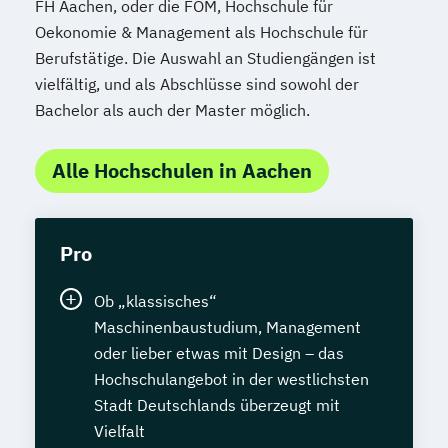
FH Aachen, oder die FOM, Hochschule für
Sozialpädagogik und Inklusion
Oekonomie & Management als Hochschule für
Sportmanagement
Berufstätige. Die Auswahl an Studiengängen ist
Supply Chain Management
vielfältig, und als Abschlüsse sind sowohl der
Tourismusmanagement
UX Design
Bachelor als auch der Master möglich.
Umweltingenieurwesen
Vertragsrecht
Wirtschaftsinformatik (DE/EN)
Alle Hochschulen in Aachen
Wirtschaftsingenieurwesen
Wirtschaftsingenieurwesen (DE/EN)
Wirtschaftsingenieurwesen Medizintechnik
Pro
Wirtschaftspsychologie (DE/EN)
Ob „klassisches“
Wirtschaftsrecht
Maschinenbaustudium, Management
oder lieber etwas mit Design – das
Hochschulangebot in der westlichsten
Stadt Deutschlands überzeugt mit
Vielfalt