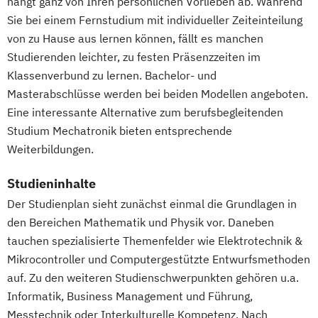
hängt ganz von Ihren persönlichen Vorlieben ab. Während
Gesundheits- und Pflegepädagogik
Sie bei einem Fernstudium mit individueller Zeiteinteilung
Gesundheitsmanagement
von zu Hause aus lernen können, fällt es manchen
Gesundheitspsychologie
Studierenden leichter, zu festen Präsenzzeiten im
Gesundheitspädagogik
Klassenverbund zu lernen. Bachelor- und
Gesundheitsökonomie
Growth Hacking
Masterabschlüsse werden bei beiden Modellen angeboten.
Growth Hacking (DE/EN)
Eine interessante Alternative zum berufsbegleitenden
Studium Mechatronik bieten entsprechende
Growth Hacking for Entrepreneurs (DE/EN)
Weiterbildungen.
Heilpädagogik
Heilpädagogik und Inklusion
Studieninhalte
Heilpädagogik/Inklusionspädagogik
Der Studienplan sieht zunächst einmal die Grundlagen in
Hotelmanagement (DE/EN)
den Bereichen Mathematik und Physik vor. Daneben
IT-Management
Immobilienmanagement
tauchen spezialisierte Themenfelder wie Elektrotechnik &
Immobilienmanagement für
Mikrocontroller und Computergestützte Entwurfsmethoden
Immobilienkaufleute
auf. Zu den weiteren Studienschwerpunkten gehören u.a.
Immobilienwirtschaft
Informatik
Informatik, Business Management und Führung,
Information Technology Management
Messtechnik oder Interkulturelle Kompetenz. Nach