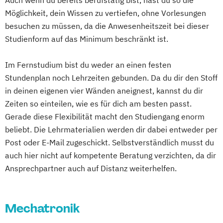
Auch wenn du bereits berufstätig bist, hast du so die
Business Intelligence (DE/EN)
Möglichkeit, dein Wissen zu vertiefen, ohne Vorlesungen
Cloud Computing
Coaching
besuchen zu müssen, da die Anwesenheitszeit bei dieser
Coaching und Supervision
Studienform auf das Minimum beschränkt ist.
Computer Science (DE/EN)
Controlling
Customer Centricity
Im Fernstudium bist du weder an einen festen
Stundenplan noch Lehrzeiten gebunden. Da du dir den Stoff
Cyber Security (DE/EN)
in deinen eigenen vier Wänden aneignest, kannst du dir
Data Management (DE/EN)
Zeiten so einteilen, wie es für dich am besten passt.
DevOps und Cloud Computing (DE/EN)
Gerade diese Flexibilität macht den Studiengang enorm
Digital Business (DE/EN)
beliebt. Die Lehrmaterialien werden dir dabei entweder per
Digital Business Management
Post oder E-Mail zugeschickt. Selbstverständlich musst du
Digital Entrepreneurship
Digital Health
auch hier nicht auf kompetente Beratung verzichten, da dir
Digital Innovation and Intrapreneurship
Ansprechpartner auch auf Distanz weiterhelfen.
(DE/EN)
Digital Product Management
Digital Transformation Management -
Mechatronik
Gesundheitswesen