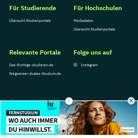
Für Studierende
Für Hochschulen
Übersicht Studienportale
Mediadaten
Übersicht Studienportale
Relevante Portale
Folge uns auf
Das-Richtige-studieren.de
Instagram
Wegweiser-duales-Studium.de
© Copyright 2026, TarGroup Media GmbH
Impressum
Über
Datenschutzerklärung
Nutzungsbedingungen
Barrier
Sponsored
uns